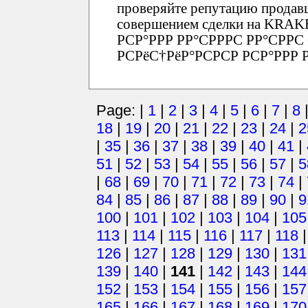
проверяйте репутацию продавц
совершением сделки на KRAK
РСР°РРР РР°СРРРС РР°СРРС С
РСРёС†РёР°РСРСР РСР°РРР 
Page: |
1
|
2
|
3
|
4
|
5
|
6
|
7
|
8
18
|
19
|
20
|
21
|
22
|
23
|
24
|
2
|
35
|
36
|
37
|
38
|
39
|
40
|
41
|
51
|
52
|
53
|
54
|
55
|
56
|
57
|
5
|
68
|
69
|
70
|
71
|
72
|
73
|
74
|
84
|
85
|
86
|
87
|
88
|
89
|
90
|
9
100
|
101
|
102
|
103
|
104
|
105
113
|
114
|
115
|
116
|
117
|
118
126
|
127
|
128
|
129
|
130
|
131
139
|
140
|
141
|
142
|
143
|
144
152
|
153
|
154
|
155
|
156
|
157
165
|
166
|
167
|
168
|
169
|
170