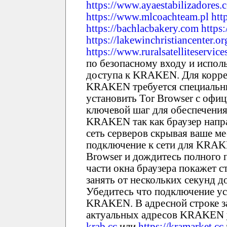
https://www.ayaestabilizadores.
https://www.mlcoachteam.pl
htt
https://bachlacbakery.com
https
https://lakewinchristiancenter.or
https://www.ruralsatelliteservic
по безопасному входу и испол
доступа к KRAKEN. Для корре
KRAKEN требуется специальны
установить Tor Browser с офиц
ключевой шаг для обеспечения
KRAKEN так как браузер напр
сеть серверов скрывая ваше ме
подключение к сети для KRAK
Browser и дождитесь полного 
части окна браузера покажет с
занять от нескольких секунд 
Убедитесь что подключение ус
KRAKEN. В адресной строке за
актуальных адресов KRAKEN 
krab.cc
или
https://kramarket.cc