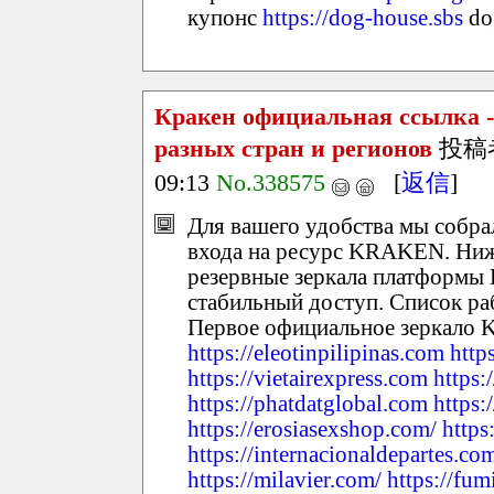
купонс
https://dog-house.sbs
do
Кракен официальная ссылка -
разных стран и регионов
投稿
09:13
No.338575
[
返信
]
Для вашего удобства мы собр
входа на ресурс KRAKEN. Ниж
резервные зеркала платформ
стабильный доступ. Список р
Первое официальное зеркал
https://eleotinpilipinas.com
http
https://vietairexpress.com
https:
https://phatdatglobal.com
https
https://erosiasexshop.com/
https
https://internacionaldepartes.co
https://milavier.com/
https://fu