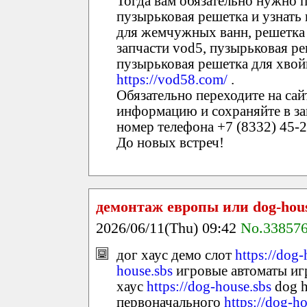
Тогда вам обязательно нужно п
пузырьковая решетка и узнать
для жемчужных ванн, решетка 
запчасти vod5, пузырьковая ре
пузырьковая решетка для хвой
https://vod58.com/
.
Обязательно переходите на са
информацию и сохраняйте в зак
номер телефона +7 (8332) 45-2
До новых встреч!
демонтаж европы или dog-hous
2026/06/11(Thu) 09:42
No.33857
дог хаус демо слот
https://dog-
house.sbs
игровые автоматы игр
хаус
https://dog-house.sbs
dog h
первоначального
https://dog-h