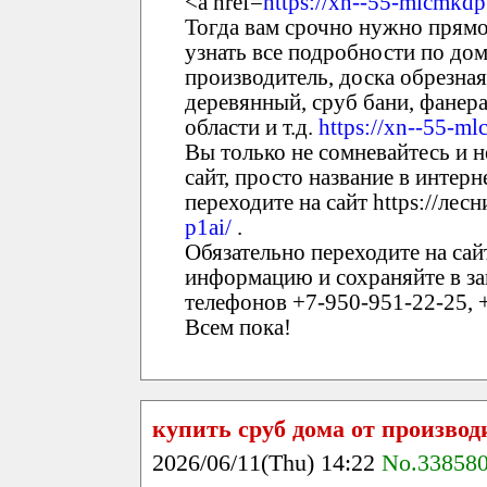
<a href=
https://xn--55-mlcmkdp
Тогда вам срочно нужно прямо
узнать все подробности по дом
производитель, доска обрезная
деревянный, сруб бани, фанер
области и т.д.
https://xn--55-ml
Вы только не сомневайтесь и н
сайт, просто название в интерн
переходите на сайт https://лесн
p1ai/
.
Обязательно переходите на сай
информацию и сохраняйте в зак
телефонов +7-950-951-22-25, +
Всем пока!
купить сруб дома от производ
2026/06/11(Thu) 14:22
No.33858