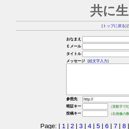
共に生
[
トップに戻る
] [
おなまえ
Ｅメール
タイトル
メッセージ
[
絵文字入力
]
参照先
暗証キー
（英数字で8
投稿キー
（右画像の
Page: |
1
|
2
|
3
|
4
|
5
|
6
|
7
|
8