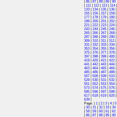
|
86
|
87
|
88
|
89
|
90
|
111
|
112
|
113
|
114
133
|
134
|
135
|
136
155
|
156
|
157
|
158
177
|
178
|
179
|
180
199
|
200
|
201
|
202
221
|
222
|
223
|
224
243
|
244
|
245
|
246
265
|
266
|
267
|
268
287
|
288
|
289
|
290
309
|
310
|
311
|
312
331
|
332
|
333
|
334
353
|
354
|
355
|
356
375
|
376
|
377
|
378
397
|
398
|
399
|
400
419
|
420
|
421
|
422
441
|
442
|
443
|
444
463
|
464
|
465
|
466
485
|
486
|
487
|
488
507
|
508
|
509
|
510
529
|
530
|
531
|
532
551
|
552
|
553
|
554
573
|
574
|
575
|
576
595
|
596
|
597
|
598
617
|
618
|
619
|
620
639
|
Page: |
1
|
2
|
3
|
4
|
5
|
30
|
31
|
32
|
33
|
34
|
58
|
59
|
60
|
61
|
62
|
86
|
87
|
88
|
89
|
90