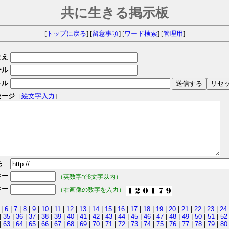
共に生きる掲示板
[
トップに戻る
] [
留意事項
] [
ワード検索
] [
管理用
]
まえ
ール
トル
セージ
[
絵文字入力
]
先
キー
（英数字で8文字以内）
キー
（右画像の数字を入力）
|
6
|
7
|
8
|
9
|
10
|
11
|
12
|
13
|
14
|
15
|
16
|
17
|
18
|
19
|
20
|
21
|
22
|
23
|
24
|
35
|
36
|
37
|
38
|
39
|
40
|
41
|
42
|
43
|
44
|
45
|
46
|
47
|
48
|
49
|
50
|
51
|
52
|
63
|
64
|
65
|
66
|
67
|
68
|
69
|
70
|
71
|
72
|
73
|
74
|
75
|
76
|
77
|
78
|
79
|
80