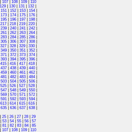
|
107
|
108
|
109
|
110
129
|
130
|
131
|
132
|
|
151
|
152
|
153
|
154
|
|
173
|
174
|
175
|
176
|
|
195
|
196
|
197
|
198
|
|
217
|
218
|
219
|
220
|
|
239
|
240
|
241
|
242
|
|
261
|
262
|
263
|
264
|
|
283
|
284
|
285
|
286
|
|
305
|
306
|
307
|
308
|
|
327
|
328
|
329
|
330
|
|
349
|
350
|
351
|
352
|
|
371
|
372
|
373
|
374
|
|
393
|
394
|
395
|
396
|
|
415
|
416
|
417
|
418
|
|
437
|
438
|
439
|
440
|
|
459
|
460
|
461
|
462
|
|
481
|
482
|
483
|
484
|
|
503
|
504
|
505
|
506
|
|
525
|
526
|
527
|
528
|
|
547
|
548
|
549
|
550
|
|
569
|
570
|
571
|
572
|
|
591
|
592
|
593
|
594
|
|
613
|
614
|
615
|
616
|
|
635
|
636
|
637
|
638
|
|
25
|
26
|
27
|
28
|
29
|
53
|
54
|
55
|
56
|
57
|
81
|
82
|
83
|
84
|
85
|
107
|
108
|
109
|
110