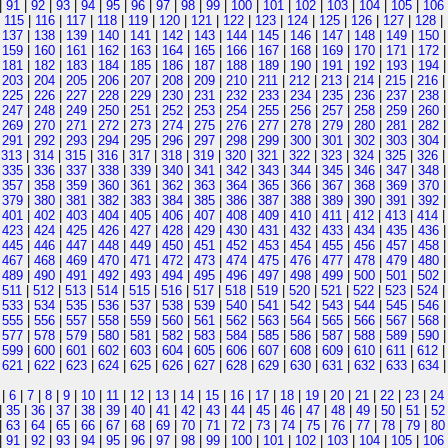
|
91
|
92
|
93
|
94
|
95
|
96
|
97
|
98
|
99
|
100
|
101
|
102
|
103
|
104
|
105
|
106
|
115
|
116
|
117
|
118
|
119
|
120
|
121
|
122
|
123
|
124
|
125
|
126
|
127
|
128
|
|
137
|
138
|
139
|
140
|
141
|
142
|
143
|
144
|
145
|
146
|
147
|
148
|
149
|
150
|
159
|
160
|
161
|
162
|
163
|
164
|
165
|
166
|
167
|
168
|
169
|
170
|
171
|
172
|
181
|
182
|
183
|
184
|
185
|
186
|
187
|
188
|
189
|
190
|
191
|
192
|
193
|
194
|
203
|
204
|
205
|
206
|
207
|
208
|
209
|
210
|
211
|
212
|
213
|
214
|
215
|
216
|
225
|
226
|
227
|
228
|
229
|
230
|
231
|
232
|
233
|
234
|
235
|
236
|
237
|
238
|
247
|
248
|
249
|
250
|
251
|
252
|
253
|
254
|
255
|
256
|
257
|
258
|
259
|
260
|
269
|
270
|
271
|
272
|
273
|
274
|
275
|
276
|
277
|
278
|
279
|
280
|
281
|
282
|
291
|
292
|
293
|
294
|
295
|
296
|
297
|
298
|
299
|
300
|
301
|
302
|
303
|
304
|
313
|
314
|
315
|
316
|
317
|
318
|
319
|
320
|
321
|
322
|
323
|
324
|
325
|
326
|
335
|
336
|
337
|
338
|
339
|
340
|
341
|
342
|
343
|
344
|
345
|
346
|
347
|
348
|
357
|
358
|
359
|
360
|
361
|
362
|
363
|
364
|
365
|
366
|
367
|
368
|
369
|
370
|
379
|
380
|
381
|
382
|
383
|
384
|
385
|
386
|
387
|
388
|
389
|
390
|
391
|
392
|
401
|
402
|
403
|
404
|
405
|
406
|
407
|
408
|
409
|
410
|
411
|
412
|
413
|
414
|
423
|
424
|
425
|
426
|
427
|
428
|
429
|
430
|
431
|
432
|
433
|
434
|
435
|
436
|
445
|
446
|
447
|
448
|
449
|
450
|
451
|
452
|
453
|
454
|
455
|
456
|
457
|
458
|
467
|
468
|
469
|
470
|
471
|
472
|
473
|
474
|
475
|
476
|
477
|
478
|
479
|
480
|
489
|
490
|
491
|
492
|
493
|
494
|
495
|
496
|
497
|
498
|
499
|
500
|
501
|
502
|
511
|
512
|
513
|
514
|
515
|
516
|
517
|
518
|
519
|
520
|
521
|
522
|
523
|
524
|
533
|
534
|
535
|
536
|
537
|
538
|
539
|
540
|
541
|
542
|
543
|
544
|
545
|
546
|
555
|
556
|
557
|
558
|
559
|
560
|
561
|
562
|
563
|
564
|
565
|
566
|
567
|
568
|
577
|
578
|
579
|
580
|
581
|
582
|
583
|
584
|
585
|
586
|
587
|
588
|
589
|
590
|
599
|
600
|
601
|
602
|
603
|
604
|
605
|
606
|
607
|
608
|
609
|
610
|
611
|
612
|
621
|
622
|
623
|
624
|
625
|
626
|
627
|
628
|
629
|
630
|
631
|
632
|
633
|
634
|
6
|
7
|
8
|
9
|
10
|
11
|
12
|
13
|
14
|
15
|
16
|
17
|
18
|
19
|
20
|
21
|
22
|
23
|
24
|
35
|
36
|
37
|
38
|
39
|
40
|
41
|
42
|
43
|
44
|
45
|
46
|
47
|
48
|
49
|
50
|
51
|
52
|
63
|
64
|
65
|
66
|
67
|
68
|
69
|
70
|
71
|
72
|
73
|
74
|
75
|
76
|
77
|
78
|
79
|
80
|
91
|
92
|
93
|
94
|
95
|
96
|
97
|
98
|
99
|
100
|
101
|
102
|
103
|
104
|
105
|
106