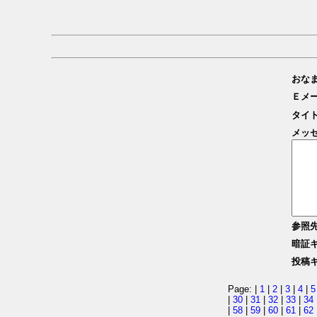
おな
Ｅメ
タイ
メッ
参照
暗証
投稿
Page: |
1
|
2
|
3
|
4
|
5
|
30
|
31
|
32
|
33
|
34
|
58
|
59
|
60
|
61
|
62