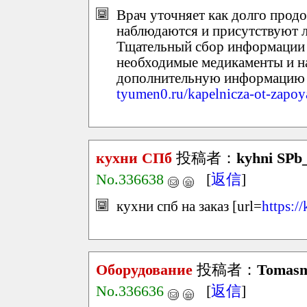
Врач уточняет как долго прод
наблюдаются и присутствуют л
Тщательный сбор информации 
необходимые медикаменты и н
дополнительную информацию
tyumen0.ru/kapelnicza-ot-zapo
кухни СПб
投稿者：
kyhni SPb
No.336638
[
返信
]
кухни спб на заказ [url=
https:/
Оборудование
投稿者：
Tomas
No.336636
[
返信
]