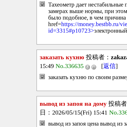
Тахеометр дает нестабильные 
замерах выше нормы, при этом 
было подобное, в чем причина 
href=
https://money.bestbb.ru/vi
id=3315#p10723>
электронный
заказать кухню
投稿者：
zakaz
15:49
No.336635
[
返信
]
заказать кухню по своим разме
вывод из запоя на дому
投稿者
日：2026/05/15(Fri) 15:41
No.33
вывод из запоя цена вывод из з