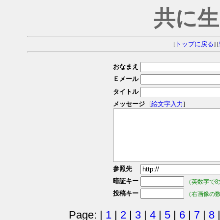
共に生
[
トップに戻る
] [
おなまえ
Ｅメール
タイトル
メッセージ
[
絵文字入力
]
参照先
暗証キー
（英数字で8
投稿キー
（右画像の
Page: |
1
|
2
|
3
|
4
|
5
|
6
|
7
|
8