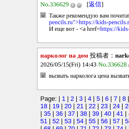
No.336629
[
返信
]
Также рекомендую вам почитать
pencils.ru">https://kids-pencils
И еще вот - <a href=
https://kids
нарколог на дом
投稿者：
nark
2026/05/15(Fri) 14:43
No.336628
вызвать нарколога цена вызват
Page: |
1
|
2
|
3
|
4
|
5
|
6
|
7
|
8
18
|
19
|
20
|
21
|
22
|
23
|
24
|
2
|
35
|
36
|
37
|
38
|
39
|
40
|
41
|
51
|
52
|
53
|
54
|
55
|
56
|
57
|
5
|
68
|
69
|
70
|
71
|
72
|
73
|
74
|