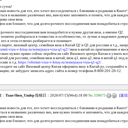
 суток!
ная новость для тех, кто хочет воссоедениться с близкими и родными в Киате!
ться в названиях различных виз, вам нужно запомнить и понять, что для каждо
има своя виза.
фон или блокнот, что для долгосрочного воссоединения вам понадобиться стро
осрочного воссоединения вам понадобится и нужна другая виза, а именно Q2.
 понятно разбираться в тонкостях и особенностях, то лучше и надежнее довер
 кто в этом отлично разбирается и понимает.
 ищите, визовый центр, семейная виза в Китай Q2 и Q1 для россиян и т.д., нап
formit-vizu-v-kitay.ru/semejnaya-viza-q1-q2/>
виза в китай по приглашению в мос
тельно нужно прямо сейчас перейти на сайт Визового центра Китая и узнать вс
итай для россиян, семейная виза в китай, виза q1, виза q2, виза в китай q1 под к
скве и т.д.
https://oformit-vizu-v-kitay.ru/semejnaya-viza-q1-q2/
.
еходите на сайт Визовый центр Китая оформить визу в Китай ру, сохраняйте в 
цию, не забудьте записать адрес сайта и номер телефона 8-800-201-26-12.
者：
Tsan-Shen_Undep
投稿日：2026/07/15(Wed) 18:00
No.339675
[
返信
ная новость для тех, кто хочет воссоедениться с близкими и родными в Киате!
ться в названиях различных виз, вам нужно понять и запомнить, что для каждо
има своя виза.
фон или блокнот, что для долгосрочного воссоединения вам понадобиться стро