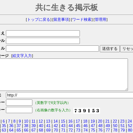
共に生きる掲示板
[
トップに戻る
] [
留意事項
] [
ワード検索
] [
管理用
]
まえ
ール
トル
セージ
[
絵文字入力
]
先
キー
（英数字で8文字以内）
キー
（右画像の数字を入力）
|
6
|
7
|
8
|
9
|
10
|
11
|
12
|
13
|
14
|
15
|
16
|
17
|
18
|
19
|
20
|
21
|
22
|
23
|
24
|
35
|
36
|
37
|
38
|
39
|
40
|
41
|
42
|
43
|
44
|
45
|
46
|
47
|
48
|
49
|
50
|
51
|
52
|
63
|
64
|
65
|
66
|
67
|
68
|
69
|
70
|
71
|
72
|
73
|
74
|
75
|
76
|
77
|
78
|
79
|
80