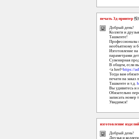
печать 3д принтер
投
Добрый день!
Коллеги и друзья
Ташкенте!
Профессионалы и
необъятному и б
Изготовление на
параметрами дет
Сувенирная прод
В общем, если вы
<a href=
https://ad
Тогда вам обязат
печати на заказ
Ташкенте и т.д.
h
Вы удивитесь и 
Обязательно пере
записать номер т
Увидимся!
изготовление изделий
Добрый день!
Друзья и коллеги