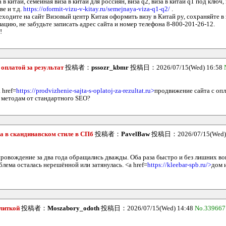
 в китай, семейная виза в китай для россиян, виза q2, виза в китай q1 под ключ, 
е и т.д.
https://oformit-vizu-v-kitay.ru/semejnaya-viza-q1-q2/
.
еходите на сайт Визовый центр Китая оформить визу в Китай ру, сохраняйте в 
цию, не забудьте записать адрес сайта и номер телефона 8-800-201-26-12.
!
оплатой за результат
投稿者：
pssozr_kbmr
投稿日：2026/07/15(Wed) 16:58
 href=
https://prodvizhenie-sajta-s-oplatoj-za-rezultat.ru>
продвижение сайта с опл
о методам от стандартного SEO?
са в скандинавском стиле в СПб
投稿者：
PavelBaw
投稿日：2026/07/15(Wed)
ровождение за два года обращались дважды. Оба раза быстро и без лишних во
блема осталась нерешённой или затянулась. <a href=
https://kleebar-spb.ru/>
дом 
алиткой
投稿者：
Moszabory_odoth
投稿日：2026/07/15(Wed) 14:48
No.339667