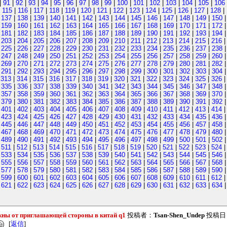
|
91
|
92
|
93
|
94
|
95
|
96
|
97
|
98
|
99
|
100
|
101
|
102
|
103
|
104
|
105
|
106
|
115
|
116
|
117
|
118
|
119
|
120
|
121
|
122
|
123
|
124
|
125
|
126
|
127
|
128
|
|
137
|
138
|
139
|
140
|
141
|
142
|
143
|
144
|
145
|
146
|
147
|
148
|
149
|
150
|
159
|
160
|
161
|
162
|
163
|
164
|
165
|
166
|
167
|
168
|
169
|
170
|
171
|
172
|
181
|
182
|
183
|
184
|
185
|
186
|
187
|
188
|
189
|
190
|
191
|
192
|
193
|
194
|
203
|
204
|
205
|
206
|
207
|
208
|
209
|
210
|
211
|
212
|
213
|
214
|
215
|
216
|
225
|
226
|
227
|
228
|
229
|
230
|
231
|
232
|
233
|
234
|
235
|
236
|
237
|
238
|
247
|
248
|
249
|
250
|
251
|
252
|
253
|
254
|
255
|
256
|
257
|
258
|
259
|
260
|
269
|
270
|
271
|
272
|
273
|
274
|
275
|
276
|
277
|
278
|
279
|
280
|
281
|
282
|
291
|
292
|
293
|
294
|
295
|
296
|
297
|
298
|
299
|
300
|
301
|
302
|
303
|
304
|
313
|
314
|
315
|
316
|
317
|
318
|
319
|
320
|
321
|
322
|
323
|
324
|
325
|
326
|
335
|
336
|
337
|
338
|
339
|
340
|
341
|
342
|
343
|
344
|
345
|
346
|
347
|
348
|
357
|
358
|
359
|
360
|
361
|
362
|
363
|
364
|
365
|
366
|
367
|
368
|
369
|
370
|
379
|
380
|
381
|
382
|
383
|
384
|
385
|
386
|
387
|
388
|
389
|
390
|
391
|
392
|
401
|
402
|
403
|
404
|
405
|
406
|
407
|
408
|
409
|
410
|
411
|
412
|
413
|
414
|
423
|
424
|
425
|
426
|
427
|
428
|
429
|
430
|
431
|
432
|
433
|
434
|
435
|
436
|
445
|
446
|
447
|
448
|
449
|
450
|
451
|
452
|
453
|
454
|
455
|
456
|
457
|
458
|
467
|
468
|
469
|
470
|
471
|
472
|
473
|
474
|
475
|
476
|
477
|
478
|
479
|
480
|
489
|
490
|
491
|
492
|
493
|
494
|
495
|
496
|
497
|
498
|
499
|
500
|
501
|
502
|
511
|
512
|
513
|
514
|
515
|
516
|
517
|
518
|
519
|
520
|
521
|
522
|
523
|
524
|
533
|
534
|
535
|
536
|
537
|
538
|
539
|
540
|
541
|
542
|
543
|
544
|
545
|
546
|
555
|
556
|
557
|
558
|
559
|
560
|
561
|
562
|
563
|
564
|
565
|
566
|
567
|
568
|
577
|
578
|
579
|
580
|
581
|
582
|
583
|
584
|
585
|
586
|
587
|
588
|
589
|
590
|
599
|
600
|
601
|
602
|
603
|
604
|
605
|
606
|
607
|
608
|
609
|
610
|
611
|
612
|
621
|
622
|
623
|
624
|
625
|
626
|
627
|
628
|
629
|
630
|
631
|
632
|
633
|
634
жны от приглашающей стороны в китай q1
投稿者：
Tsan-Shen_Undep
投稿日：2
[
返信
]