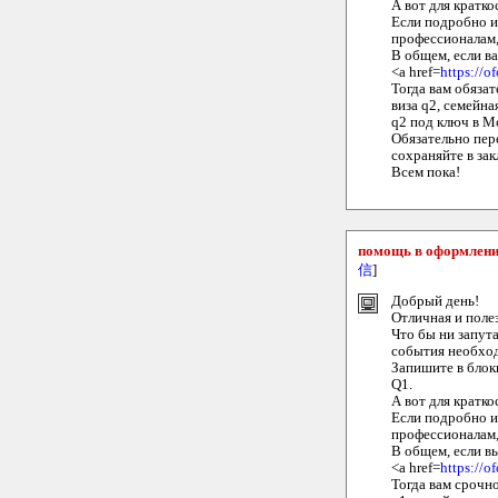
А вот для кратк
Если подробно и
профессионалам,
В общем, если ва
<a href=
https://o
Тогда вам обяза
виза q2, семейная
q2 под ключ в Мо
Обязательно пер
сохраняйте в зак
Всем пока!
помощь в оформлении
信
]
Добрый день!
Отличная и полез
Что бы ни запута
события необход
Запишите в блок
Q1.
А вот для кратк
Если подробно и
профессионалам,
В общем, если вы
<a href=
https://o
Тогда вам срочн