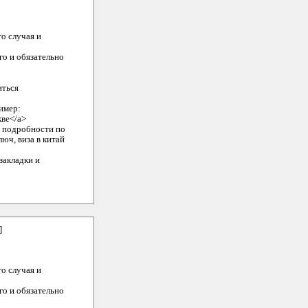
го случая и
го и обязательно
иться
ример:
кве</a>
е подробности по
люч, виза в китай
закладки и
]
го случая и
го и обязательно