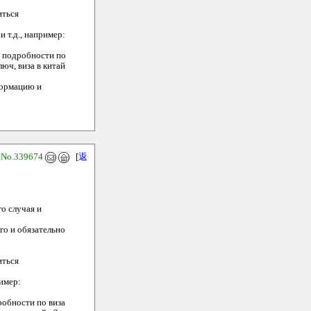
иться
и т.д., например:
е подробности по
люч, виза в китай
формацию и
9
No.339674
[
返
го случая и
го и обязательно
иться
ример:
робности по виза