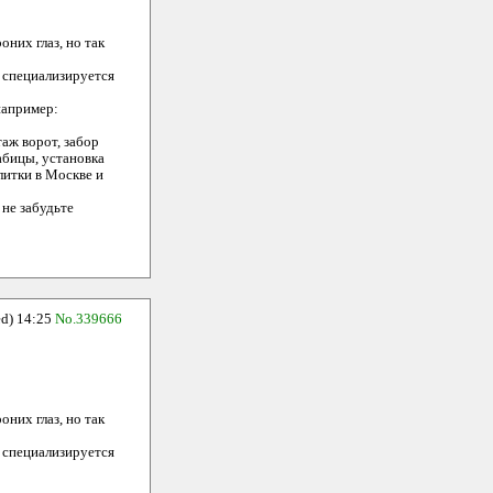
них глаз, но так
о специализируется
 например:
аж ворот, забор
рабицы, установка
литки в Москве и
не забудьте
) 14:25
No.339666
них глаз, но так
о специализируется