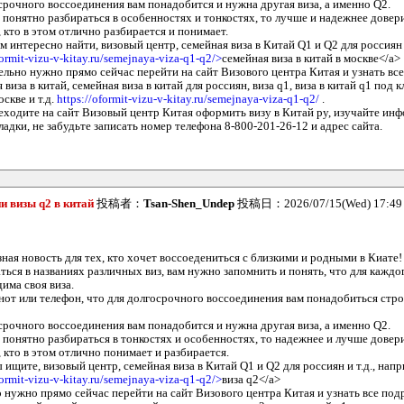
осрочного воссоединения вам понадобится и нужна другая виза, а именно Q2.
 понятно разбираться в особенностях и тонкостях, то лучше и надежнее довер
 кто в этом отлично разбирается и понимает.
м интересно найти, визовый центр, семейная виза в Китай Q1 и Q2 для россиян 
formit-vizu-v-kitay.ru/semejnaya-viza-q1-q2/>
семейная виза в китай в москве</a>
тельно нужно прямо сейчас перейти на сайт Визового центра Китая и узнать вс
 виза в китай, семейная виза в китай для россиян, виза q1, виза в китай q1 под к
скве и т.д.
https://oformit-vizu-v-kitay.ru/semejnaya-viza-q1-q2/
.
еходите на сайт Визовый центр Китая оформить визу в Китай ру, изучайте ин
ладки, не забудьте записать номер телефона 8-800-201-26-12 и адрес сайта.
 визы q2 в китай
投稿者：
Tsan-Shen_Undep
投稿日：2026/07/15(Wed) 17:4
ная новость для тех, кто хочет воссоедениться с близкими и родными в Киате!
ться в названиях различных виз, вам нужно запомнить и понять, что для каждо
има своя виза.
нот или телефон, что для долгосрочного воссоединения вам понадобиться стро
осрочного воссоединения вам понадобится и нужна другая виза, а именно Q2.
 понятно разбираться в тонкостях и особенностях, то надежнее и лучше довер
 кто в этом отлично понимает и разбирается.
 ищите, визовый центр, семейная виза в Китай Q1 и Q2 для россиян и т.д., нап
formit-vizu-v-kitay.ru/semejnaya-viza-q1-q2/>
виза q2</a>
о нужно прямо сейчас перейти на сайт Визового центра Китая и узнать все под