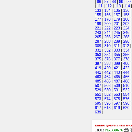
|
86
|
87
|
88
|
89
|
90
|
111
|
112
|
113
|
114
133
|
134
|
135
|
136
155
|
156
|
157
|
158
177
|
178
|
179
|
180
199
|
200
|
201
|
202
221
|
222
|
223
|
224
243
|
244
|
245
|
246
265
|
266
|
267
|
268
287
|
288
|
289
|
290
309
|
310
|
311
|
312
331
|
332
|
333
|
334
353
|
354
|
355
|
356
375
|
376
|
377
|
378
397
|
398
|
399
|
400
419
|
420
|
421
|
422
441
|
442
|
443
|
444
463
|
464
|
465
|
466
485
|
486
|
487
|
488
507
|
508
|
509
|
510
529
|
530
|
531
|
532
551
|
552
|
553
|
554
573
|
574
|
575
|
576
595
|
596
|
597
|
598
617
|
618
|
619
|
620
639
|
какие документы ну
18:03
No.339676