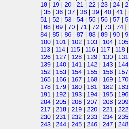
18
|
19
|
20
|
21
|
22
|
23
|
24
|
2
|
35
|
36
|
37
|
38
|
39
|
40
|
41
|
51
|
52
|
53
|
54
|
55
|
56
|
57
|
5
|
68
|
69
|
70
|
71
|
72
|
73
|
74
|
84
|
85
|
86
|
87
|
88
|
89
|
90
|
9
100
|
101
|
102
|
103
|
104
|
105
113
|
114
|
115
|
116
|
117
|
118
126
|
127
|
128
|
129
|
130
|
131
139
|
140
|
141
|
142
|
143
|
144
152
|
153
|
154
|
155
|
156
|
157
165
|
166
|
167
|
168
|
169
|
170
178
|
179
|
180
|
181
|
182
|
183
191
|
192
|
193
|
194
|
195
|
196
204
|
205
|
206
|
207
|
208
|
209
217
|
218
|
219
|
220
|
221
|
222
230
|
231
|
232
|
233
|
234
|
235
243
|
244
|
245
|
246
|
247
|
248