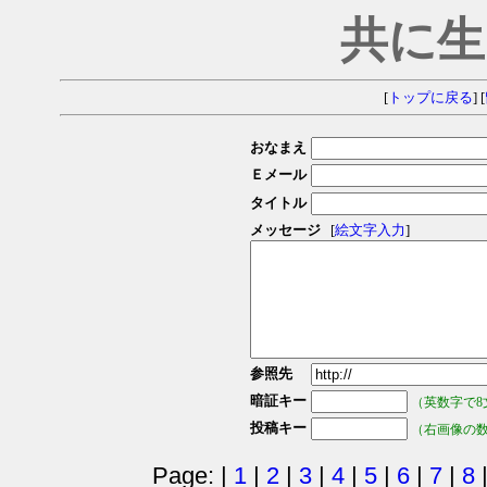
共に生
[
トップに戻る
] [
おなまえ
Ｅメール
タイトル
メッセージ
[
絵文字入力
]
参照先
暗証キー
（英数字で8
投稿キー
（右画像の
Page: |
1
|
2
|
3
|
4
|
5
|
6
|
7
|
8