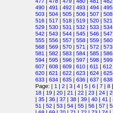
477
|
478
|
479
|
480
|
481
|
482
490
|
491
|
492
|
493
|
494
|
495
503
|
504
|
505
|
506
|
507
|
508
516
|
517
|
518
|
519
|
520
|
521
529
|
530
|
531
|
532
|
533
|
534
542
|
543
|
544
|
545
|
546
|
547
555
|
556
|
557
|
558
|
559
|
560
568
|
569
|
570
|
571
|
572
|
573
581
|
582
|
583
|
584
|
585
|
586
594
|
595
|
596
|
597
|
598
|
599
607
|
608
|
609
|
610
|
611
|
612
620
|
621
|
622
|
623
|
624
|
625
633
|
634
|
635
|
636
|
637
|
638
Page: |
1
|
2
|
3
|
4
|
5
|
6
|
7
|
8
18
|
19
|
20
|
21
|
22
|
23
|
24
|
2
|
35
|
36
|
37
|
38
|
39
|
40
|
41
|
51
|
52
|
53
|
54
|
55
|
56
|
57
|
5
|
68
|
69
|
70
|
71
|
72
|
73
|
74
|