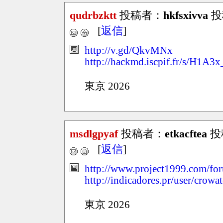
qudrbzktt
投稿者：
hkfsxivva
投稿
[
返信
]
http://v.gd/QkvMNx
http://hackmd.iscpif.fr/s/H1A
東京 2026
msdlgpyaf
投稿者：
etkacftea
投稿
[
返信
]
http://www.project1999.com/f
http://indicadores.pr/user/crowa
東京 2026