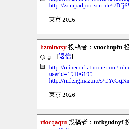
http://zumpadpro.zum.de/s/BJj
東京 2026
hzmltxtsy
投稿者：
vuochnpfu
投
[
返信
]
http://minecraftathome.com/mi
userid=19106195
http://md.sigma2.no/s/CYeGqN
東京 2026
rfocqaqtu
投稿者：
mfkgudnyf
投