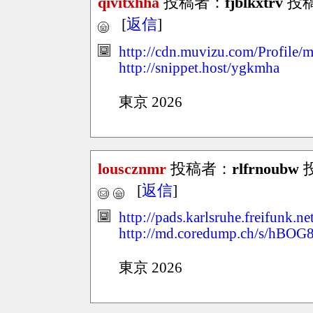
qivitxhha
投稿者：
fjblkxtrv
投稿日
[
返信
]
http://cdn.muvizu.com/Profile/m
http://snippet.host/ygkmha
東京 2026
louscznmr
投稿者：
rlfrnoubw
投
[
返信
]
http://pads.karlsruhe.freifunk.
http://md.coredump.ch/s/hBOG
東京 2026