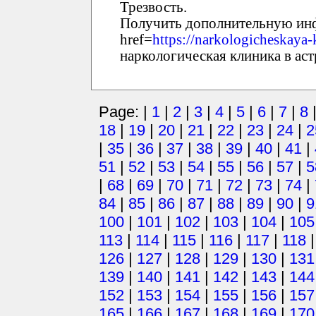
Трезвость.
Получить дополнительную ин
href=
https://narkologicheskaya-
наркологическая клиника в ас
Page: |
1
|
2
|
3
|
4
|
5
|
6
|
7
|
8
18
|
19
|
20
|
21
|
22
|
23
|
24
|
2
|
35
|
36
|
37
|
38
|
39
|
40
|
41
|
51
|
52
|
53
|
54
|
55
|
56
|
57
|
5
|
68
|
69
|
70
|
71
|
72
|
73
|
74
|
84
|
85
|
86
|
87
|
88
|
89
|
90
|
9
100
|
101
|
102
|
103
|
104
|
105
113
|
114
|
115
|
116
|
117
|
118
126
|
127
|
128
|
129
|
130
|
131
139
|
140
|
141
|
142
|
143
|
144
152
|
153
|
154
|
155
|
156
|
157
165
|
166
|
167
|
168
|
169
|
170