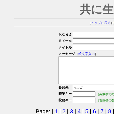
共に生
[
トップに戻る
] [
おなまえ
Ｅメール
タイトル
メッセージ
[
絵文字入力
]
参照先
暗証キー
（英数字で8
投稿キー
（右画像の
Page: |
1
|
2
|
3
|
4
|
5
|
6
|
7
|
8