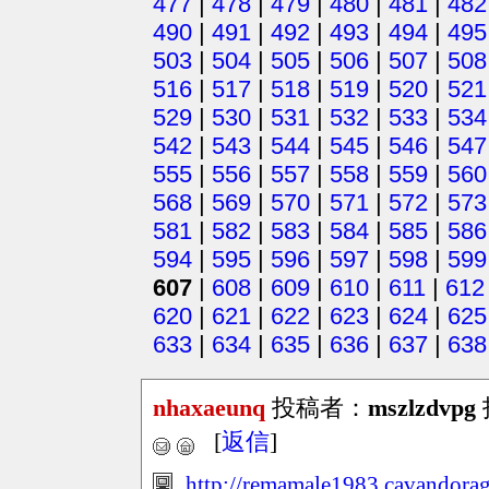
477
|
478
|
479
|
480
|
481
|
482
490
|
491
|
492
|
493
|
494
|
495
503
|
504
|
505
|
506
|
507
|
508
516
|
517
|
518
|
519
|
520
|
521
529
|
530
|
531
|
532
|
533
|
534
542
|
543
|
544
|
545
|
546
|
547
555
|
556
|
557
|
558
|
559
|
560
568
|
569
|
570
|
571
|
572
|
573
581
|
582
|
583
|
584
|
585
|
586
594
|
595
|
596
|
597
|
598
|
599
607
|
608
|
609
|
610
|
611
|
612
620
|
621
|
622
|
623
|
624
|
625
633
|
634
|
635
|
636
|
637
|
638
nhaxaeunq
投稿者：
mszlzdvpg
[
返信
]
http://remamale1983.cavandoragh