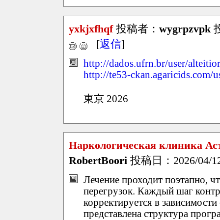
yxkjxfhqf
投稿者：
wygrpzvpk
投
[
返信
]
http://dados.ufrn.br/user/alteiti
http://te53-ckan.agaricids.com/
東京 2026
Наркологическая клиника Ас
RobertBoori
投稿日：2026/04/12(
Лечение проходит поэтапно, ч
перегрузок. Каждый шаг контр
корректируется в зависимости 
представлена структура прогр