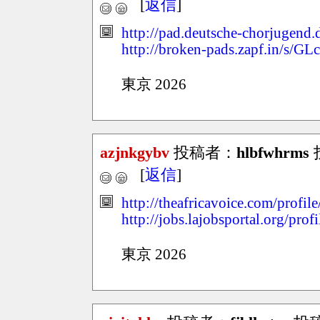
[
返信
]
http://pad.deutsche-chorjugen
http://broken-pads.zapf.in/s/G
東京 2026
azjnkgybv
投稿者：
hlbfwhrms
投
[
返信
]
http://theafricavoice.com/profil
http://jobs.lajobsportal.org/pr
東京 2026