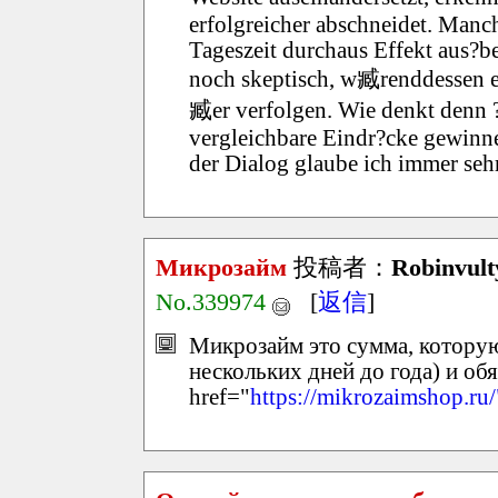
erfolgreicher abschneidet. Man
Tageszeit durchaus Effekt aus?be
noch skeptisch, w臧renddessen e
臧er verfolgen. Wie denkt denn ?b
vergleichbare Eindr?cke gewinne
der Dialog glaube ich immer sehr
Микрозайм
投稿者：
Robinvult
No.339974
[
返信
]
Микрозайм это сумма, которую
нескольких дней до года) и об
href="
https://mikrozaimshop.ru