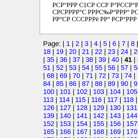
РСР°РРР С‡СР ССР Р°РССР°Р
СРСРРРР°С РРРС‰Р°РРР° РС
РР°СР СССРРРё РР° РСР°РРР
Page: |
1
|
2
|
3
|
4
|
5
|
6
|
7
|
8
18
|
19
|
20
|
21
|
22
|
23
|
24
|
2
|
35
|
36
|
37
|
38
|
39
|
40
|
41
|
51
|
52
|
53
|
54
|
55
|
56
|
57
|
5
|
68
|
69
|
70
|
71
|
72
|
73
|
74
|
84
|
85
|
86
|
87
|
88
|
89
|
90
|
9
100
|
101
|
102
|
103
|
104
|
105
113
|
114
|
115
|
116
|
117
|
118
126
|
127
|
128
|
129
|
130
|
131
139
|
140
|
141
|
142
|
143
|
144
152
|
153
|
154
|
155
|
156
|
157
165
|
166
|
167
|
168
|
169
|
170