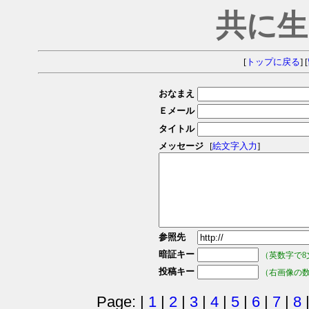
共に生
[
トップに戻る
] [
おなまえ
Ｅメール
タイトル
メッセージ
[
絵文字入力
]
参照先
暗証キー
（英数字で8
投稿キー
（右画像の
Page: |
1
|
2
|
3
|
4
|
5
|
6
|
7
|
8