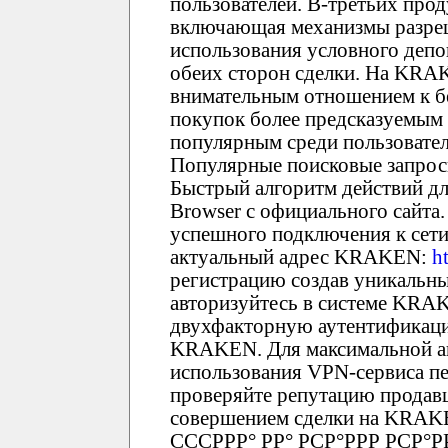
пользователей. В-третьих про
включающая механизмы разреш
использования условного депо
обеих сторон сделки. На KRA
внимательным отношением к бе
покупок более предсказуемым
популярным среди пользовате
Популярные поисковые запрос
Быстрый алгоритм действий дл
Browser с официального сайта.
успешного подключения к сети 
актуальный адрес KRAKEN:
h
регистрацию создав уникальны
авторизуйтесь в системе KRA
двухфакторную аутентификаци
KRAKEN. Для максимальной а
использования VPN-сервиса пе
проверяйте репутацию продавц
совершением сделки на KRAKEN
СССРРР° РР° РСР°РРР РСР°