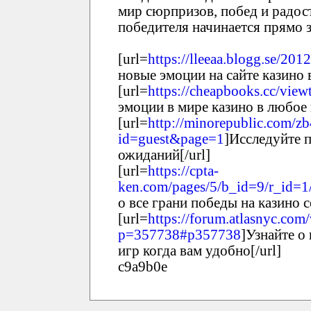
мир сюрпризов, побед и радост
победителя начинается прямо 
[url=
https://lleeaa.blogg.se/2
новые эмоции на сайте казино в
[url=
https://cheapbooks.cc/vie
эмоции в мире казино в любое 
[url=
http://minorepublic.com/z
id=guest&page=1
]Исследуйте п
ожиданий[/url]
[url=
https://cpta-
ken.com/pages/5/b_id=9/r_id=
о все грани победы на казино с
[url=
https://forum.atlasnyc.com
p=357738#p357738
]Узнайте о
игр когда вам удобно[/url]
c9a9b0e