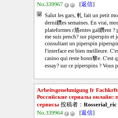
No.339967
[
返信
]
Salut les gars, 軋 fait un petit 
derni鑽es semaines. En vrai, mon 
plateformes r馗entes gal鑽ent ? pr
me suis pench? sur piperspin et j
consultant un piperspin piperspi
l'interface est bien meilleure. C
casino qui reste honn黎e. C'est q
essay? sur ce piperspins ? Vous 
Arbeitsgenehmigung fr Fachkrft
Российские сериалы онлайн: 
сервисы
投稿者：
Rosserial_ric
No.339964
[
返信
]