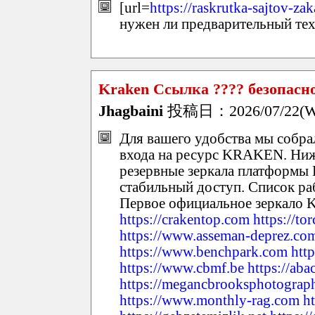
[url=
https://raskrutka-sajtov-zak
нужен ли предварительный тех
Kraken Ссылка ???? безопасно
Jhagbaini
投稿日：2026/07/22(We
Для вашего удобства мы собр
входа на ресурс KRAKEN. Ниж
резервные зеркала платформ
стабильный доступ. Список р
Первое официальное зеркал
https://crakentop.com
https://to
https://www.asseman-deprez.co
https://www.benchpark.com
http
https://www.cbmf.be
https://aba
https://megancbrooksphotograp
https://www.monthly-rag.com
h