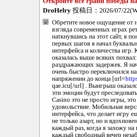
Откройте все грани победы на
DroHelry
投稿日：2026/07/22(We
Обретите новое ощущение от н
взгляда современных играх ре
наткнувшись на этот сайт, я по
первых шагов я начал букваль
интерфейса и количества игр. 
оказалась выше всяких похвал
раздражающих задержек. Я нач
очень быстро переключился на
напряжении до конца [url=
http
qae.icu[/url] . Выигрыш оказал
эти эмоции будут преследовать
Casino это не просто игры, эт
удовольствие. Мобильная верс
интерфейса, что делает игру е
не только азарт, но и вдохнов
каждый раз, когда я захожу на 
каждый свободный вечер незаб