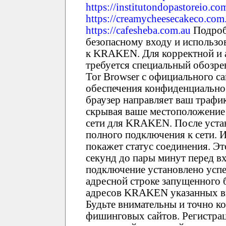
https://institutondopastoreio.co
https://creamycheesecakeco.com
https://cafesheba.com.au
Подроб
безопасному входу и использо
к KRAKEN. Для корректной и
требуется специальный обозрев
Tor Browser с официального са
обеспечения конфиденциально
браузер направляет ваш трафи
скрывая ваше местоположение 
сети для KRAKEN. После устан
полного подключения к сети. И
покажет статус соединения. Эт
секунд до пары минут перед 
подключение установлено усп
адресной строке запущенного 
адресов KRAKEN указанных вы
Будьте внимательны и точно к
фишинговых сайтов. Регистра