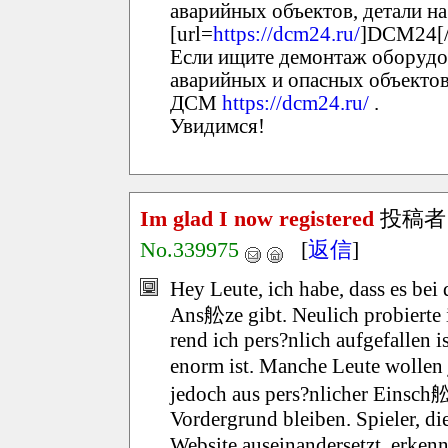
аварийных объектов, детали на
[url=
https://dcm24.ru/
]DCM24[/
Если ищите демонтаж оборудо
аварийных и опасных объектов,
ДСМ
https://dcm24.ru/
.
Увидимся!
Im glad I now registered
投稿者
No.339975
[
返信
]
Hey Leute, ich habe, dass es bei
Ans舩ze gibt. Neulich probierte 
rend ich pers?nlich aufgefallen 
enorm ist. Manche Leute wollen 
jedoch aus pers?nlicher Einsch
Vordergrund bleiben. Spieler, die
Website auseinandersetzt, erken