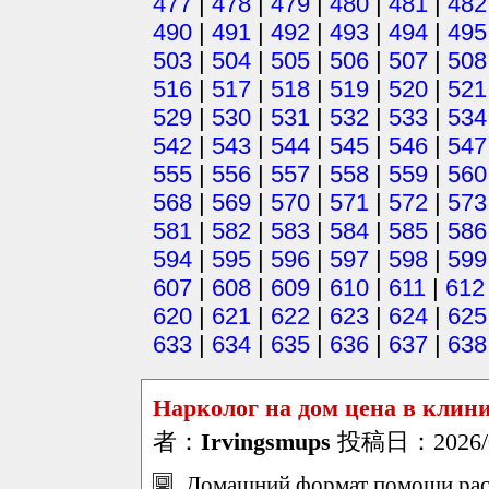
477
|
478
|
479
|
480
|
481
|
482
490
|
491
|
492
|
493
|
494
|
495
503
|
504
|
505
|
506
|
507
|
508
516
|
517
|
518
|
519
|
520
|
521
529
|
530
|
531
|
532
|
533
|
534
542
|
543
|
544
|
545
|
546
|
547
555
|
556
|
557
|
558
|
559
|
560
568
|
569
|
570
|
571
|
572
|
573
581
|
582
|
583
|
584
|
585
|
586
594
|
595
|
596
|
597
|
598
|
599
607
|
608
|
609
|
610
|
611
|
612
620
|
621
|
622
|
623
|
624
|
625
633
|
634
|
635
|
636
|
637
|
638
Нарколог на дом цена в кли
者：
Irvingsmups
投稿日：2026/04
Домашний формат помощи расс