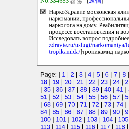
No.334653
[
返信
]
НаркоЗдравие московская клини
наркомании, профессиональный
нарколога на дому. Реабилита
процессе восстановления и во
Исследовать вопрос подробнее 
zdravie.ru/uslugi/narkomaniya/l
tropikamida/
]тропикамид наркот
Page: |
1
|
2
|
3
|
4
|
5
|
6
|
7
|
8
18
|
19
|
20
|
21
|
22
|
23
|
24
|
2
|
35
|
36
|
37
|
38
|
39
|
40
|
41
|
51
|
52
|
53
|
54
|
55
|
56
|
57
|
5
|
68
|
69
|
70
|
71
|
72
|
73
|
74
|
84
|
85
|
86
|
87
|
88
|
89
|
90
|
9
100
|
101
|
102
|
103
|
104
|
105
113
|
114
|
115
|
116
|
117
|
118