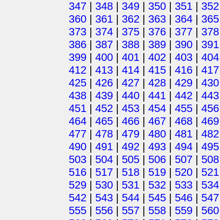
347
|
348
|
349
|
350
|
351
|
352
360
|
361
|
362
|
363
|
364
|
365
373
|
374
|
375
|
376
|
377
|
378
386
|
387
|
388
|
389
|
390
|
391
399
|
400
|
401
|
402
|
403
|
404
412
|
413
|
414
|
415
|
416
|
417
425
|
426
|
427
|
428
|
429
|
430
438
|
439
|
440
|
441
|
442
|
443
451
|
452
|
453
|
454
|
455
|
456
464
|
465
|
466
|
467
|
468
|
469
477
|
478
|
479
|
480
|
481
|
482
490
|
491
|
492
|
493
|
494
|
495
503
|
504
|
505
|
506
|
507
|
508
516
|
517
|
518
|
519
|
520
|
521
529
|
530
|
531
|
532
|
533
|
534
542
|
543
|
544
|
545
|
546
|
547
555
|
556
|
557
|
558
|
559
|
560