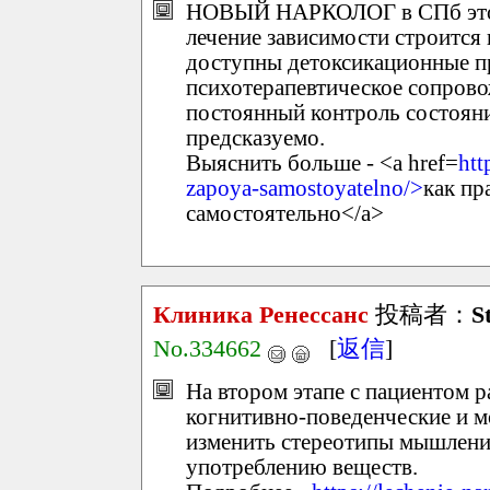
НОВЫЙ НАРКОЛОГ в СПб это п
лечение зависимости строится
доступны детоксикационные п
психотерапевтическое сопрово
постоянный контроль состоян
предсказуемо.
Выяснить больше - <a href=
htt
zapoya-samostoyatelno/>
как пр
самостоятельно</a>
Клиника Ренессанс
投稿者：
S
No.334662
[
返信
]
На втором этапе с пациентом 
когнитивно-поведенческие и м
изменить стереотипы мышлени
употреблению веществ.