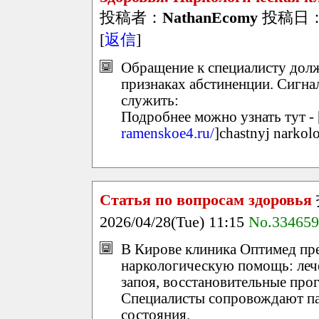
投稿者：
NathanEcomy
投稿日：202
[
返信
]
Обращение к специалисту дол
признаках абстиненции. Сигна
служить:
Подробнее можно узнать тут - 
ramenskoe4.ru/
]chastnyj narkol
Статья по вопросам здоровья
2026/04/28(Tue) 11:15
No.334659
В Кирове клиника Оптимед пр
наркологическую помощь: лече
запоя, восстановительные про
Специалисты сопровождают па
состояния.