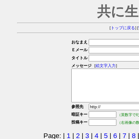
共に生
[
トップに戻る
] [
おなまえ
Ｅメール
タイトル
メッセージ
[
絵文字入力
]
参照先
暗証キー
（英数字で8
投稿キー
（右画像の
Page: |
1
|
2
|
3
|
4
|
5
|
6
|
7
|
8