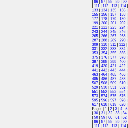
|
86
|
87
|
88
|
89
|
90
|
111
|
112
|
113
|
114
133
|
134
|
135
|
136
155
|
156
|
157
|
158
177
|
178
|
179
|
180
199
|
200
|
201
|
202
221
|
222
|
223
|
224
243
|
244
|
245
|
246
265
|
266
|
267
|
268
287
|
288
|
289
|
290
309
|
310
|
311
|
312
331
|
332
|
333
|
334
353
|
354
|
355
|
356
375
|
376
|
377
|
378
397
|
398
|
399
|
400
419
|
420
|
421
|
422
441
|
442
|
443
|
444
463
|
464
|
465
|
466
485
|
486
|
487
|
488
507
|
508
|
509
|
510
529
|
530
|
531
|
532
551
|
552
|
553
|
554
573
|
574
|
575
|
576
595
|
596
|
597
|
598
617
|
618
|
619
|
620
Page: |
1
|
2
|
3
|
4
|
5
|
30
|
31
|
32
|
33
|
34
|
58
|
59
|
60
|
61
|
62
|
86
|
87
|
88
|
89
|
90
|
111
|
112
|
113
|
114