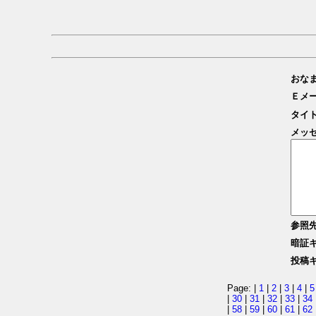
おな
Ｅメ
タイ
メッ
参照
暗証
投稿
Page: |
1
|
2
|
3
|
4
|
5
|
30
|
31
|
32
|
33
|
34
|
58
|
59
|
60
|
61
|
62