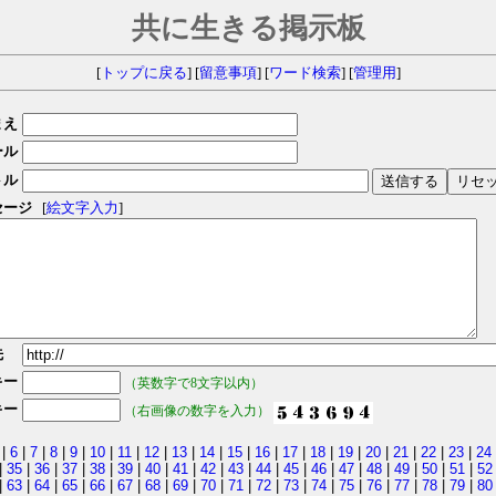
共に生きる掲示板
[
トップに戻る
] [
留意事項
] [
ワード検索
] [
管理用
]
まえ
ール
トル
セージ
[
絵文字入力
]
先
キー
（英数字で8文字以内）
キー
（右画像の数字を入力）
|
6
|
7
|
8
|
9
|
10
|
11
|
12
|
13
|
14
|
15
|
16
|
17
|
18
|
19
|
20
|
21
|
22
|
23
|
24
|
35
|
36
|
37
|
38
|
39
|
40
|
41
|
42
|
43
|
44
|
45
|
46
|
47
|
48
|
49
|
50
|
51
|
52
|
63
|
64
|
65
|
66
|
67
|
68
|
69
|
70
|
71
|
72
|
73
|
74
|
75
|
76
|
77
|
78
|
79
|
80