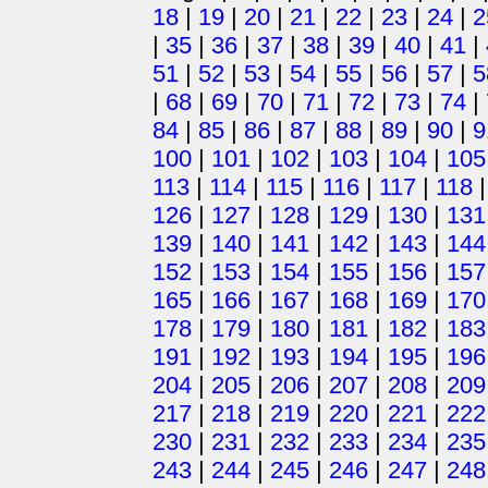
18
|
19
|
20
|
21
|
22
|
23
|
24
|
2
|
35
|
36
|
37
|
38
|
39
|
40
|
41
|
51
|
52
|
53
|
54
|
55
|
56
|
57
|
5
|
68
|
69
|
70
|
71
|
72
|
73
|
74
|
84
|
85
|
86
|
87
|
88
|
89
|
90
|
9
100
|
101
|
102
|
103
|
104
|
105
113
|
114
|
115
|
116
|
117
|
118
126
|
127
|
128
|
129
|
130
|
131
139
|
140
|
141
|
142
|
143
|
144
152
|
153
|
154
|
155
|
156
|
157
165
|
166
|
167
|
168
|
169
|
170
178
|
179
|
180
|
181
|
182
|
183
191
|
192
|
193
|
194
|
195
|
196
204
|
205
|
206
|
207
|
208
|
209
217
|
218
|
219
|
220
|
221
|
222
230
|
231
|
232
|
233
|
234
|
235
243
|
244
|
245
|
246
|
247
|
248