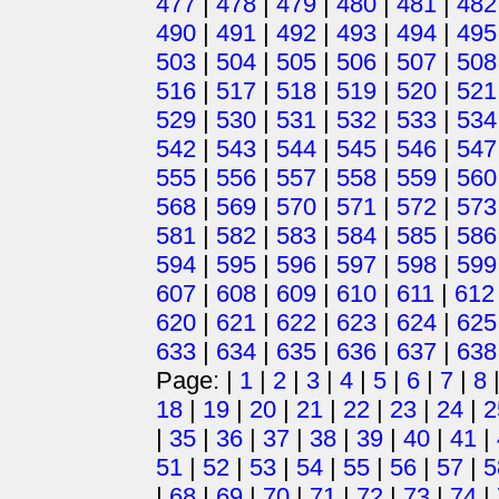
477
|
478
|
479
|
480
|
481
|
482
490
|
491
|
492
|
493
|
494
|
495
503
|
504
|
505
|
506
|
507
|
508
516
|
517
|
518
|
519
|
520
|
521
529
|
530
|
531
|
532
|
533
|
534
542
|
543
|
544
|
545
|
546
|
547
555
|
556
|
557
|
558
|
559
|
560
568
|
569
|
570
|
571
|
572
|
573
581
|
582
|
583
|
584
|
585
|
586
594
|
595
|
596
|
597
|
598
|
599
607
|
608
|
609
|
610
|
611
|
612
620
|
621
|
622
|
623
|
624
|
625
633
|
634
|
635
|
636
|
637
|
638
Page: |
1
|
2
|
3
|
4
|
5
|
6
|
7
|
8
18
|
19
|
20
|
21
|
22
|
23
|
24
|
2
|
35
|
36
|
37
|
38
|
39
|
40
|
41
|
51
|
52
|
53
|
54
|
55
|
56
|
57
|
5
|
68
|
69
|
70
|
71
|
72
|
73
|
74
|