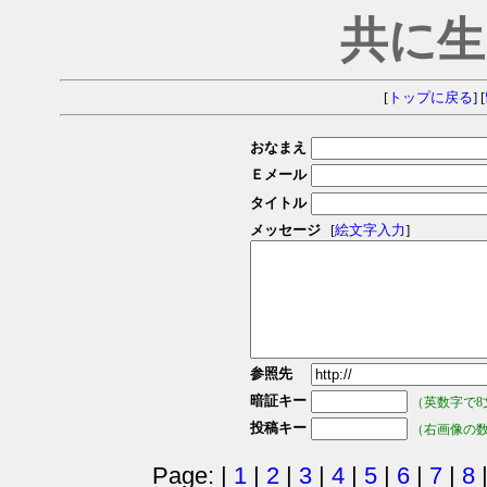
共に生
[
トップに戻る
] [
おなまえ
Ｅメール
タイトル
メッセージ
[
絵文字入力
]
参照先
暗証キー
（英数字で8
投稿キー
（右画像の
Page: |
1
|
2
|
3
|
4
|
5
|
6
|
7
|
8