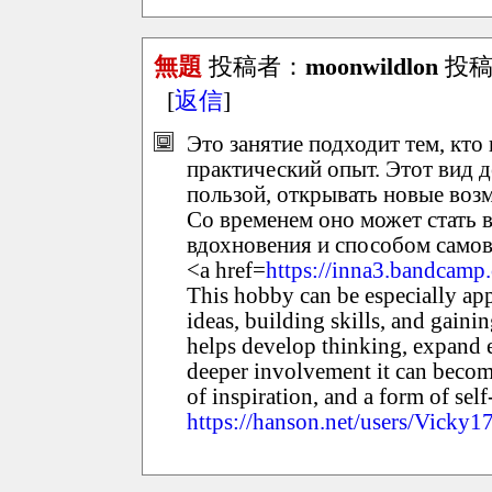
無題
投稿者：
moonwildlon
投稿日
[
返信
]
Это занятие подходит тем, кто 
практический опыт. Этот вид 
пользой, открывать новые воз
Со временем оно может стать 
вдохновения и способом само
<a href=
https://inna3.bandcamp
This hobby can be especially ap
ideas, building skills, and gaini
helps develop thinking, expand e
deeper involvement it can become 
of inspiration, and a form of sel
https://hanson.net/users/Vicky1