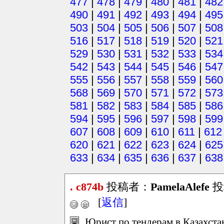
477
|
478
|
479
|
480
|
481
|
482
490
|
491
|
492
|
493
|
494
|
495
503
|
504
|
505
|
506
|
507
|
508
516
|
517
|
518
|
519
|
520
|
521
529
|
530
|
531
|
532
|
533
|
534
542
|
543
|
544
|
545
|
546
|
547
555
|
556
|
557
|
558
|
559
|
560
568
|
569
|
570
|
571
|
572
|
573
581
|
582
|
583
|
584
|
585
|
586
594
|
595
|
596
|
597
|
598
|
599
607
|
608
|
609
|
610
|
611
|
612
620
|
621
|
622
|
623
|
624
|
625
633
|
634
|
635
|
636
|
637
|
638
. c874b
投稿者：
PamelaAlefe
投稿
[
返信
]
Юрист по тендерам в Казахста