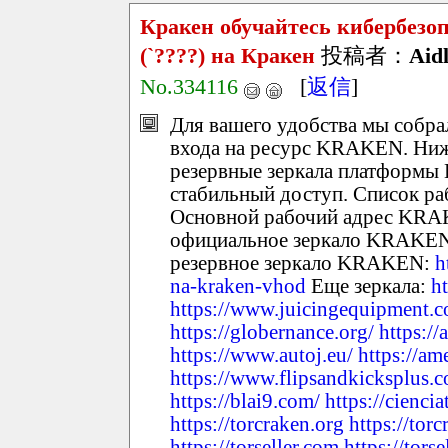
Кракен обучайтесь кибербез
(`????) на Кракен
投稿者：
Aidl
No.334116
[
返信
]
Для вашего удобства мы собр
входа на ресурс KRAKEN. Ниж
резервные зеркала платформ
стабильный доступ. Список р
Основной рабочий адрес KR
официальное зеркало KRAKE
резервное зеркало KRAKEN:
h
na-kraken-vhod
Еще зеркала:
h
https://www.juicingequipment.
https://globernance.org/
https:/
https://www.autoj.eu/
https://ame
https://www.flipsandkicksplus.
https://blai9.com/
https://cienci
https://torcraken.org
https://tor
https://torseller.com
https://tors