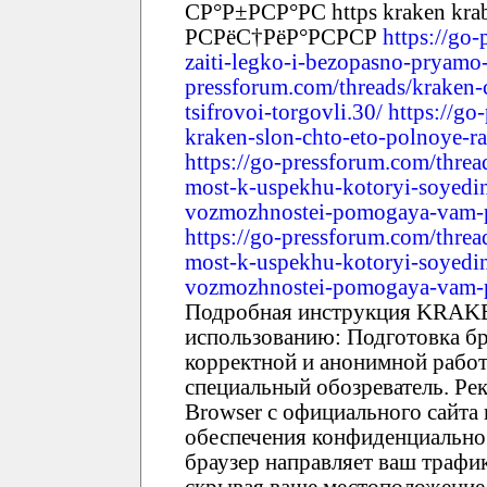
СР°Р±РСР°РС https kraken kra
РСРёС†РёР°РСРСР
https://go
zaiti-legko-i-bezopasno-pryamo-
pressforum.com/threads/kraken-
tsifrovoi-torgovli.30/
https://go
kraken-slon-chto-eto-polnoye-ra
https://go-pressforum.com/threa
most-k-uspekhu-kotoryi-soyedi
vozmozhnostei-pomogaya-vam-pr
https://go-pressforum.com/threa
most-k-uspekhu-kotoryi-soyedi
vozmozhnostei-pomogaya-vam-pr
Подробная инструкция KRAKE
использованию: Подготовка б
корректной и анонимной раб
специальный обозреватель. Рек
Browser с официального сайта 
обеспечения конфиденциально
браузер направляет ваш трафи