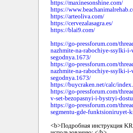
https://maxinesonshine.com/
https://www.beachanimalrehab.
https://arteoliva.com/
https://cervezalasagra.es/
https://blai9.com/
https://go-pressforum.com/threa
nazhmite-na-rabochiye-ssylki-i-
segodnya.1673/
https://go-pressforum.com/threa
nazhmite-na-rabochiye-ssylki-i-
segodnya.1673/
https://buycraken.net/calc/index
https://go-pressforum.com/threa
v-set-bezopasnyi-i-bystryi-dos
https://go-pressforum.com/threa
segmentu-gde-funktsioniruyet-k
<b>Подробная инструкция KR
использованию: </b>