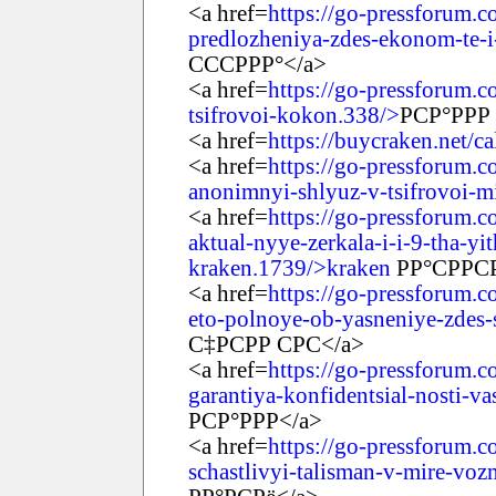
<a href=
https://go-pressforum.c
predlozheniya-zdes-ekonom-te-i
СССРРР°</a>
<a href=
https://go-pressforum.c
tsifrovoi-kokon.338/>
РСР°РРР
<a href=
https://buycraken.net/c
<a href=
https://go-pressforum.c
anonimnyi-shlyuz-v-tsifrovoi-m
<a href=
https://go-pressforum.co
aktual-nyye-zerkala-i-i-9-tha-yi
kraken.1739/>kraken
РР°СРРСР
<a href=
https://go-pressforum.c
eto-polnoye-ob-yasneniye-zdes-
С‡РСРР СРС</a>
<a href=
https://go-pressforum.c
garantiya-konfidentsial-nosti-
РСР°РРР</a>
<a href=
https://go-pressforum.c
schastlivyi-talisman-v-mire-vo