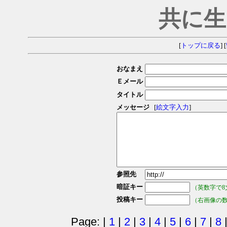
共に生
[
トップに戻る
] [
おなまえ
Ｅメール
タイトル
メッセージ
[
絵文字入力
]
参照先
暗証キー
（英数字で8
投稿キー
（右画像の
Page: |
1
|
2
|
3
|
4
|
5
|
6
|
7
|
8