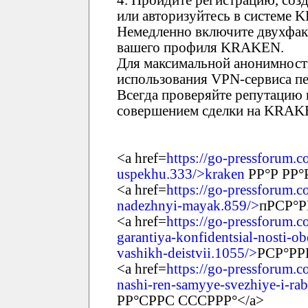
или авторизуйтесь в системе
Немедленно включите двухфак
вашего профиля KRAKEN.
Для максимальной анонимност
использования VPN-сервиса пе
Всегда проверяйте репутацию 
совершением сделки на KRAK
<a href=
https://go-pressforum.c
uspekhu.333/>kraken
РР°Р РР°
<a href=
https://go-pressforum.c
nadezhnyi-mayak.859/>
пРСР°Р
<a href=
https://go-pressforum.c
garantiya-konfidentsial-nosti-
vashikh-deistvii.1055/>
РСР°РР
<a href=
https://go-pressforum.c
nashi-ren-samyye-svezhiye-i-ra
РР°СРРС СССРРР°</a>