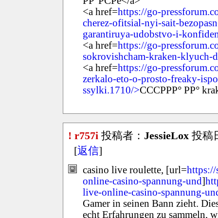
РР°РСРё</a>
<a href=
https://go-pressforum.c
cherez-ofitsial-nyi-sait-bezopas
garantiruya-udobstvo-i-konfiden
<a href=
https://go-pressforum.c
sokrovishcham-kraken-klyuch-d
<a href=
https://go-pressforum.c
zerkalo-eto-o-prosto-freaky-is
ssylki.1710/>
СССРРР° РР° kra
! r757i
投稿者：
JessieLox
投稿日：
[
返信
]
casino live roulette, [url=
https:/
online-casino-spannung-und
]
htt
live-online-casino-spannung-un
Gamer in seinen Bann zieht. Dies
echt Erfahrungen zu sammeln, 