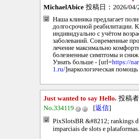
MichaelAbice
投稿日：2026/04/22
Наша клиника предлагает полн
долгосрочной реабилитации. К
индивидуально с учётом возра
заболеваний. Современные пр
лечение максимально комфорт
болезненные симптомы и снижа
Узнать больше - [url=
https://n
1.ru/
]наркологическая помощь 
Just wanted to say Hello.
投稿者
No.334119
[
返信
]
PixSlotsBR &#8212; rankings de
imparciais de slots e plataformas