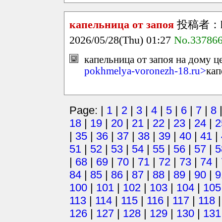
капельница от запоя
投稿者：
2026/05/28(Thu) 01:27
No.33786
капельница от запоя на дому це
pokhmelya-voronezh-18.ru>
кап
Page: |
1
|
2
|
3
|
4
|
5
|
6
|
7
|
8
18
|
19
|
20
|
21
|
22
|
23
|
24
|
2
|
35
|
36
|
37
|
38
|
39
|
40
|
41
|
51
|
52
|
53
|
54
|
55
|
56
|
57
|
5
|
68
|
69
|
70
|
71
|
72
|
73
|
74
|
84
|
85
|
86
|
87
|
88
|
89
|
90
|
9
100
|
101
|
102
|
103
|
104
|
105
113
|
114
|
115
|
116
|
117
|
118
126
|
127
|
128
|
129
|
130
|
131