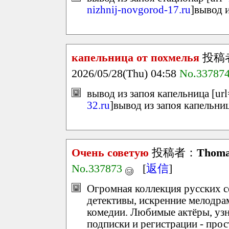
nizhnij-novgorod-17.ru
]вывод и
капельница от похмелья
投稿
2026/05/28(Thu) 04:58
No.33787
вывод из запоя капельница [url
32.ru
]вывод из запоя капельниц
Очень советую
投稿者：
Thom
No.337873
[
返信
]
Огромная коллекция русских с
детективы, искренние мелодра
комедии. Любимые актёры, узн
подписки и регистрации - прос