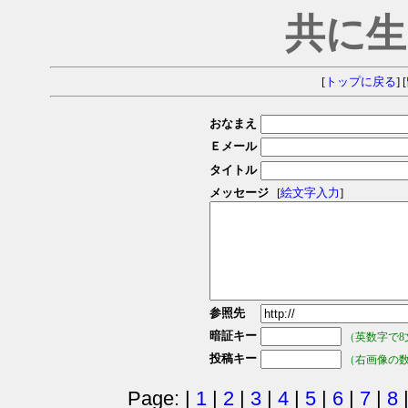
共に生
[
トップに戻る
] [
おなまえ
Ｅメール
タイトル
メッセージ
[
絵文字入力
]
参照先
暗証キー
（英数字で8
投稿キー
（右画像の
Page: |
1
|
2
|
3
|
4
|
5
|
6
|
7
|
8