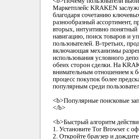
<b>Почему пользователи выб
Маркетплейс KRAKEN заслужи
благодаря сочетанию ключевых
разнообразный ассортимент, п
вторых, интуитивно понятны
навигацию, поиск товаров и у
пользователей. В-третьих, про
включающая механизмы разреш
использования условного депо
обеих сторон сделки. На KRA
внимательным отношением к бе
процесс покупок более предск
популярным среди пользовател
<b>Популярные поисковые зап
</b>
<b>Быстрый алгоритм действи
1. Установите Tor Browser с о
2. Откройте браузер и дождите