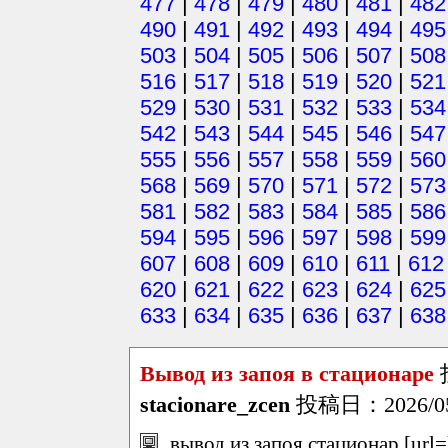
477
|
478
|
479
|
480
|
481
|
482
490
|
491
|
492
|
493
|
494
|
495
503
|
504
|
505
|
506
|
507
|
508
516
|
517
|
518
|
519
|
520
|
521
529
|
530
|
531
|
532
|
533
|
534
542
|
543
|
544
|
545
|
546
|
547
555
|
556
|
557
|
558
|
559
|
560
568
|
569
|
570
|
571
|
572
|
573
581
|
582
|
583
|
584
|
585
|
586
594
|
595
|
596
|
597
|
598
|
599
607
|
608
|
609
|
610
|
611
|
612
620
|
621
|
622
|
623
|
624
|
625
633
|
634
|
635
|
636
|
637
|
638
Вывод из запоя в стационаре
stacionare_zcen
投稿日：2026/05/
вывод из запоя стационар [url=