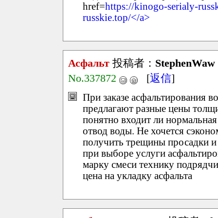
href=
https://kinogo-serialy-russ
russkie.top/</a>
Асфальт
投稿者：
StephenWaw
No.337872
[
返信
]
При заказе асфальтирования в
предлагают разные цены толщин
понятно входит ли нормальная
отвод воды. Не хочется сэконом
получить трещины просадки и 
при выборе услуги асфальтир
марку смеси технику подрядчи
цена на укладку асфальта