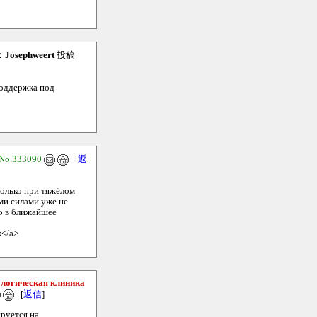
：
Josephweert
投稿
поддержка под
No.333090
[
返
только при тяжёлом
ими силами уже не
о в ближайшее
ж</a>
ологическая клиника
[
返信
]
руется на