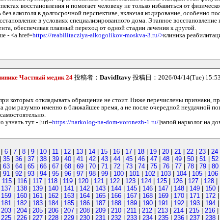
пектах восстановления и помогает человеку не только избавиться от физическо
ь без алкоголя в долгосрочной перспективе, включая кодирование, особенно по
восстановление в условиях специализированного дома. Этапное восстановление
ента, обеспечивая плавный переход от одной стадии лечения к другой.
е - <a href=
https://reabilitacziya-alkogolikov-moskva-3.ru/>
клиника реабилитаци
линике Частный медик 24
投稿者：
DavidItavy
投稿日：2026/04/14(Tue) 15:5
 при которых откладывать обращение не стоит. Ниже перечислены признаки, п
на дом разумно именно в ближайшее время, а не после очередной неудачной п
самостоятельно.
узнать тут - [url=
https://narkolog-na-dom-voronezh-1.ru/
]запой нарколог на до
|
6
|
7
|
8
|
9
|
10
|
11
|
12
|
13
|
14
|
15
|
16
|
17
|
18
|
19
|
20
|
21
|
22
|
23
|
24
|
35
|
36
|
37
|
38
|
39
|
40
|
41
|
42
|
43
|
44
|
45
|
46
|
47
|
48
|
49
|
50
|
51
|
52
|
63
|
64
|
65
|
66
|
67
|
68
|
69
|
70
|
71
|
72
|
73
|
74
|
75
|
76
|
77
|
78
|
79
|
80
|
91
|
92
|
93
|
94
|
95
|
96
|
97
|
98
|
99
|
100
|
101
|
102
|
103
|
104
|
105
|
106
|
115
|
116
|
117
|
118
|
119
|
120
|
121
|
122
|
123
|
124
|
125
|
126
|
127
|
128
|
|
137
|
138
|
139
|
140
|
141
|
142
|
143
|
144
|
145
|
146
|
147
|
148
|
149
|
150
|
159
|
160
|
161
|
162
|
163
|
164
|
165
|
166
|
167
|
168
|
169
|
170
|
171
|
172
|
181
|
182
|
183
|
184
|
185
|
186
|
187
|
188
|
189
|
190
|
191
|
192
|
193
|
194
|
203
|
204
|
205
|
206
|
207
|
208
|
209
|
210
|
211
|
212
|
213
|
214
|
215
|
216
|
225
|
226
|
227
|
228
|
229
|
230
|
231
|
232
|
233
|
234
|
235
|
236
|
237
|
238