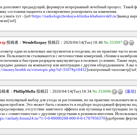
в дополняет предыдущий, формируя непрерывный лечебный процесс. Такой ф
ику состояния пациента и своевременно реагировать на изменения.
узнать тут - [url=
https://narkologicheskaya-klinika-khabarovsk0.ru/
]вывод нар
вске[/url]
етр
投稿者：
Wendellzopay
投稿日：2026/04/14(Tue) 18:40
No.333097
еометр один из ключевых инструментов в геодезии, но на практике часто воз
ием. Пользователи сталкиваются с неточностями измерений, сбоями в калибров
еспечения и быстрым разрядом аккумулятора в полевых условиях. Также нере
ередаче данных на компьютер или интеграции с другим оборудованием. А вы ч
s://money.bestbb.ru/viewtopic.php?id=3107#p10432
]электронный тахеометр[/url
投稿者：
PhillipMolla
投稿日：2026/04/14(Tue) 18:34
No.333096
[
返信
]
ка популярный выбор для ухода за растениями, но на практике пользователи 
рядом проблем. Это может быть сложность в подборе подходящей формулы по
передозировки, отсутствие заметного эффекта или путаница в инструкциях по
сы с совместимостью с другими средствами и режимом внесения. Использовали
tps://airlady.forum24.ru/?1-5-0-00000268-000-0-0-1767956370
]удобрение фертик