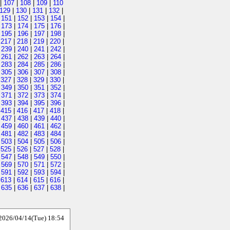
|
107
|
108
|
109
|
110
129
|
130
|
131
|
132
|
|
151
|
152
|
153
|
154
|
|
173
|
174
|
175
|
176
|
|
195
|
196
|
197
|
198
|
|
217
|
218
|
219
|
220
|
|
239
|
240
|
241
|
242
|
|
261
|
262
|
263
|
264
|
|
283
|
284
|
285
|
286
|
|
305
|
306
|
307
|
308
|
|
327
|
328
|
329
|
330
|
|
349
|
350
|
351
|
352
|
|
371
|
372
|
373
|
374
|
|
393
|
394
|
395
|
396
|
|
415
|
416
|
417
|
418
|
|
437
|
438
|
439
|
440
|
|
459
|
460
|
461
|
462
|
|
481
|
482
|
483
|
484
|
|
503
|
504
|
505
|
506
|
|
525
|
526
|
527
|
528
|
|
547
|
548
|
549
|
550
|
|
569
|
570
|
571
|
572
|
|
591
|
592
|
593
|
594
|
|
613
|
614
|
615
|
616
|
|
635
|
636
|
637
|
638
|
6/04/14(Tue) 18:54