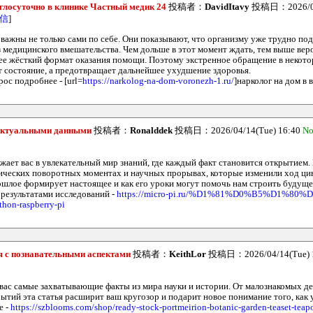
глосуточно в клинике Частный медик 24
投稿者：
DavidItavy
投稿日：2026/04/
信
]
важны не только сами по себе. Они показывают, что организму уже трудно по
з медицинского вмешательства. Чем дольше в этот момент ждать, тем выше вер
ее жёсткий формат оказания помощи. Поэтому экстренное обращение в некото
т состояние, а предотвращает дальнейшее ухудшение здоровья.
ос подробнее - [url=
https://narkolog-na-dom-voronezh-1.ru/
]нарколог на дом в 
 актуальными данными
投稿者：
Ronalddek
投稿日：2026/04/14(Tue) 16:40
No
ужает вас в увлекательный мир знаний, где каждый факт становится открытием
ческих поворотных моментах и научных прорывах, которые изменили ход ци
ошлое формирует настоящее и как его уроки могут помочь нам строить будуще
 результатами исследований -
https://micro-pi.ru/%D1%81%D0%B5%D1%80
hon-raspberry-pi
я с познавательными аспектами
投稿者：
KeithLor
投稿日：2026/04/14(Tue) 
вас самые захватывающие факты из мира науки и истории. От малознакомых де
ытий эта статья расширит ваш кругозор и подарит новое понимание того, как 
е -
https://szblooms.com/shop/ready-stock-portmeirion-botanic-garden-teaset-teap