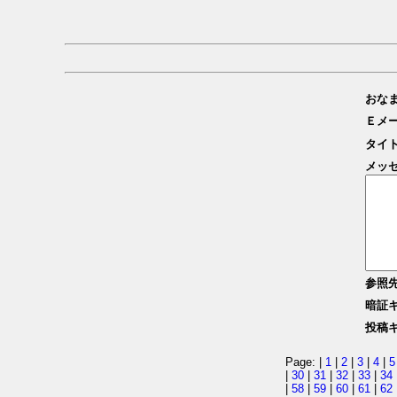
おな
Ｅメ
タイ
メッ
参照
暗証
投稿
Page: |
1
|
2
|
3
|
4
|
5
|
30
|
31
|
32
|
33
|
34
|
58
|
59
|
60
|
61
|
62