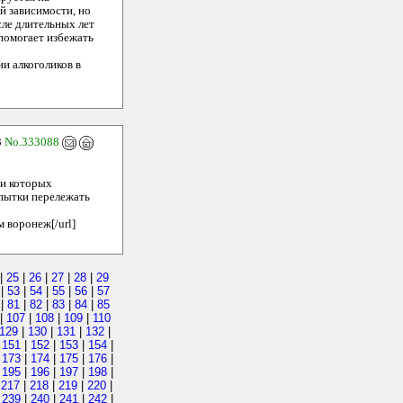
й зависимости, но
сле длительных лет
 помогает избежать
и алкоголиков в
3
No.333088
ри которых
опытки перележать
м воронеж[/url]
|
25
|
26
|
27
|
28
|
29
|
53
|
54
|
55
|
56
|
57
|
81
|
82
|
83
|
84
|
85
|
107
|
108
|
109
|
110
129
|
130
|
131
|
132
|
|
151
|
152
|
153
|
154
|
|
173
|
174
|
175
|
176
|
|
195
|
196
|
197
|
198
|
|
217
|
218
|
219
|
220
|
|
239
|
240
|
241
|
242
|