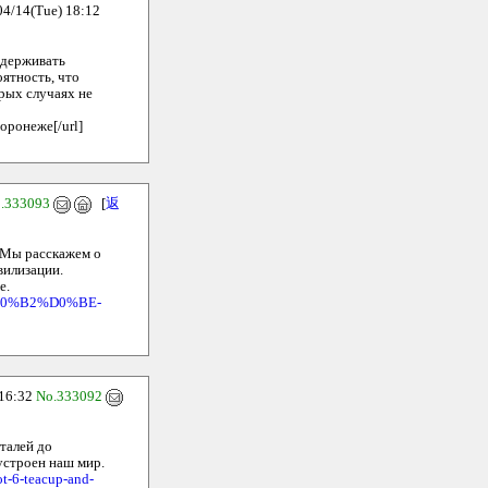
14(Tue) 18:12
ддерживать
оятность, что
рых случаях не
воронеже[/url]
.333093
[
返
. Мы расскажем о
вилизации.
е.
%D0%B2%D0%BE-
16:32
No.333092
талей до
устроен наш мир.
ot-6-teacup-and-