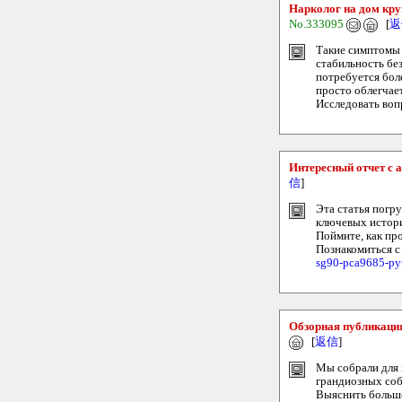
Нарколог на дом кру
No.333095
[
返
Такие симптомы 
стабильность бе
потребуется бол
просто облегчае
Исследовать вопр
Интересный отчет с
信
]
Эта статья погр
ключевых истори
Поймите, как пр
Познакомиться с
sg90-pca9685-pyt
Обзорная публикаци
[
返信
]
Мы собрали для 
грандиозных соб
Выяснить больш