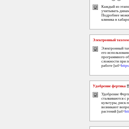
Каждый из этапо
учитывать динам
Подробнее можно 
клиника в хабаро
Электронный тахеом
Электронный тах
его использован
программного об
сложности при п
работе [url=
http
Удобрение фертика
Удобрение Ферти
сталкиваются с 
культуры, риск 
возникают вопро
растений [url=
ht