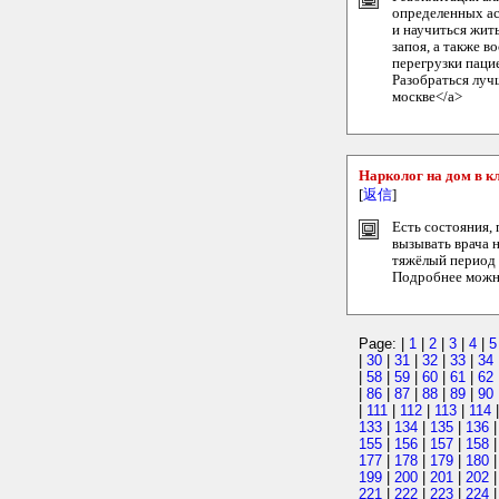
определенных ас
и научиться жит
запоя, а также 
перегрузки паци
Разобраться лучш
москве</a>
Нарколог на дом в к
[
返信
]
Есть состояния,
вызывать врача 
тяжёлый период 
Подробнее можно 
Page: |
1
|
2
|
3
|
4
|
5
|
30
|
31
|
32
|
33
|
34
|
58
|
59
|
60
|
61
|
62
|
86
|
87
|
88
|
89
|
90
|
111
|
112
|
113
|
114
133
|
134
|
135
|
136
155
|
156
|
157
|
158
177
|
178
|
179
|
180
199
|
200
|
201
|
202
221
|
222
|
223
|
224