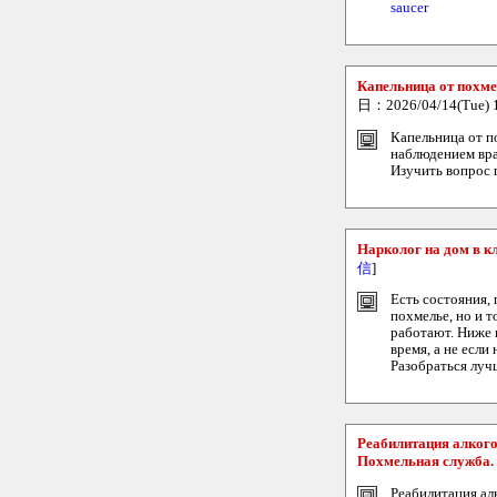
saucer
Капельница от похме
日：2026/04/14(Tue) 
Капельница от п
наблюдением вра
Изучить вопрос 
Нарколог на дом в к
信
]
Есть состояния,
похмелье, но и т
работают. Ниже 
время, а не если 
Разобраться лучш
Реабилитация алкого
Похмельная служба.
Реабилитация ал