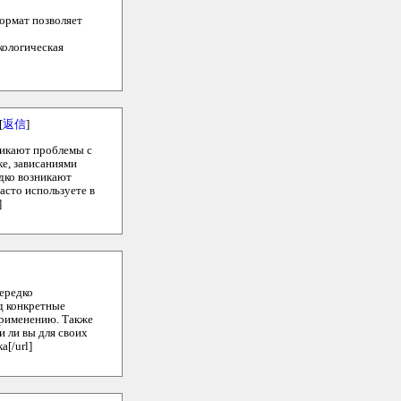
ормат позволяет
кологическая
[
返信
]
никают проблемы с
ке, зависаниями
дко возникают
асто используете в
]
нередко
д конкретные
 применению. Также
 ли вы для своих
а[/url]