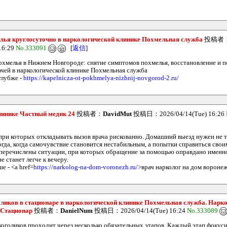
лья круглосуточно в наркологической клинике Похмельная служба
投稿者
16:29
No.333091
[
返信
]
охмелья в Нижнем Новгороде: снятие симптомов похмелья, восстановление и 
чей в наркологической клинике Похмельная служба
глубже -
https://kapelnicza-ot-pokhmelya-nizhnij-novgorod-2.ru/
линике Частный медик 24
投稿者：
DavidMut
投稿日：2026/04/14(Tue) 16:26
 при которых откладывать вызов врача рискованно. Домашний выезд нужен не 
огда, когда самочувствие становится нестабильным, а попытки справиться сво
перечислены ситуации, при которых обращение за помощью оправдано именн
не станет легче к вечеру.
е - <a href=
https://narkolog-na-dom-voronezh.ru/>
врач нарколог на дом вороне
ликов в стационаре в наркологической клинике Похмельная служба. Нарк
 Стационар
投稿者：
DanielNum
投稿日：2026/04/14(Tue) 16:24
No.333089
коголиков проходит через несколько обязательных этапов. Каждый этап фокуси