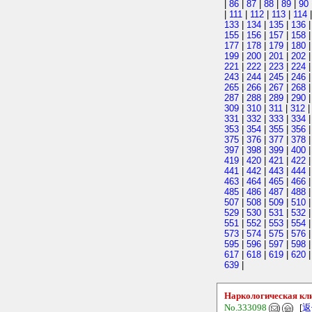
|
86
|
87
|
88
|
89
|
90
|
111
|
112
|
113
|
114
133
|
134
|
135
|
136
155
|
156
|
157
|
158
177
|
178
|
179
|
180
199
|
200
|
201
|
202
221
|
222
|
223
|
224
243
|
244
|
245
|
246
265
|
266
|
267
|
268
287
|
288
|
289
|
290
309
|
310
|
311
|
312
331
|
332
|
333
|
334
353
|
354
|
355
|
356
375
|
376
|
377
|
378
397
|
398
|
399
|
400
419
|
420
|
421
|
422
441
|
442
|
443
|
444
463
|
464
|
465
|
466
485
|
486
|
487
|
488
507
|
508
|
509
|
510
529
|
530
|
531
|
532
551
|
552
|
553
|
554
573
|
574
|
575
|
576
595
|
596
|
597
|
598
617
|
618
|
619
|
620
639
|
Наркологическая кли
No.333098
[
返