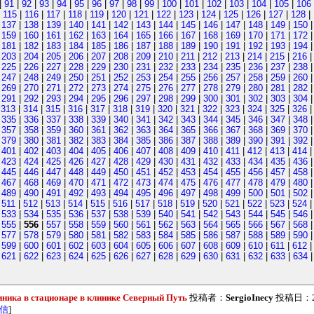
|
91
|
92
|
93
|
94
|
95
|
96
|
97
|
98
|
99
|
100
|
101
|
102
|
103
|
104
|
105
|
106
|
115
|
116
|
117
|
118
|
119
|
120
|
121
|
122
|
123
|
124
|
125
|
126
|
127
|
128
|
|
137
|
138
|
139
|
140
|
141
|
142
|
143
|
144
|
145
|
146
|
147
|
148
|
149
|
150
|
159
|
160
|
161
|
162
|
163
|
164
|
165
|
166
|
167
|
168
|
169
|
170
|
171
|
172
|
181
|
182
|
183
|
184
|
185
|
186
|
187
|
188
|
189
|
190
|
191
|
192
|
193
|
194
|
203
|
204
|
205
|
206
|
207
|
208
|
209
|
210
|
211
|
212
|
213
|
214
|
215
|
216
|
225
|
226
|
227
|
228
|
229
|
230
|
231
|
232
|
233
|
234
|
235
|
236
|
237
|
238
|
247
|
248
|
249
|
250
|
251
|
252
|
253
|
254
|
255
|
256
|
257
|
258
|
259
|
260
|
269
|
270
|
271
|
272
|
273
|
274
|
275
|
276
|
277
|
278
|
279
|
280
|
281
|
282
|
291
|
292
|
293
|
294
|
295
|
296
|
297
|
298
|
299
|
300
|
301
|
302
|
303
|
304
|
313
|
314
|
315
|
316
|
317
|
318
|
319
|
320
|
321
|
322
|
323
|
324
|
325
|
326
|
335
|
336
|
337
|
338
|
339
|
340
|
341
|
342
|
343
|
344
|
345
|
346
|
347
|
348
|
357
|
358
|
359
|
360
|
361
|
362
|
363
|
364
|
365
|
366
|
367
|
368
|
369
|
370
|
379
|
380
|
381
|
382
|
383
|
384
|
385
|
386
|
387
|
388
|
389
|
390
|
391
|
392
|
401
|
402
|
403
|
404
|
405
|
406
|
407
|
408
|
409
|
410
|
411
|
412
|
413
|
414
|
423
|
424
|
425
|
426
|
427
|
428
|
429
|
430
|
431
|
432
|
433
|
434
|
435
|
436
|
445
|
446
|
447
|
448
|
449
|
450
|
451
|
452
|
453
|
454
|
455
|
456
|
457
|
458
|
467
|
468
|
469
|
470
|
471
|
472
|
473
|
474
|
475
|
476
|
477
|
478
|
479
|
480
|
489
|
490
|
491
|
492
|
493
|
494
|
495
|
496
|
497
|
498
|
499
|
500
|
501
|
502
|
511
|
512
|
513
|
514
|
515
|
516
|
517
|
518
|
519
|
520
|
521
|
522
|
523
|
524
|
533
|
534
|
535
|
536
|
537
|
538
|
539
|
540
|
541
|
542
|
543
|
544
|
545
|
546
|
555
|
556
|
557
|
558
|
559
|
560
|
561
|
562
|
563
|
564
|
565
|
566
|
567
|
568
|
577
|
578
|
579
|
580
|
581
|
582
|
583
|
584
|
585
|
586
|
587
|
588
|
589
|
590
|
599
|
600
|
601
|
602
|
603
|
604
|
605
|
606
|
607
|
608
|
609
|
610
|
611
|
612
|
621
|
622
|
623
|
624
|
625
|
626
|
627
|
628
|
629
|
630
|
631
|
632
|
633
|
634
ника в стационаре в клинике Северный Путь
投稿者：
SergioInecy
投稿日：202
信
]