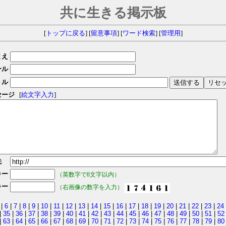
共に生きる掲示板
[
トップに戻る
] [
留意事項
] [
ワード検索
] [
管理用
]
まえ
ール
トル
セージ
[
絵文字入力
]
先
キー
（英数字で8文字以内）
キー
（右画像の数字を入力）
|
6
|
7
|
8
|
9
|
10
|
11
|
12
|
13
|
14
|
15
|
16
|
17
|
18
|
19
|
20
|
21
|
22
|
23
|
24
|
35
|
36
|
37
|
38
|
39
|
40
|
41
|
42
|
43
|
44
|
45
|
46
|
47
|
48
|
49
|
50
|
51
|
52
|
63
|
64
|
65
|
66
|
67
|
68
|
69
|
70
|
71
|
72
|
73
|
74
|
75
|
76
|
77
|
78
|
79
|
80