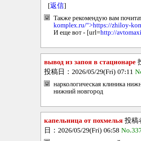
[
返信
]
Также рекомендую вам почитать
komplex.ru/">https://zhiloy-ko
И еще вот - [url=
http://avtomax
вывод из запоя в стационаре
投稿日：2026/05/29(Fri) 07:11
N
наркологическая клиника нижн
нижний новгород
капельница от похмелья
投稿
日：2026/05/29(Fri) 06:58
No.33