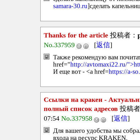
samara-30.ru
]сделать капельниц
Thanks for the article
投稿者：
No.337959
[
返信
]
Также рекомендую вам почитать
href="
http://avtomaxi22.ru/">ht
И еще вот - <a href=
https://a-so
Ссылки на кракен - Актуальн
полный список адресов
投稿者
07:54
No.337958
[
返信
]
Для вашего удобства мы собр
входа на ресурс KRAKEN.