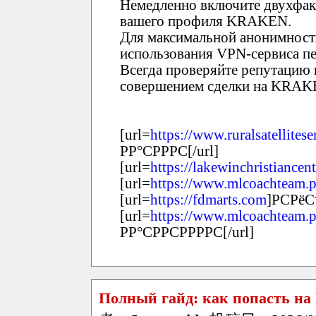
Немедленно включите двухфак
вашего профиля KRAKEN.
Для максимальной анонимност
использования VPN-сервиса пе
Всегда проверяйте репутацию 
совершением сделки на KRAK
[url=
https://www.ruralsatellites
РР°СРРРС[/url]
[url=
https://lakewinchristiancent
[url=
https://www.mlcoachteam.p
[url=
https://fdmarts.com
]РСРёС
[url=
https://www.mlcoachteam.p
РР°СРРСРРРРС[/url]
Полный гайд: как попасть на