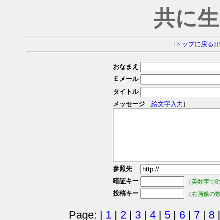
共に生
[
トップに戻る
] [
おなまえ
Ｅメール
タイトル
メッセージ
[
絵文字入力
]
参照先
暗証キー
（英数字で8
投稿キー
（右画像の
Page: |
1
|
2
|
3
|
4
|
5
|
6
|
7
|
8