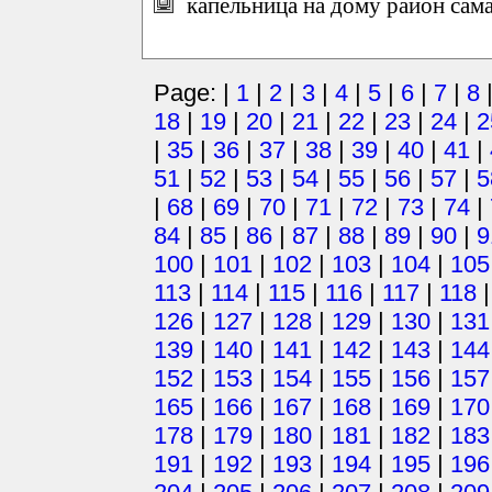
капельница на дому район сам
Page: |
1
|
2
|
3
|
4
|
5
|
6
|
7
|
8
18
|
19
|
20
|
21
|
22
|
23
|
24
|
2
|
35
|
36
|
37
|
38
|
39
|
40
|
41
|
51
|
52
|
53
|
54
|
55
|
56
|
57
|
5
|
68
|
69
|
70
|
71
|
72
|
73
|
74
|
84
|
85
|
86
|
87
|
88
|
89
|
90
|
9
100
|
101
|
102
|
103
|
104
|
105
113
|
114
|
115
|
116
|
117
|
118
126
|
127
|
128
|
129
|
130
|
131
139
|
140
|
141
|
142
|
143
|
144
152
|
153
|
154
|
155
|
156
|
157
165
|
166
|
167
|
168
|
169
|
170
178
|
179
|
180
|
181
|
182
|
183
191
|
192
|
193
|
194
|
195
|
196