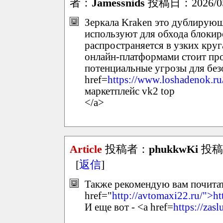
者：
Jamessnids
投稿日：2026/05/2
Зеркала Kraken это дублирующ
используют для обхода блоки
распространяется в узких кру
онлайн-платформами стоит про
потенциальные угрозы для без
href=
https://www.loshadenok.r
маркетплейс vk2 top
</a>
Article
投稿者：
phukkwKi
投稿日：
[
返信
]
Также рекомендую вам почитать
href="
http://avtomaxi22.ru/">ht
И еще вот - <a href=
https://zas