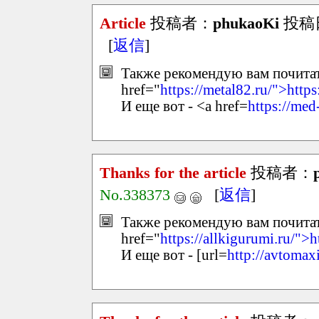
Article
投稿者：
phukaoKi
投稿日：
[
返信
]
Также рекомендую вам почитать
href="
https://metal82.ru/">https
И еще вот - <a href=
https://med
Thanks for the article
投稿者：
No.338373
[
返信
]
Также рекомендую вам почитать
href="
https://allkigurumi.ru/">h
И еще вот - [url=
http://avtomax