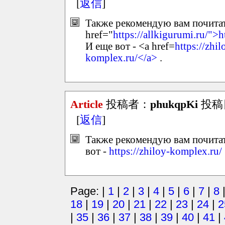
[
返信
]
Также рекомендую вам почитать
href="
https://allkigurumi.ru/">h
И еще вот - <a href=
https://zhi
komplex.ru/</a>
.
Article
投稿者：
phukqpKi
投稿日：
[
返信
]
Также рекомендую вам почитат
вот -
https://zhiloy-komplex.ru/
Page: |
1
|
2
|
3
|
4
|
5
|
6
|
7
|
8
18
|
19
|
20
|
21
|
22
|
23
|
24
|
2
|
35
|
36
|
37
|
38
|
39
|
40
|
41
|