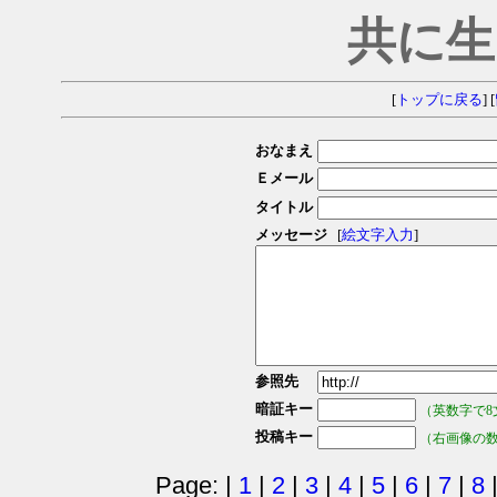
共に生
[
トップに戻る
] [
おなまえ
Ｅメール
タイトル
メッセージ
[
絵文字入力
]
参照先
暗証キー
（英数字で8
投稿キー
（右画像の
Page: |
1
|
2
|
3
|
4
|
5
|
6
|
7
|
8