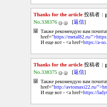
Thanks for the article
投稿者：
No.338376
[
返信
]
Также рекомендую вам почитать
href="
https://metal82.ru/">https
И еще вот - <a href=
https://a-so
Thanks for the article
投稿者：
No.338375
[
返信
]
Также рекомендую вам почитать
href="
http://avtomaxi22.ru/">ht
И еще вот - <a href=
https://lady