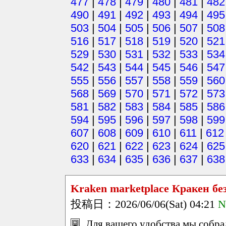
477
|
478
|
479
|
480
|
481
|
482
490
|
491
|
492
|
493
|
494
|
495
503
|
504
|
505
|
506
|
507
|
508
516
|
517
|
518
|
519
|
520
|
521
529
|
530
|
531
|
532
|
533
|
534
542
|
543
|
544
|
545
|
546
|
547
555
|
556
|
557
|
558
|
559
|
560
568
|
569
|
570
|
571
|
572
|
573
581
|
582
|
583
|
584
|
585
|
586
594
|
595
|
596
|
597
|
598
|
599
607
|
608
|
609
|
610
|
611
|
612
620
|
621
|
622
|
623
|
624
|
625
633
|
634
|
635
|
636
|
637
|
638
Kraken marketplace Кракен бе
投稿日：2026/06/06(Sat) 04:21
N
Для вашего удобства мы собр