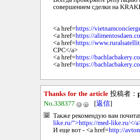
совершением сделки на KRAK
<a href=
https://vietnamconcierg
<a href=
https://alimentosdaen.c
<a href=
https://www.ruralsatelli
СРС</a>
<a href=
https://bachlacbakery.
<a href=
https://bachlacbakery.
Thanks for the article
投稿者：
No.338377
[
返信
]
Также рекомендую вам почитать
like.ru/">https://med-like.ru/</a
И еще вот - <a href=
http://avto