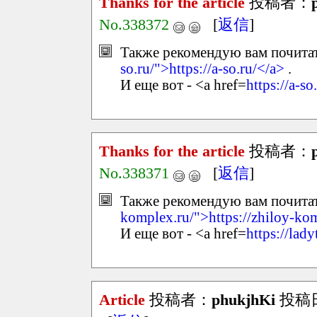
Thanks for the article
投稿者：
No.338372
[
返信
]
Также рекомендую вам почитать
so.ru/">https://a-so.ru/</a>
.
И еще вот - <a href=
https://a-so
Thanks for the article
投稿者：
No.338371
[
返信
]
Также рекомендую вам почитать
komplex.ru/">https://zhiloy-ko
И еще вот - <a href=
https://lady
Article
投稿者：
phukjhKi
投稿日：