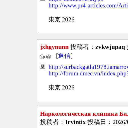
http://www.pr4-articles.com/Art
東京 2026
jxhgynunn
投稿者：
zvkwjupaq
[
返信
]
http://surbackgatla1978.iamarro
http://forum.dmec.vn/index.ph
東京 2026
Наркологическая клиника Ба
投稿者：
Irvintix
投稿日：2026/04/