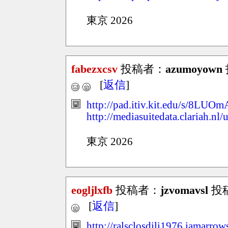
東京 2026
fabezxcsv
投稿者：
azumoyown
[
返信
]
http://pad.itiv.kit.edu/s/8LUO
http://mediasuitedata.clariah.nl
東京 2026
eogljlxfb
投稿者：
jzvomavsl
投稿日
[
返信
]
http://ralsclosdili1976.iamarrow