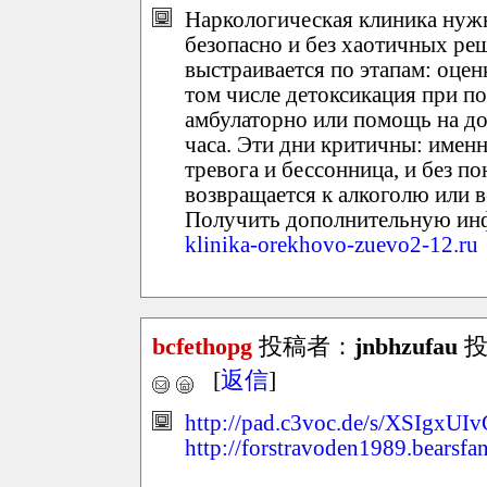
Наркологическая клиника нужн
безопасно и без хаотичных ре
выстраивается по этапам: оцен
том числе детоксикация при по
амбулаторно или помощь на до
часа. Эти дни критичны: именн
тревога и бессонница, и без п
возвращается к алкоголю или 
Получить дополнительную и
klinika-orekhovo-zuevo2-12.ru
bcfethopg
投稿者：
jnbhzufau
投稿
[
返信
]
http://pad.c3voc.de/s/XSIgxUI
http://forstravoden1989.bearsfa