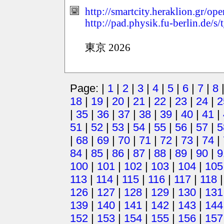
http://smartcity.heraklion.gr/op
http://pad.physik.fu-berlin.de/
東京 2026
Page: |
1
|
2
|
3
|
4
|
5
|
6
|
7
|
8
18
|
19
|
20
|
21
|
22
|
23
|
24
|
2
|
35
|
36
|
37
|
38
|
39
|
40
|
41
|
51
|
52
|
53
|
54
|
55
|
56
|
57
|
5
|
68
|
69
|
70
|
71
|
72
|
73
|
74
|
84
|
85
|
86
|
87
|
88
|
89
|
90
|
9
100
|
101
|
102
|
103
|
104
|
105
113
|
114
|
115
|
116
|
117
|
118
126
|
127
|
128
|
129
|
130
|
131
139
|
140
|
141
|
142
|
143
|
144
152
|
153
|
154
|
155
|
156
|
157