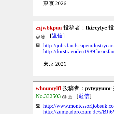
東京 2026
zzjwbkpuu
投稿者：
fkircylyc
投稿
[
返信
]
http://jobs.landscapeindustrycar
http://forstravoden1989.bearsfa
東京 2026
whnumylfl
投稿者：
pvtgpyumr
No.332503
[
返信
]
http://www.montessorijobsuk.co
http://zumpadpro.zum.de/s/BJj