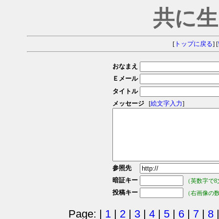
共に生
[
トップに戻る
] [
おなまえ
Ｅメール
タイトル
メッセージ
[
絵文字入力
]
参照先
暗証キー
（英数字で8
投稿キー
（右画像の
Page: |
1
|
2
|
3
|
4
|
5
|
6
|
7
|
8