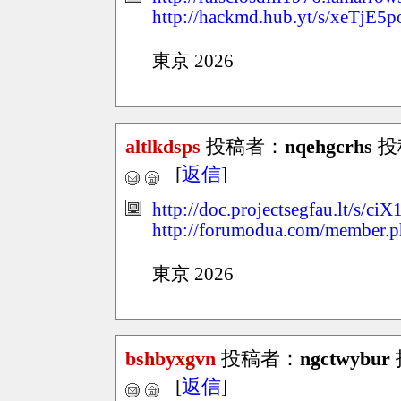
http://hackmd.hub.yt/s/xeTjE5
東京 2026
altlkdsps
投稿者：
nqehgcrhs
投稿
[
返信
]
http://doc.projectsegfau.lt/s/c
http://forumodua.com/member.
東京 2026
bshbyxgvn
投稿者：
ngctwybur
[
返信
]