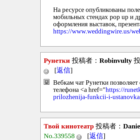
На ресурсе опубликованы полез
мобильных стендах pop up и 
оформления выставок, презент
https://www.weddingwire.us/we
Рунетки
投稿者：
Robinvulty
投稿
[
返信
]
Вебкам чат Рунетки позволяет
телефона <a href="
https://rune
prilozhenija-funkcii-i-ustanovk
Твой кинотеатр
投稿者：
Dani
No.339558
[
返信
]