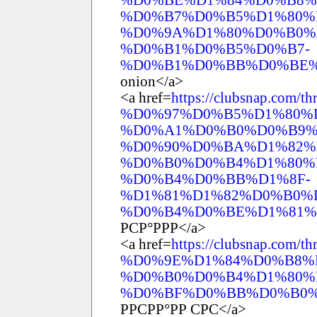
%D0%B7%D0%B5%D1%80%
%D0%9A%D1%80%D0%B0%
%D0%B1%D0%B5%D0%B7-
%D0%B1%D0%BB%D0%BE%
onion</a>
<a href=
https://clubsnap.com/th
%D0%97%D0%B5%D1%80%
%D0%A1%D0%B0%D0%B9%
%D0%90%D0%BA%D1%82%
%D0%B0%D0%B4%D1%80%
%D0%B4%D0%BB%D1%8F-
%D1%81%D1%82%D0%B0%
%D0%B4%D0%BE%D1%81%D
РСР°РРР</a>
<a href=
https://clubsnap.com/th
%D0%9E%D1%84%D0%B8%
%D0%B0%D0%B4%D1%80%
%D0%BF%D0%BB%D0%B0%D
РРСРР°РР СРС</a>