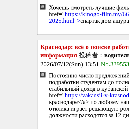
Хочешь смотреть лучшие филь
href="
https://kinogo-film.my/6
2025.html">
спартак дом ашура
Краснодар: всё о поиске рабо
информация
投稿者：
водител
2026/07/12(Sun) 13:51
No.33955
Постоянно число предложений 
подработки студентам до полн
стабильный доход в кубанской
href="
https://vakansii-v-krasnod
краснодаре</a> по любому на
отклика играет решающую рол
должности расходятся за 12 дн