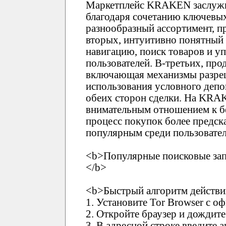
Маркетплейс KRAKEN заслужи
благодаря сочетанию ключевых
разнообразный ассортимент, п
вторых, интуитивно понятны
навигацию, поиск товаров и у
пользователей. В-третьих, про
включающая механизмы разреш
использования условного депо
обеих сторон сделки. На KRA
внимательным отношением к бе
процесс покупок более предск
популярным среди пользовател
<b>Популярные поисковые зап
</b>
<b>Быстрый алгоритм действи
1. Установите Tor Browser с о
2. Откройте браузер и дождите
3. В адресной строке введите