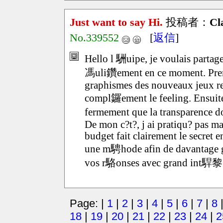
Just want to say Hi.
投稿者：
Cl
No.339552
[
返信
]
Hello l 駲uipe, je voulais partage
馮uli鑽ement en ce moment. Prem
graphismes des nouveaux jeux re
compl鑼ement le feeling. Ensuite, 
fermement que la transparence doi
De mon c?t?, j ai pratiqu? pas ma
budget fait clairement le secret 
une m騁hode afin de davantage g駻e
vos r駱onses avec grand int駻黎
Page: |
1
|
2
|
3
|
4
|
5
|
6
|
7
|
8
18
|
19
|
20
|
21
|
22
|
23
|
24
|
2