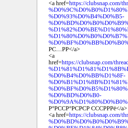
<a href=
https://clubsnap.com/th
%D0%9C%D0%B0%D1%80%
%D0%93%D0%B4%D0%B5-
%D0%BD%D0%B0%D0%B9%
%D1%82%D0%BE%D1%80%
%D1%80%D0%B0%D0%B7%
%D0%BF%D0%BB%D0%B0%D
РС…РР</a>
<a
href=
https://clubsnap.co
%D1%81%D1%81%D1%8B%
%D0%B4%D0%BB%D1%8F-
%D0%B1%D1%8B%D1%81%
%D0%BF%D0%B5%D1%80%
%D0%BD%D0%B0-
%D0%9A%D1%80%D0%B0%D
Р°РССР°РСРСР СССРРРё</a>
<a href=
https://clubsnap.co
%D0%BD%D0%B0%D0%B9%
%D0%BE%D1%84%D0%B8%