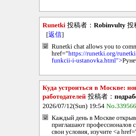
Runetki
投稿者：
Robinvulty
投稿
[
返信
]
Runetki chat allows you to com
href="
https://runetki.org/runet
funkcii-i-ustanovka.html">
Руне
Куда устроиться в Москве: н
работодателей
投稿者：
подраб
2026/07/12(Sun) 19:54
No.33956
Каждый день в Москве открыв
приглашают профессионалов с
свои условия, изучите <a href=