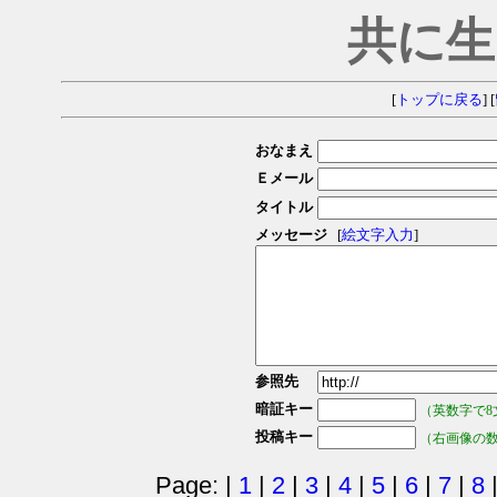
共に生
[
トップに戻る
] [
おなまえ
Ｅメール
タイトル
メッセージ
[
絵文字入力
]
参照先
暗証キー
（英数字で8
投稿キー
（右画像の
Page: |
1
|
2
|
3
|
4
|
5
|
6
|
7
|
8