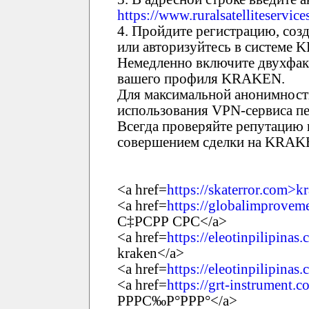
https://www.ruralsatelliteservic
4. Пройдите регистрацию, соз
или авторизуйтесь в системе
Немедленно включите двухфак
вашего профиля KRAKEN.
Для максимальной анонимност
использования VPN-сервиса пе
Всегда проверяйте репутацию 
совершением сделки на KRAK
<a href=
https://skaterror.com>k
<a href=
https://globalimproveme
С‡РСРР СРС</a>
<a href=
https://eleotinpilipinas
kraken</a>
<a href=
https://eleotinpilipinas
<a href=
https://grt-instrument.
РРРС‰Р°РРР°</a>