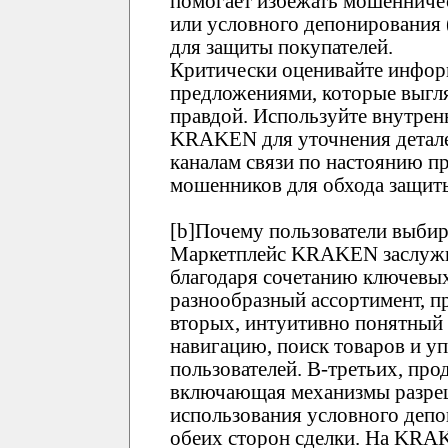
помогает избежать мошенничес
или условного депонирования
для защиты покупателей.
Критически оценивайте инфор
предложениями, которые выгл
правдой. Используйте внутре
KRAKEN для уточнения детале
каналам связи по настоянию пр
мошенников для обхода защи
[b]Почему пользователи выби
Маркетплейс KRAKEN заслужи
благодаря сочетанию ключевых
разнообразный ассортимент, п
вторых, интуитивно понятны
навигацию, поиск товаров и у
пользователей. В-третьих, про
включающая механизмы разреш
использования условного депо
обеих сторон сделки. На KRA