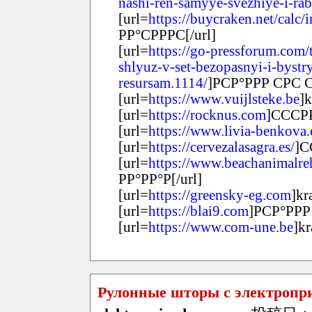
nashi-ren-samyye-svezhiye-i-rab
[url=
https://buycraken.net/calc/
РР°СРРРС[/url]
[url=
https://go-pressforum.com/
shlyuz-v-set-bezopasnyi-i-byst
resursam.1114/
]РСР°РРР СРС С
[url=
https://www.vuijlsteke.be
]k
[url=
https://rocknus.com
]СССРР
[url=
https://www.livia-benkova.
[url=
https://cervezalasagra.es/
]С
[url=
https://www.beachanimalre
РР°РР°Р[/url]
[url=
https://greensky-eg.com
]kr
[url=
https://blai9.com
]РСР°РРР
[url=
https://www.com-une.be
]kr
Рулонные шторы с электропр