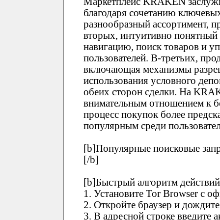
Маркетплейс KRAKEN заслужи
благодаря сочетанию ключевых
разнообразный ассортимент, п
вторых, интуитивно понятны
навигацию, поиск товаров и у
пользователей. В-третьих, про
включающая механизмы разреш
использования условного депо
обеих сторон сделки. На KRA
внимательным отношением к бе
процесс покупок более предск
популярным среди пользовател
[b]Популярные поисковые зап
[/b]
[b]Быстрый алгоритм действий
1. Установите Tor Browser с о
2. Откройте браузер и дождите
3. В адресной строке введит