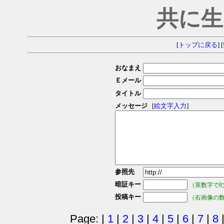
共に生
[
トップに戻る
] [
おなまえ
Ｅメール
タイトル
メッセージ
[
絵文字入力
]
参照先
暗証キー
（英数字で8
投稿キー
（右画像の
Page: |
1
|
2
|
3
|
4
|
5
|
6
|
7
|
8