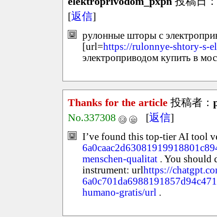
elektroprivodom_pxpn
投稿日：202
[
返信
]
рулонные шторы с электропри
[url=
https://rulonnye-shtory-s-
электроприводом купить в моск
Thanks for the article
投稿者：
No.337308
[
返信
]
I’ve found this top-tier AI tool 
6a0caac2d63081919918801c8942a6
menschen-qualitat
. You should d
instrument: url
https://chatgpt.c
6a0c701da6988191857d94c47110
humano-gratis/url
.