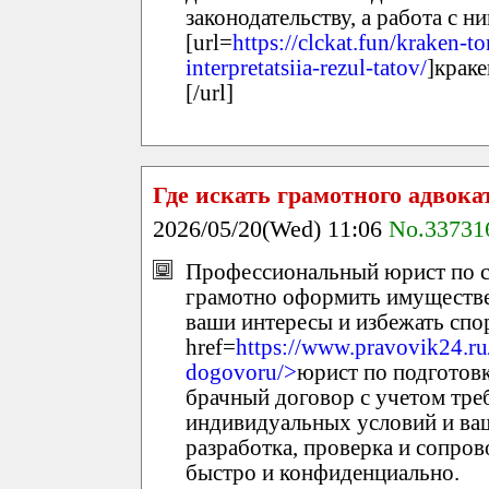
законодательству, а работа с н
[url=
https://clckat.fun/kraken-to
interpretatsiia-rezul-tatov/
]краке
[/url]
Где искать грамотного адвока
2026/05/20(Wed) 11:06
No.33731
Профессиональный юрист по с
грамотно оформить имуществе
ваши интересы и избежать спо
href=
https://www.pravovik24.ru
dogovoru/>
юрист по подготовк
брачный договор с учетом треб
индивидуальных условий и ва
разработка, проверка и сопро
быстро и конфиденциально.