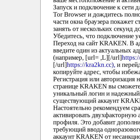
Запуск и подключение к сети 
Tor Browser и дождитесь полно
части окна браузера покажет с
занять от нескольких секунд 
Убедитесь, что подключение у
Переход на сайт KRAKEN. В ад
введите один из актуальных 
(например, [url= ,L][/url]
https:/
[/url]
https://kra2kn.cc),
и перейд
копируйте адрес, чтобы избеж
Регистрация или авторизация
странице KRAKEN вы сможете 
уникальный логин и надежный,
существующий аккаунт KRAKEN
Настоятельно рекомендуем ср
активировать двухфакторную 
профиля. Это добавит дополни
требующий ввода одноразового
аккаунт KRAKEN от несанкцио