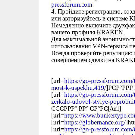
pressforum.com
4. Пройдите регистрацию, соз
или авторизуйтесь в системе
Немедленно включите двухфак
вашего профиля KRAKEN.
Для максимальной анонимност
использования VPN-сервиса пе
Всегда проверяйте репутацию 
совершением сделки на KRAK
[url=
https://go-pressforum.com/
most-k-uspekhu.419/
]РСР°РРР 
[url=
https://go-pressforum.com/
zerkalo-udovol-stviye-poprobuit
СССРРР° РР° СР°РС[/url]
[url=
https://www.bunkertype.co
[url=
https://globernance.org/
]ht
[url=
https://go-pressforum.com/