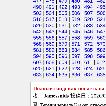
477
|
478
|
479
|
480
|
481
|
482
490
|
491
|
492
|
493
|
494
|
495
503
|
504
|
505
|
506
|
507
|
508
516
|
517
|
518
|
519
|
520
|
521
529
|
530
|
531
|
532
|
533
|
534
542
|
543
|
544
|
545
|
546
|
547
555
|
556
|
557
|
558
|
559
|
560
568
|
569
|
570
|
571
|
572
|
573
581
|
582
|
583
|
584
|
585
|
586
594
|
595
|
596
|
597
|
598
|
599
607
|
608
|
609
|
610
|
611
|
612
620
|
621
|
622
|
623
|
624
|
625
633
|
634
|
635
|
636
|
637
|
638
Полный гайд: как попасть на
者：
Jamessnids
投稿日：2026/05/
Термин зеркала Kraken относи