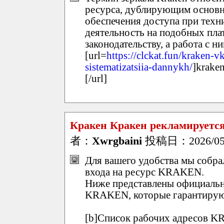
ресурса, дублирующим основно
обеспечения доступа при техн
деятельность на подобных пл
законодательству, а работа с н
[url=
https://clckat.fun/kraken-
sistematizatsiia-dannykh/
]krake
[/url]
Кракен Кракен рекламируется
者：
Xwrgbaini
投稿日：2026/05/2
Для вашего удобства мы собр
входа на ресурс KRAKEN.
Ниже представлены официальн
KRAKEN, которые гарантирую
[b]Список рабочих адресов KR