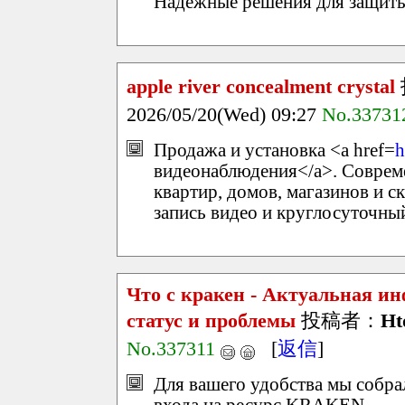
Надёжные решения для защиты
apple river concealment crystal
2026/05/20(Wed) 09:27
No.33731
Продажа и установка <a href=
h
видеонаблюдения</a>. Соврем
квартир, домов, магазинов и с
запись видео и круглосуточный
Что с кракен - Актуальная ин
статус и проблемы
投稿者：
Ht
No.337311
[
返信
]
Для вашего удобства мы собр
входа на ресурс KRAKEN.