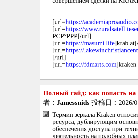
совершением сделки на KRAK
[url=
https://academiaproaudio.
[url=
https://www.ruralsatellites
РСР°РРР[/url]
[url=
https://masumi.life
]krab at[
[url=
https://lakewinchristiancent
[/url]
[url=
https://fdmarts.com
]kraken 
Полный гайд: как попасть на
者：
Jamessnids
投稿日：2026/05/
Термин зеркала Kraken относи
ресурса, дублирующим основно
обеспечения доступа при техн
деятельность на подобных пл