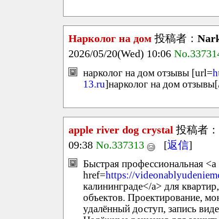
Нарколог на дом
投稿者：
Nark
2026/05/20(Wed) 10:06
No.33731
нарколог на дом отзывы [url=
h
13.ru
]нарколог на дом отзывы[/
apple river dog crystal
投稿者：
09:38
No.337313
[
返信
]
Быстрая профессиональная <a
href=
https://videonablyudeniem
калининграде</a> для квартир
объектов. Проектирование, мон
удалённый доступ, запись виде