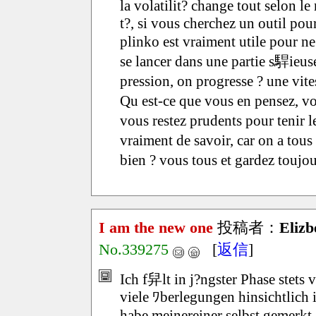
la volatilit? change tout selon 
t?, si vous cherchez un outil pou
plinko est vraiment utile pour 
se lancer dans une partie s駻ieus
pression, on progresse ? une vite
Qu est-ce que vous en pensez, v
vous restez prudents pour tenir 
vraiment de savoir, car on a to
bien ? vous tous et gardez toujou
I am the new one
投稿者：
Elizb
No.339275
[
返信
]
Ich f舁lt in j?ngster Phase stets v
viele ﾜberlegungen hinsichtlich 
habe meinereiner selbst gemerkt