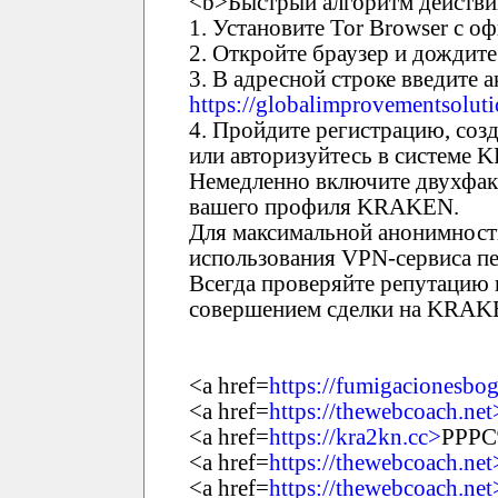
<b>Быстрый алгоритм действи
1. Установите Tor Browser с о
2. Откройте браузер и дождите
3. В адресной строке введите
https://globalimprovementsoluti
4. Пройдите регистрацию, соз
или авторизуйтесь в системе
Немедленно включите двухфак
вашего профиля KRAKEN.
Для максимальной анонимност
использования VPN-сервиса пе
Всегда проверяйте репутацию 
совершением сделки на KRAK
<a href=
https://fumigacionesbo
<a href=
https://thewebcoach.net
<a href=
https://kra2kn.cc>
РРРС
<a href=
https://thewebcoach.net
<a href=
https://thewebcoach.ne