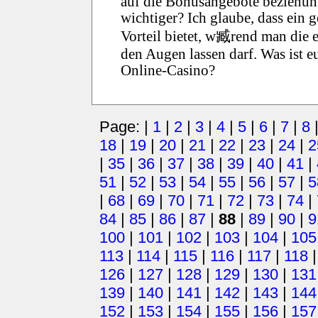
auf die Bonusangebote beziehungs
wichtiger? Ich glaube, dass ein
Vorteil bietet, w臧rend man die 
den Augen lassen darf. Was ist e
Online-Casino?
Page: |
1
|
2
|
3
|
4
|
5
|
6
|
7
|
8
18
|
19
|
20
|
21
|
22
|
23
|
24
|
2
|
35
|
36
|
37
|
38
|
39
|
40
|
41
|
51
|
52
|
53
|
54
|
55
|
56
|
57
|
5
|
68
|
69
|
70
|
71
|
72
|
73
|
74
|
84
|
85
|
86
|
87
|
88
|
89
|
90
|
9
100
|
101
|
102
|
103
|
104
|
105
113
|
114
|
115
|
116
|
117
|
118
126
|
127
|
128
|
129
|
130
|
131
139
|
140
|
141
|
142
|
143
|
144
152
|
153
|
154
|
155
|
156
|
157