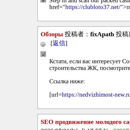
Step in and scan our packed casi
href="
https://clubloto37.net/">
п
Обзоры
投稿者：
fixApath
投稿日：
[
返信
]
Кстати, если вас интересует С
строительства ЖК, посмотрите
Ссылка ниже:
[url=
https://nedvizhimost-new.r
SEO продвижение молодого са