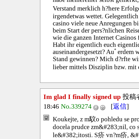
Verstand merklich h?here Erfolg
irgendetwas wettet. Gelegentlich 
casino viele neue Anregungen bi
beim Start der pers?nlichen Reise
wie die ganzen Internet Casinos 
Habt ihr eigentlich euch eigentl
auseinandergesetzt? Auﾟerdem we
Stand gewinnen? Mich d?rfte wirk
lieber mittels Disziplin bzw. mi
Im glad I finally signed up
投稿
18:46
No.339274
[
返信
]
Koukejte, z m馼o pohledu se pr
docela prudce zm&#283;nil, co 
le&#382;itosti. S疥 vn?m疥, &#