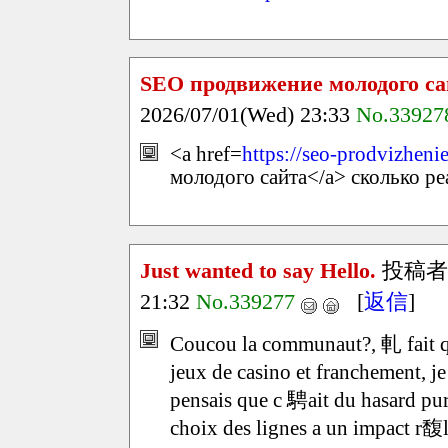
SEO продвижение молодого са
2026/07/01(Wed) 23:33
No.33927
<a href=
https://seo-prodvizhen
молодого сайта</a> сколько р
Just wanted to say Hello.
投稿者
21:32
No.339277
[
返信
]
Coucou la communaut?, 軋 fait q
jeux de casino et franchement, j
pensais que c 騁ait du hasard pur,
choix des lignes a un impact r馥l