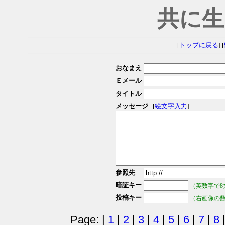
共に生
[
トップに戻る
] [
おなまえ
Ｅメール
タイトル
メッセージ
[
絵文字入力
]
参照先
暗証キー
（英数字で8
投稿キー
（右画像の
Page: |
1
|
2
|
3
|
4
|
5
|
6
|
7
|
8