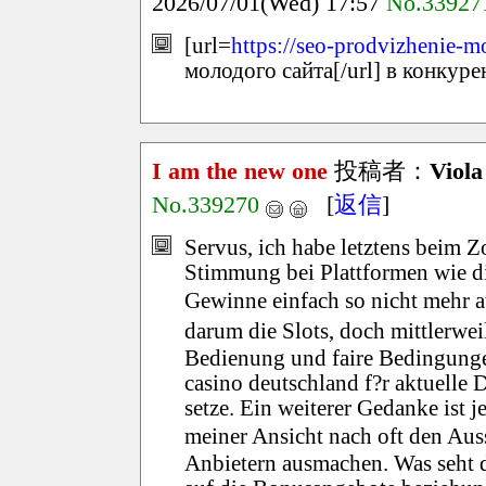
2026/07/01(Wed) 17:57
No.33927
[url=
https://seo-prodvizhenie-m
молодого сайта[/url] в конкур
I am the new one
投稿者：
Viola
No.339270
[
返信
]
Servus, ich habe letztens beim Z
Stimmung bei Plattformen wie die
Gewinne einfach so nicht mehr 
darum die Slots, doch mittlerwei
Bedienung und faire Bedingunge
casino deutschland f?r aktuelle 
setze. Ein weiterer Gedanke ist 
meiner Ansicht nach oft den Au
Anbietern ausmachen. Was seht d