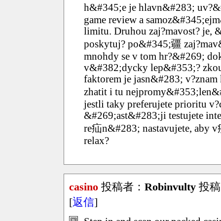
h&#345;e je hlavn&#283; uv?&
game review a samoz&#345;ejm
limitu. Druhou zaj?mavost? je,
poskytuj? po&#345;疆 zaj?mav&
mnohdy se v tom hr?&#269; dok?
v&#382;dycky lep&#353;? zkou
faktorem je jasn&#283; v?znam
zhatit i tu nejpromy&#353;len
jestli taky preferujete prioritu
&#269;ast&#283;ji testujete inte
re疝n&#283; nastavujete, aby v疥
relax?
casino
投稿者：
Robinvulty
投稿日：
[
返信
]