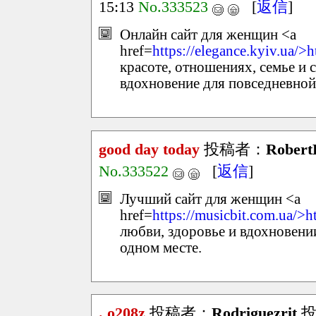
15:13
No.333523
[
返信
]
Онлайн сайт для женщин <a
href=
https://elegance.kyiv.ua/>h
красоте, отношениях, семье и 
вдохновение для повседневной
good day today
投稿者：
Robert
No.333522
[
返信
]
Лучший сайт для женщин <a
href=
https://musicbit.com.ua/>h
любви, здоровье и вдохновении
одном месте.
. o208z
投稿者：
Rodriguezrit
投稿