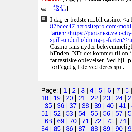
[
返信
]
I dag er bedste mobil casino, <a 
87bdec47.herositepro.com/mobil
farten/>https://partsnest.veloci
spill-underholdning-p-farten/</
Casino fans nyder bekvemmeligh
hГnden. NГr det kommer til onlin
fantastiske oplevelser. Ved hjГl
forГёget glГde ved deres spil.
Page: |
1
|
2
|
3
|
4
|
5
|
6
|
7
|
8
18
|
19
|
20
|
21
|
22
|
23
|
24
|
2
|
35
|
36
|
37
|
38
|
39
|
40
|
41
|
51
|
52
|
53
|
54
|
55
|
56
|
57
|
5
|
68
|
69
|
70
|
71
|
72
|
73
|
74
|
84
|
85
|
86
|
87
|
88
|
89
|
90
|
9