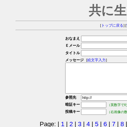
共に生
[
トップに戻る
] [
おなまえ
Ｅメール
タイトル
メッセージ
[
絵文字入力
]
参照先
暗証キー
（英数字で8
投稿キー
（右画像の
Page: |
1
|
2
|
3
|
4
|
5
|
6
|
7
|
8