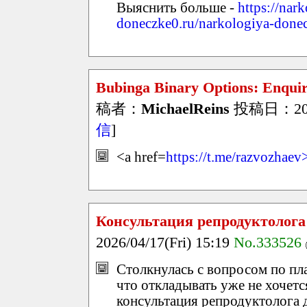
Выяснить больше -
https://nar
doneczke0.ru/narkologiya-done
Bubinga Binary Options: Enquir
稿者：
MichaelReins
投稿日：2026/
信
]
<a href=
https://t.me/razvozhaev
Консультация репродуктолога
2026/04/17(Fri) 15:19
No.333526
Столкнулась с вопросом по п
что откладывать уже не хочется
консультация репродуктолога 