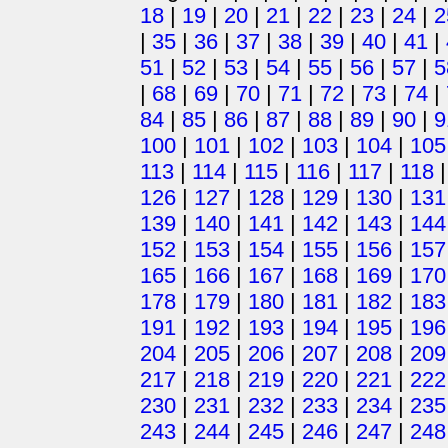
18
|
19
|
20
|
21
|
22
|
23
|
24
|
2
|
35
|
36
|
37
|
38
|
39
|
40
|
41
|
51
|
52
|
53
|
54
|
55
|
56
|
57
|
5
|
68
|
69
|
70
|
71
|
72
|
73
|
74
|
84
|
85
|
86
|
87
|
88
|
89
|
90
|
9
100
|
101
|
102
|
103
|
104
|
105
113
|
114
|
115
|
116
|
117
|
118
126
|
127
|
128
|
129
|
130
|
131
139
|
140
|
141
|
142
|
143
|
144
152
|
153
|
154
|
155
|
156
|
157
165
|
166
|
167
|
168
|
169
|
170
178
|
179
|
180
|
181
|
182
|
183
191
|
192
|
193
|
194
|
195
|
196
204
|
205
|
206
|
207
|
208
|
209
217
|
218
|
219
|
220
|
221
|
222
230
|
231
|
232
|
233
|
234
|
235
243
|
244
|
245
|
246
|
247
|
248