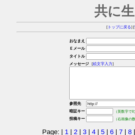
共に生
[
トップに戻る
] [
おなまえ
Ｅメール
タイトル
メッセージ
[
絵文字入力
]
参照先
暗証キー
（英数字で8
投稿キー
（右画像の
Page: |
1
|
2
|
3
|
4
|
5
|
6
|
7
|
8