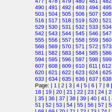
477
|
478
|
479
|
480
|
481
|
482
490
|
491
|
492
|
493
|
494
|
495
503
|
504
|
505
|
506
|
507
|
508
516
|
517
|
518
|
519
|
520
|
521
529
|
530
|
531
|
532
|
533
|
534
542
|
543
|
544
|
545
|
546
|
547
555
|
556
|
557
|
558
|
559
|
560
568
|
569
|
570
|
571
|
572
|
573
581
|
582
|
583
|
584
|
585
|
586
594
|
595
|
596
|
597
|
598
|
599
607
|
608
|
609
|
610
|
611
|
612
620
|
621
|
622
|
623
|
624
|
625
633
|
634
|
635
|
636
|
637
|
638
Page: |
1
|
2
|
3
|
4
|
5
|
6
|
7
|
8
18
|
19
|
20
|
21
|
22
|
23
|
24
|
2
|
35
|
36
|
37
|
38
|
39
|
40
|
41
|
51
|
52
|
53
|
54
|
55
|
56
|
57
|
5
|
68
|
69
|
70
|
71
|
72
|
73
|
74
|