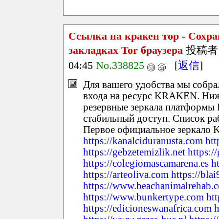
Ссылка на кракен тор - Сохра
закладках Tor браузера
投稿者
04:45
No.338825
[
返信
]
Для вашего удобства мы собр
входа на ресурс KRAKEN. Ниж
резервные зеркала платформ
стабильный доступ. Список р
Первое официальное зеркал
https://kanalciduranusta.com
htt
https://gebzetemizlik.net
https:/
https://colegiomascamarena.es
h
https://arteoliva.com
https://bla
https://www.beachanimalrehab.
https://www.bunkertype.com
ht
https://edicioneswanafrica.com
h