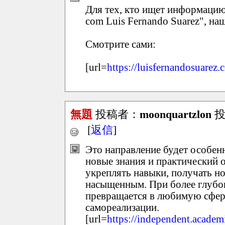
Для тех, кто ищет информацию 
com Luis Fernando Suarez", на
Смотрите сами:
[url=
https://luisfernandosuarez.
無題
投稿者：
moonquartzlon
投稿
[
返信
]
Это направление будет особенн
новые знания и практический 
укреплять навыки, получать но
насыщенным. При более глубо
превращается в любимую сферу
самореализации.
[url=
https://independent.acade