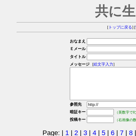
共に生
[
トップに戻る
] [
おなまえ
Ｅメール
タイトル
メッセージ
[
絵文字入力
]
参照先
暗証キー
（英数字で8
投稿キー
（右画像の
Page: |
1
|
2
|
3
|
4
|
5
|
6
|
7
|
8