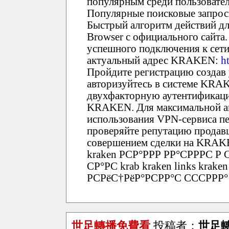
популярным среди пользовате
Популярные поисковые запрос
Быстрый алгоритм действий дл
Browser с официального сайта.
успешного подключения к сети 
актуальный адрес KRAKEN:
h
Пройдите регистрацию создав
авторизуйтесь в системе KRA
двухфакторную аутентификаци
KRAKEN. Для максимальной а
использования VPN-сервиса пе
проверяйте репутацию продавц
совершением сделки на KRA
kraken РСР°РРР РР°СРРРС Р СР
СР°РС krab kraken links krak
РСРёС†РёР°РСРР°С СССРРР° 
世足轉播免費看
投稿者：
世足