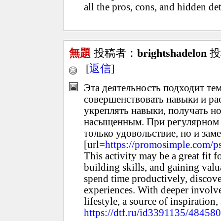
all the pros, cons, and hidden det
無題
投稿者：
brightshadelon
投稿
[
返信
]
Эта деятельность подходит тем
совершенствовать навыки и ра
укреплять навыки, получать но
насыщенным. При регулярном и
только удовольствие, но и зам
[url=
https://promosimple.com/p
This activity may be a great fit
building skills, and gaining valu
spend time productively, discov
experiences. With deeper involve
lifestyle, a source of inspiration
https://dtf.ru/id3391135/48458