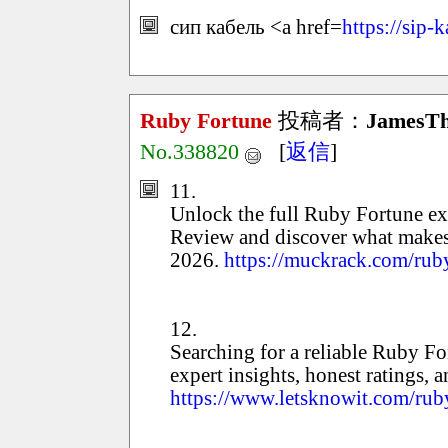
сип кабель <a href=
https://sip-
Ruby Fortune
投稿者：
JamesT
No.338820
[
返信
]
11.
Unlock the full Ruby Fortune ex
Review and discover what makes
2026.
https://muckrack.com/rub
12.
Searching for a reliable Ruby 
expert insights, honest ratings,
https://www.letsknowit.com/rub