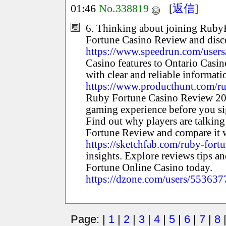
01:46
No.338819
[
返信
]
6. Thinking about joining Rub
Fortune Casino Review and discov
https://www.speedrun.com/users
Casino features to Ontario Casin
with clear and reliable informati
https://www.producthunt.com/r
Ruby Fortune Casino Review 202
gaming experience before you s
Find out why players are talkin
Fortune Review and compare it w
https://sketchfab.com/ruby-fort
insights. Explore reviews tips 
Fortune Online Casino today.
https://dzone.com/users/553637
Page: |
1
|
2
|
3
|
4
|
5
|
6
|
7
|
8