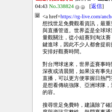
04:43
No.338824
[
返信
]
<a href=
https://rg-live.com/anch
想找世足免費觀看資訊，最重
與直播管道。世界盃是全球球
量觀關注，從小組賽到淘汰賽
鍵進球，因此不少人都會提前
安排好觀賽時間。
對台灣球迷來，世界盃賽事時
深夜或清晨開，如果沒有事先
直播，可以更方便掌握日熱門
是想看傳統強隊、亞洲球隊，
的容。
搜尋世足免費時，建議除了確