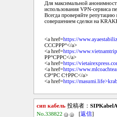
Для максимальной анонимност
использования VPN-сервиса пе
Всегда проверяйте репутацию 
совершением сделки на KRAK
<a href=
https://www.ayaestabil
СССРРР°</a>
<a href=
https://www.vietnamtri
РР°СРРС</a>
<a href=
https://vietairexpress.c
<a href=
https://www.mlcoachte
СР°РС С†РРС</a>
<a href=
https://masumi.life>kra
сип кабель
投稿者：
SIPKabel
No.338822
[
返信
]