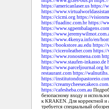
https://www.grzes-bus.pl
https:/
https://americanlaser.us
https://
https://www.virtualworldassista
https://cicmi.org
https://visionm
https://fuadinc.com.br
https://w
https://www.sgpembalagens.com
https://www.jeremywilmot.com.
https://www.4kenya.info/en/ho
https://bookstore.au.edu
https:/
https://ciceroleather.com
https:/
https://www.ronosmena.com
htt
https://www.staufen-inkasso.de
https://www.parceljournal.org
h
restaurant.com
https://walnutihs
https://institutondopastoreio.co
https://creamycheesecakeco.com
https://cafesheba.com.au
Подроб
безопасному входу и использо
к KRAKEN. Для корректной и
требуется специальный обозрев