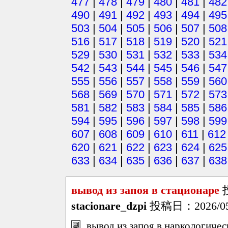
477
|
478
|
479
|
480
|
481
|
482
490
|
491
|
492
|
493
|
494
|
495
503
|
504
|
505
|
506
|
507
|
508
516
|
517
|
518
|
519
|
520
|
521
529
|
530
|
531
|
532
|
533
|
534
542
|
543
|
544
|
545
|
546
|
547
555
|
556
|
557
|
558
|
559
|
560
568
|
569
|
570
|
571
|
572
|
573
581
|
582
|
583
|
584
|
585
|
586
594
|
595
|
596
|
597
|
598
|
599
607
|
608
|
609
|
610
|
611
|
612
620
|
621
|
622
|
623
|
624
|
625
633
|
634
|
635
|
636
|
637
|
638
вывод из запоя в стационаре
stacionare_dzpi
投稿日：2026/05/2
вывод из запоя в наркологичес