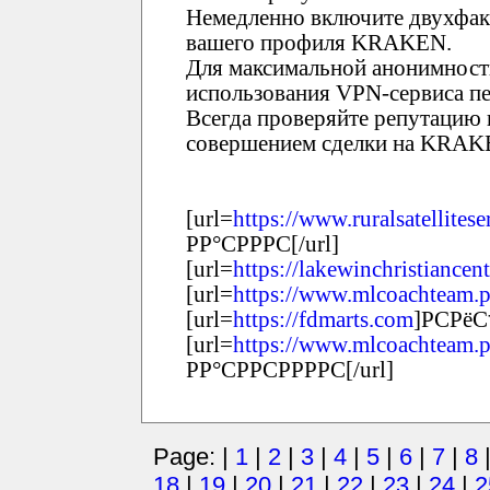
Немедленно включите двухфак
вашего профиля KRAKEN.
Для максимальной анонимност
использования VPN-сервиса пе
Всегда проверяйте репутацию 
совершением сделки на KRAK
[url=
https://www.ruralsatellites
РР°СРРРС[/url]
[url=
https://lakewinchristiancent
[url=
https://www.mlcoachteam.p
[url=
https://fdmarts.com
]РСРёС
[url=
https://www.mlcoachteam.p
РР°СРРСРРРРС[/url]
Page: |
1
|
2
|
3
|
4
|
5
|
6
|
7
|
8
18
|
19
|
20
|
21
|
22
|
23
|
24
|
2