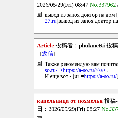
2026/05/29(Fri) 08:47
No.337962
вывод из запоя доктор на дом [
27.ru
]вывод из запоя доктор на
Article
投稿者：
phukmeKi
投稿日：
[
返信
]
Также рекомендую вам почитать
so.ru/">https://a-so.ru/</a>
.
И еще вот - [url=
https://a-so.ru/
капельница от похмелья
投稿
日：2026/05/29(Fri) 08:27
No.33