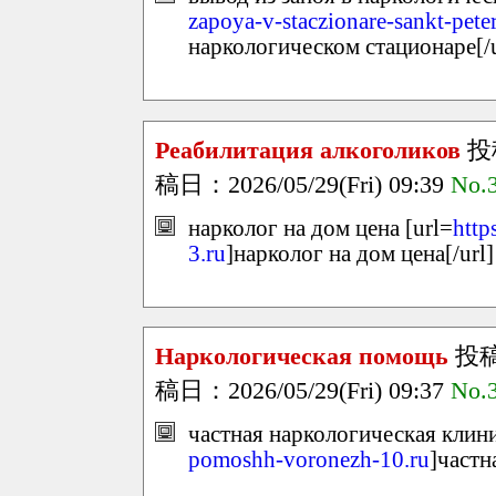
zapoya-v-staczionare-sankt-pete
наркологическом стационаре[/u
Реабилитация алкоголиков
投
稿日：2026/05/29(Fri) 09:39
No.
нарколог на дом цена [url=
http
3.ru
]нарколог на дом цена[/url]
Наркологическая помощь
投
稿日：2026/05/29(Fri) 09:37
No.
частная наркологическая клини
pomoshh-voronezh-10.ru
]частн