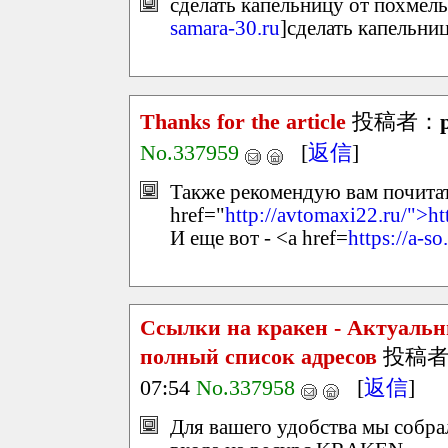
сделать капельницу от похмель
samara-30.ru
]сделать капельниц
Thanks for the article
投稿者：
No.337959
[
返信
]
Также рекомендую вам почитать
href="
http://avtomaxi22.ru/">ht
И еще вот - <a href=
https://a-so
Ссылки на кракен - Актуальн
полный список адресов
投稿者
07:54
No.337958
[
返信
]
Для вашего удобства мы собр