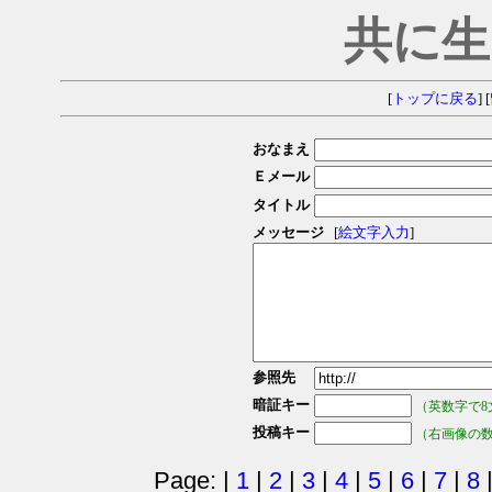
共に生
[
トップに戻る
] [
おなまえ
Ｅメール
タイトル
メッセージ
[
絵文字入力
]
参照先
暗証キー
（英数字で8
投稿キー
（右画像の
Page: |
1
|
2
|
3
|
4
|
5
|
6
|
7
|
8