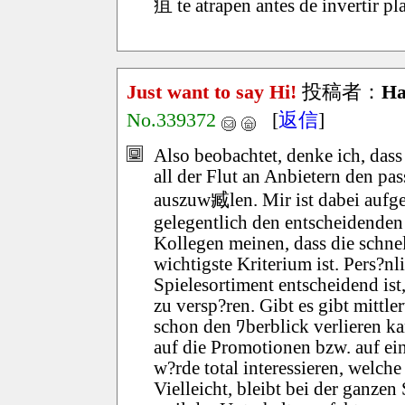
疽 te atrapen antes de invertir pla
Just want to say Hi!
投稿者：
Ha
No.339372
[
返信
]
Also beobachtet, denke ich, dass
all der Flut an Anbietern den pa
auszuw臧len. Mir ist dabei aufge
gelegentlich den entscheidenden
Kollegen meinen, dass die schne
wichtigste Kriterium ist. Pers?nl
Spielesortiment entscheidend is
zu versp?ren. Gibt es gibt mittle
schon den ﾜberblick verlieren ka
auf die Promotionen bzw. auf e
w?rde total interessieren, welch
Vielleicht, bleibt bei der ganze