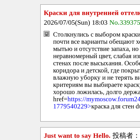
Краски для внутренней оттел
2026/07/05(Sun) 18:03
No.33937
Столкнулись с выбором краски
почти все варианты обещают х
мытью и отсутствие запаха, но
неравномерный цвет, слабая из
стенах после высыхания. Особ
коридора и детской, где покр
влажную уборку и не терять ви
критериям вы выбираете краск
хорошо ложилась, долго держа
href=
https://mymoscow.forum24
1779540229>
краска для стен 
Just want to say Hello.
投稿者：