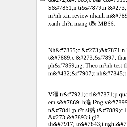
S&#7861;n ti&#7879;n &#273
m?nh xin review nhanh m&#78
xanh ch?n mang t麩 MB66.
Nh&#7855;c &#273;&#7871;n 
t&#7889;c &#273;&#7897; tha
ph&#7859;ng. Theo m?nh test
m&#432;&#7907;t nh&#7845;t 
V瀰 tr&#7921;c ti&#7871;p qu
em s&#7869; h瀛 l?ng v&#7899
n&#7841;p r?t si黏 t&#7889;c
&#273;&#7893;i gi?
th&#7917; tr&#7843;i nghi&#