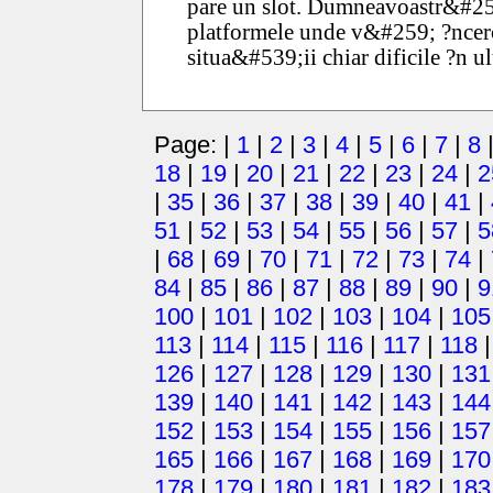
pare un slot. Dumneavoastr&#2
platformele unde v&#259; ?nce
situa&#539;ii chiar dificile ?n 
Page: |
1
|
2
|
3
|
4
|
5
|
6
|
7
|
8
18
|
19
|
20
|
21
|
22
|
23
|
24
|
2
|
35
|
36
|
37
|
38
|
39
|
40
|
41
|
51
|
52
|
53
|
54
|
55
|
56
|
57
|
5
|
68
|
69
|
70
|
71
|
72
|
73
|
74
|
84
|
85
|
86
|
87
|
88
|
89
|
90
|
9
100
|
101
|
102
|
103
|
104
|
105
113
|
114
|
115
|
116
|
117
|
118
126
|
127
|
128
|
129
|
130
|
131
139
|
140
|
141
|
142
|
143
|
144
152
|
153
|
154
|
155
|
156
|
157
165
|
166
|
167
|
168
|
169
|
170
178
|
179
|
180
|
181
|
182
|
183