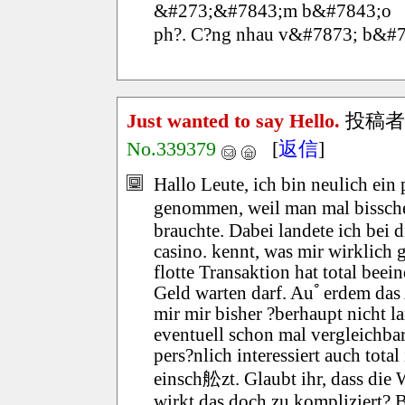
&#273;&#7843;m b&#7843;o
ph?. C?ng nhau v&#7873; b&#7
Just wanted to say Hello.
投稿者
No.339379
[
返信
]
Hallo Leute, ich bin neulich ein 
genommen, weil man mal bissc
brauchte. Dabei landete ich bei 
casino. kennt, was mir wirklich g
flotte Transaktion hat total beei
Geld warten darf. Auﾟerdem das 
mir mir bisher ?berhaupt nicht 
eventuell schon mal vergleichba
pers?nlich interessiert auch total
einsch舩zt. Glaubt ihr, dass die W
wirkt das doch zu kompliziert? 