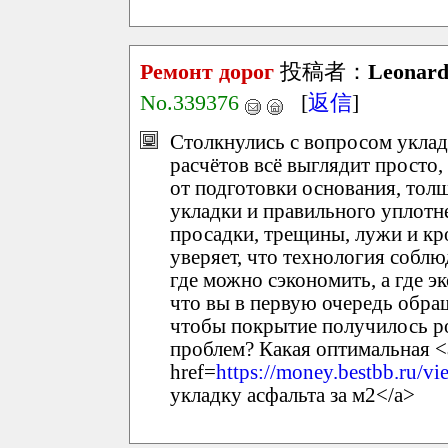
Ремонт дорог
投稿者：
Leonar
No.339376
[
返信
]
Столкнулись с вопросом укладк
расчётов всё выглядит просто, 
от подготовки основания, толщ
укладки и правильного уплотн
просадки, трещины, лужи и кр
уверяет, что технология соблю
где можно сэкономить, а где э
что вы в первую очередь обращ
чтобы покрытие получилось р
проблем? Какая оптимальная <
href=
https://money.bestbb.ru/
укладку асфальта за м2</a>