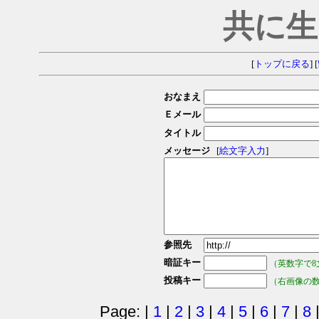
共に生
[
トップに戻る
] [
おなまえ
Ｅメール
タイトル
メッセージ
[
絵文字入力
]
参照先
暗証キー
（英数字で8
投稿キー
（右画像の
Page: |
1
|
2
|
3
|
4
|
5
|
6
|
7
|
8