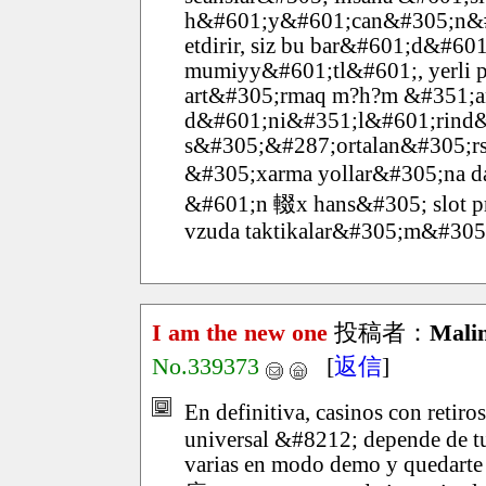
h&#601;y&#601;can&#305;n&#3
etdirir, siz bu bar&#601;d&#60
mumiyy&#601;tl&#601;, yerli 
art&#305;rmaq m?h?m &#351;ans
d&#601;ni&#351;l&#601;rind
s&#305;&#287;ortalan&#305;rsa
&#305;xarma yollar&#305;na d
&#601;n 輟x hans&#305; slot pr
vzuda taktikalar&#305;m&#305
I am the new one
投稿者：
Mali
No.339373
[
返信
]
En definitiva, casinos con retir
universal &#8212; depende de tu
varias en modo demo y quedarte c