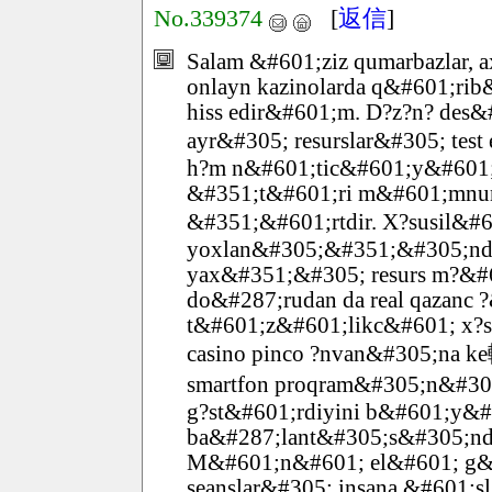
No.339374
[
返信
]
Salam &#601;ziz qumarbazlar,
onlayn kazinolarda q&#601;ri
hiss edir&#601;m. D?z?n? des
ayr&#305; resurslar&#305; t
h?m n&#601;tic&#601;y&#601;
&#351;t&#601;ri m&#601;mnun
&#351;&#601;rtdir. X?susil&#60
yoxlan&#305;&#351;&#305;nda 
yax&#351;&#305; resurs m?&
do&#287;rudan da real qazanc
t&#601;z&#601;likc&#601; x?su
casino pinco ?nvan&#305;na k
smartfon proqram&#305;n&#30
g?st&#601;rdiyini b&#601;y&#6
ba&#287;lant&#305;s&#305;nd
M&#601;n&#601; el&#601; g&#6
seanslar&#305; insana &#601;s