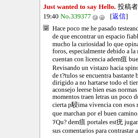
Just wanted to say Hello.
投稿者
19:40
No.339377
[
返信
]
Hace poco me he pasado testeando
de que encontrar un espacio fiab
mucho la curiosidad lo que opina
foros, especialmente debido a la 
cuentan con licencia adem疽 buen
Revisando un vistazo hacia spin
de t?tulos se encuentra bastante
dirigido a no hartarse todo el ti
aconsejo leerse bien esas normas
momentos traen letras un poco d
cierta p駸ima vivencia con esos r
que marchan por el buen camino, 
ｿQu? dem疽 portales est疣 jugand
sus comentarios para contrastar 