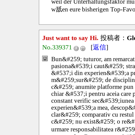
weil der Unterhaltungsfaktor mus
w舐en eure bisherigen Top-Favo
Just want to say Hi.
投稿者：
Gl
No.339371
[
返信
]
Bun&#259; tuturor, am remarcat
pasiona&#539;i caut&#259; strat
&#537;i din experien&#539;a pro
m&#259;sur&#259; de disciplin
c&#259; anumite platforme pun l
chiar &#537;i pentru aceia care
constant verific sec&#539;iunea
experien&#539;a mea, descop&#2
clar&#259; comparativ cu restul 
c&#259; nu exist&#259; o re&#
urmare responsabilitatea r&#25