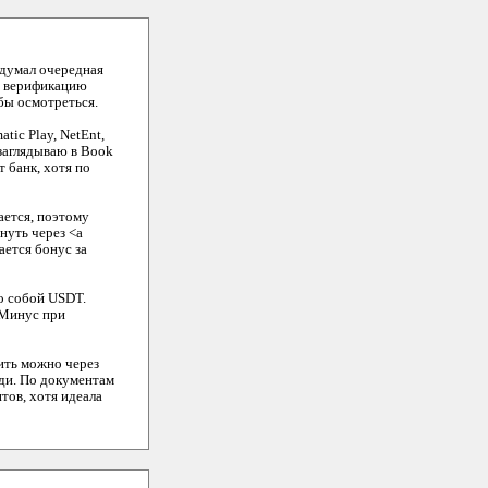
, думал очередная
ё, верификацию
бы осмотреться.
tic Play, NetEnt,
 заглядываю в Book
 банк, хотя по
ается, поэтому
нуть через <a
ается бонус за
мо собой USDT.
 Минус при
вить можно через
юди. По документам
тов, хотя идеала