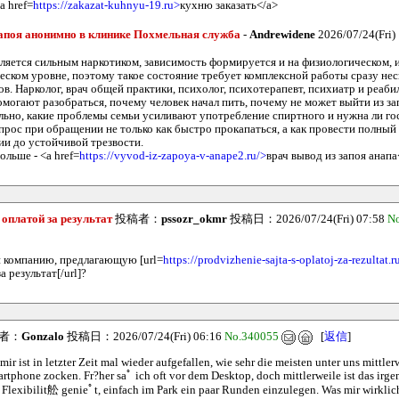
a href=
https://zakazat-kuhnyu-19.ru>
кухню заказать</a>
апоя анонимно в клинике Похмельная служба
-
Andrewidene
2026/07/24(Fri)
вляется сильным наркотиком, зависимость формируется и на физиологическом, и
еском уровне, поэтому такое состояние требует комплексной работы сразу не
ов. Нарколог, врач общей практики, психолог, психотерапевт, психиатр и реа
омогают разобраться, почему человек начал пить, почему не может выйти из за
льно, какие проблемы семьи усиливают употребление спиртного и нужна ли го
прос при обращении не только как быстро прокапаться, а как провести полный 
ии до устойчивой трезвости.
льше - <a href=
https://vyvod-iz-zapoya-v-anape2.ru/>
врач вывод из запоя анапа
оплатой за результат
投稿者：
pssozr_okmr
投稿日：2026/07/24(Fri) 07:58
N
и компанию, предлагающую [url=
https://prodvizhenie-sajta-s-oplatoj-za-rezultat.r
а результат[/url]?
者：
Gonzalo
投稿日：2026/07/24(Fri) 06:16
No.340055
[
返信
]
r ist in letzter Zeit mal wieder aufgefallen, wie sehr die meisten unter uns mittler
rtphone zocken. Fr?her saﾟ ich oft vor dem Desktop, doch mittlerweile ist das irg
e Flexibilit舩 genieﾟt, einfach im Park ein paar Runden einzulegen. Was mir wirkli