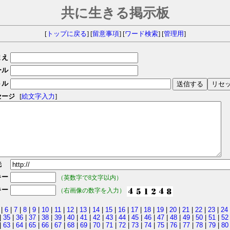
共に生きる掲示板
[
トップに戻る
] [
留意事項
] [
ワード検索
] [
管理用
]
まえ
ール
トル
セージ
[
絵文字入力
]
先
キー
（英数字で8文字以内）
キー
（右画像の数字を入力）
|
6
|
7
|
8
|
9
|
10
|
11
|
12
|
13
|
14
|
15
|
16
|
17
|
18
|
19
|
20
|
21
|
22
|
23
|
24
|
35
|
36
|
37
|
38
|
39
|
40
|
41
|
42
|
43
|
44
|
45
|
46
|
47
|
48
|
49
|
50
|
51
|
52
|
63
|
64
|
65
|
66
|
67
|
68
|
69
|
70
|
71
|
72
|
73
|
74
|
75
|
76
|
77
|
78
|
79
|
80