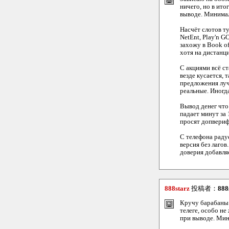
ничего, но в ито
выводе. Минимал
Насчёт слотов ту
NetEnt, Play'n G
захожу в Book of
хотя на дистанци
С акциями всё с
везде кусается, 
предложения луч
реальные. Иногда
Вывод денег что 
падает минут за 
просят допверифи
С телефона радуе
версия без лагов
доверия добавляе
888starz
投稿者：
888
Кручу барабаны н
телеге, особо не
при выводе. Мин