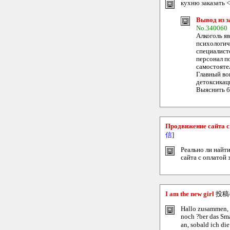
кухню заказать <
Вывод из з
No.340060
Алкоголь я
психологич
специалист
персонал п
самостояте
Главный во
детоксикац
Выяснить бо
Продвижение сайта с 
信
]
Реально ли найт
сайта с оплатой з
I am the new girl
投稿
Hallo zusammen, mi
noch ?ber das Sma
an, sobald ich di