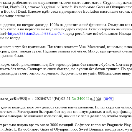
ут глаза разбегаются по ощущениям тысячи слотов автоматов. Студии нормальн
NetEnt, Play'n GO, а также Yggdrasil и Betsoft. Из любимого Gates of Olympus пл
 в Book of Dead. Плюсом идёт стол с дилерами от Evolution настоящие столы,
тно чаще сливаешь.
тандартно, но щедро: дают до 100% на депозит и ещё фриспины. Отыгрыш как в
тесь слепо я по первости не вкурил и подарок сгорел. Если интересно нынешн
href=
https://888stars6.com>888tarz</a>
перед регой, там всё обновляют. Иногда 
но не всегда.
ешает, и тут без криминала. Платёжек хватает: Visa, Mastercard, кошельки, пл
сразу, фиат иногда сутки. Недавно заказал всё чётко. Минус при крупной сумм
 разово было.
норм: своё приложение, под iOS через профиль без танцев с бубном. Скачать 
 качать без лагов. Саппорт на связи быстро, по-русски без ботов-тупиков. По д
ензия для такого казино нормально. Короче пока не ушёл, 888starz свою нишу 
.
starz_zeKn
投稿日：2026/07/24(Fri) 02:51
No.340042
[
返信
]
z где-то полгода, поэтому делюсь своими впечатлениями. Попал сюда случайно
итоге залип. Регистрация быстрая, без нервов минимум данных и всё, верифика
рвым выводом. Минималка копеечный, начинал с пары долларов, чтобы пощупа
т реально жирно где-то около 3000 позиций. Софт все топовые: Pragmatic Play, 
l и Betsoft. Из любимого Gates of Olympus плюс Sweet Bonanza, иногда захожу в