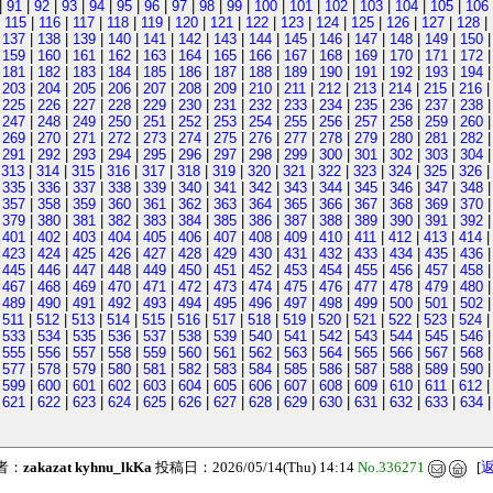
|
91
|
92
|
93
|
94
|
95
|
96
|
97
|
98
|
99
|
100
|
101
|
102
|
103
|
104
|
105
|
106
|
115
|
116
|
117
|
118
|
119
|
120
|
121
|
122
|
123
|
124
|
125
|
126
|
127
|
128
|
|
137
|
138
|
139
|
140
|
141
|
142
|
143
|
144
|
145
|
146
|
147
|
148
|
149
|
150
|
159
|
160
|
161
|
162
|
163
|
164
|
165
|
166
|
167
|
168
|
169
|
170
|
171
|
172
|
181
|
182
|
183
|
184
|
185
|
186
|
187
|
188
|
189
|
190
|
191
|
192
|
193
|
194
|
203
|
204
|
205
|
206
|
207
|
208
|
209
|
210
|
211
|
212
|
213
|
214
|
215
|
216
|
225
|
226
|
227
|
228
|
229
|
230
|
231
|
232
|
233
|
234
|
235
|
236
|
237
|
238
|
247
|
248
|
249
|
250
|
251
|
252
|
253
|
254
|
255
|
256
|
257
|
258
|
259
|
260
|
269
|
270
|
271
|
272
|
273
|
274
|
275
|
276
|
277
|
278
|
279
|
280
|
281
|
282
|
291
|
292
|
293
|
294
|
295
|
296
|
297
|
298
|
299
|
300
|
301
|
302
|
303
|
304
|
313
|
314
|
315
|
316
|
317
|
318
|
319
|
320
|
321
|
322
|
323
|
324
|
325
|
326
|
335
|
336
|
337
|
338
|
339
|
340
|
341
|
342
|
343
|
344
|
345
|
346
|
347
|
348
|
357
|
358
|
359
|
360
|
361
|
362
|
363
|
364
|
365
|
366
|
367
|
368
|
369
|
370
|
379
|
380
|
381
|
382
|
383
|
384
|
385
|
386
|
387
|
388
|
389
|
390
|
391
|
392
|
401
|
402
|
403
|
404
|
405
|
406
|
407
|
408
|
409
|
410
|
411
|
412
|
413
|
414
|
423
|
424
|
425
|
426
|
427
|
428
|
429
|
430
|
431
|
432
|
433
|
434
|
435
|
436
|
445
|
446
|
447
|
448
|
449
|
450
|
451
|
452
|
453
|
454
|
455
|
456
|
457
|
458
|
467
|
468
|
469
|
470
|
471
|
472
|
473
|
474
|
475
|
476
|
477
|
478
|
479
|
480
|
489
|
490
|
491
|
492
|
493
|
494
|
495
|
496
|
497
|
498
|
499
|
500
|
501
|
502
|
511
|
512
|
513
|
514
|
515
|
516
|
517
|
518
|
519
|
520
|
521
|
522
|
523
|
524
|
533
|
534
|
535
|
536
|
537
|
538
|
539
|
540
|
541
|
542
|
543
|
544
|
545
|
546
|
555
|
556
|
557
|
558
|
559
|
560
|
561
|
562
|
563
|
564
|
565
|
566
|
567
|
568
|
577
|
578
|
579
|
580
|
581
|
582
|
583
|
584
|
585
|
586
|
587
|
588
|
589
|
590
|
599
|
600
|
601
|
602
|
603
|
604
|
605
|
606
|
607
|
608
|
609
|
610
|
611
|
612
|
621
|
622
|
623
|
624
|
625
|
626
|
627
|
628
|
629
|
630
|
631
|
632
|
633
|
634
者：
zakazat kyhnu_lkKa
投稿日：2026/05/14(Thu) 14:14
No.336271
[