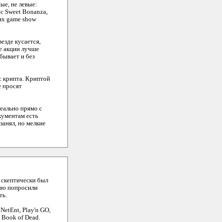
ые, не левые:
юс Sweet Bonanza,
 их game show
езде кусается,
ие акции лучше
бывает и без
юс крипта. Криптой
е просят
реально прямо с
окументам есть
занял, но мелкие
, скептически был
цию попросили
ть.
NetEnt, Play'n GO,
 Book of Dead.