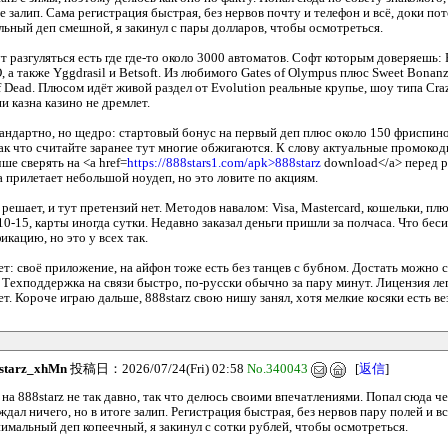
ге залип. Сама регистрация быстрая, без нервов почту и телефон и всё, доки по
ьный деп смешной, я закинул с пары долларов, чтобы осмотреться.
т разгуляться есть где где-то около 3000 автоматов. Софт которым доверяешь: P
O, а также Yggdrasil и Betsoft. Из любимого Gates of Olympus плюс Sweet Bonan
 Dead. Плюсом идёт живой раздел от Evolution реальные крупье, шоу типа Craz
и казна казино не дремлет.
тандартно, но щедро: стартовый бонус на первый деп плюс около 150 фриспин
так что считайте заранее тут многие обжигаются. К слову актуальные промоко
ше сверять на <a href=
https://888stars1.com/apk>888starz
download</a> перед р
 прилетает небольшой ноудеп, но это ловите по акциям.
решает, и тут претензий нет. Методов навалом: Visa, Mastercard, кошельки, пл
10-15, карты иногда сутки. Недавно заказал деньги пришли за полчаса. Что бе
кацию, но это у всех так.
т: своё приложение, на айфон тоже есть без танцев с бубном. Достать можно с
. Техподдержка на связи быстро, по-русски обычно за пару минут. Лицензия ле
т. Короче играю дальше, 888starz свою нишу занял, хотя мелкие косяки есть ве
starz_xhMn
投稿日：2026/07/24(Fri) 02:58
No.340043
[
返信
]
а 888starz не так давно, так что делюсь своими впечатлениями. Попал сюда че
 ждал ничего, но в итоге залип. Регистрация быстрая, без нервов пару полей и в
имальный деп копеечный, я закинул с сотки рублей, чтобы осмотреться.