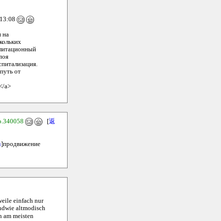
 13:08
 на
скольких
билитационный
поя
спитализация.
путь от
</a>
o.340058
[
返
u
]продвижение
weile einfach nur
endwie altmodisch
ch am meisten