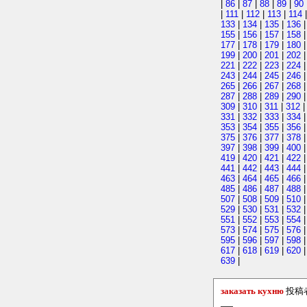
|
86
|
87
|
88
|
89
|
90
|
111
|
112
|
113
|
114
133
|
134
|
135
|
136
155
|
156
|
157
|
158
177
|
178
|
179
|
180
199
|
200
|
201
|
202
221
|
222
|
223
|
224
243
|
244
|
245
|
246
265
|
266
|
267
|
268
287
|
288
|
289
|
290
309
|
310
|
311
|
312
331
|
332
|
333
|
334
353
|
354
|
355
|
356
375
|
376
|
377
|
378
397
|
398
|
399
|
400
419
|
420
|
421
|
422
441
|
442
|
443
|
444
463
|
464
|
465
|
466
485
|
486
|
487
|
488
507
|
508
|
509
|
510
529
|
530
|
531
|
532
551
|
552
|
553
|
554
573
|
574
|
575
|
576
595
|
596
|
597
|
598
617
|
618
|
619
|
620
639
|
заказать кухню
投稿