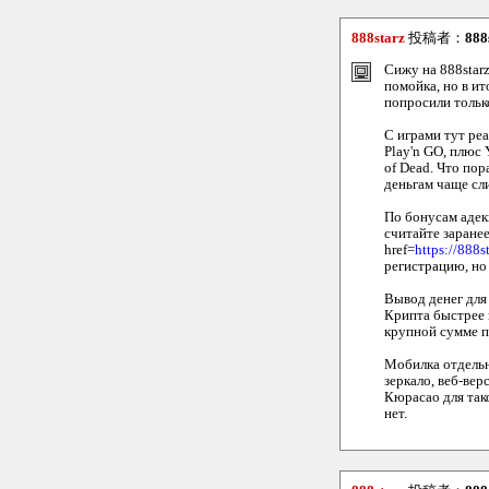
888starz
投稿者：
888
Сижу на 888starz
помойка, но в ит
попросили тольк
С играми тут реа
Play'n GO, плюс 
of Dead. Что пор
деньгам чаще сл
По бонусам адек
считайте заранее
href=
https://888
регистрацию, но 
Вывод денег для 
Крипта быстрее 
крупной сумме п
Мобилка отдельн
зеркало, веб-ве
Кюрасао для так
нет.