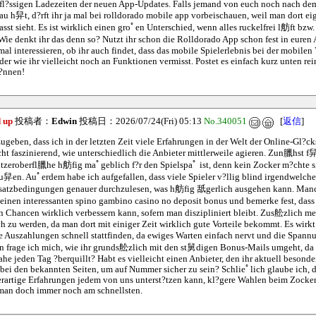
ie fl?ssigen Ladezeiten der neuen App-Updates. Falls jemand von euch noch nach dem
 h舁t, d?rft ihr ja mal bei rolldorado mobile app vorbeischauen, weil man dort eige
st sieht. Es ist wirklich einen groﾟen Unterschied, wenn alles ruckelfrei l舫ft bz
ie denkt ihr das denn so? Nutzt ihr schon die Rolldorado App schon fest in euren A
al interessieren, ob ihr auch findet, dass das mobile Spielerlebnis bei der mobilen
der wie ihr vielleicht noch an Funktionen vermisst. Postet es einfach kurz unten rein
k?nnen!
 up
投稿者：
Edwin
投稿日：2026/07/24(Fri) 05:13
No.340051
[
返信
]
zugeben, dass ich in der letzten Zeit viele Erfahrungen in der Welt der Online-Gl?c
echt faszinierend, wie unterschiedlich die Anbieter mittlerweile agieren. Zun臘hst f舁
tzeroberfl臘he h舫fig maﾟgeblich f?r den Spielspaﾟ ist, denn kein Zocker m?chte si
u舁en. Auﾟerdem habe ich aufgefallen, dass viele Spieler v?llig blind irgendwelche
satzbedingungen genauer durchzulesen, was h舫fig 舐gerlich ausgehen kann. Man
einen interessanten spino gambino casino no deposit bonus und bemerke fest, dass
 Chancen wirklich verbessern kann, sofern man diszipliniert bleibt. Zus舩zlich mei
h zu werden, da man dort mit einiger Zeit wirklich gute Vorteile bekommt. Es wirkt 
die Auszahlungen schnell stattfinden, da ewiges Warten einfach nervt und die Span
frage ich mich, wie ihr grunds舩zlich mit den st舅digen Bonus-Mails umgeht, da
he jeden Tag ?berquillt? Habt es vielleicht einen Anbieter, den ihr aktuell besond
r bei den bekannten Seiten, um auf Nummer sicher zu sein? Schlieﾟlich glaube ich, 
rartige Erfahrungen jedem von uns unterst?tzen kann, kl?gere Wahlen beim Zocken
man doch immer noch am schnellsten.