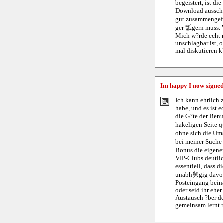
begeistert, ist d
Download ausschau
gut zusammengefas
ger 舐gern muss. W
Mich w?rde echt m
unschlagbar ist, o
mal diskutieren 
Im happy I now signed
Ich kann ehrlich 
habe, und es ist 
die G?te der Benu
hakeligen Seite q
ohne sich die Um
bei meiner Suche 
Bonus die eigenen
VIP-Clubs deutlic
essentiell, dass 
unabh舅gig davon 
Posteingang beina
oder seid ihr ehe
Austausch ?ber de
gemeinsam lernt 