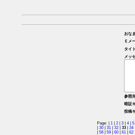
おな
Ｅメ
タイ
メッ
参照
暗証
投稿
Page: |
1
|
2
|
3
|
4
|
5
|
30
|
31
|
32
|
33
|
34
|
58
|
59
|
60
|
61
|
62