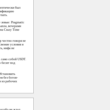
скептически был
ерификацию
упать.
 левые: Pragmatic
onanza, вечерами
ипа Crazy Time
р честно говоря не
 свежие условия и
ь, инфа не
r, само собой USDT.
о бесит под
 Установить
ом без ботов-
н из рабочих
 особо не ждал