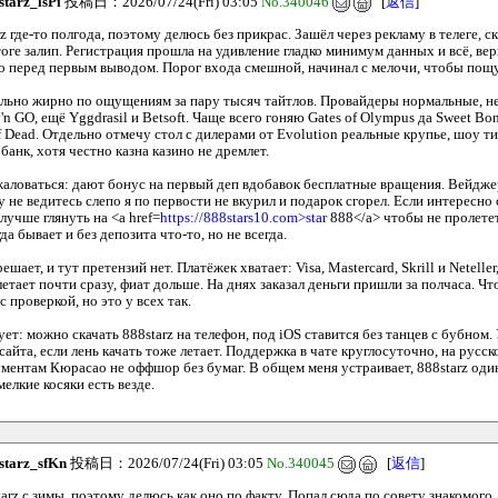
starz_lsPi
投稿日：2026/07/24(Fri) 03:05
No.340046
[
返信
]
z где-то полгода, поэтому делюсь без прикрас. Зашёл через рекламу в телеге, 
итоге залип. Регистрация прошла на удивление гладко минимум данных и всё, в
о перед первым выводом. Порог входа смешной, начинал с мелочи, чтобы пощ
ально жирно по ощущениям за пару тысяч тайтлов. Провайдеры нормальные, не
ay'n GO, ещё Yggdrasil и Betsoft. Чаще всего гоняю Gates of Olympus да Sweet B
 Dead. Отдельно отмечу стол с дилерами от Evolution реальные крупье, шоу т
банк, хотя честно казна казино не дремлет.
жаловаться: дают бонус на первый деп вдобавок бесплатные вращения. Вейдже
 не ведитесь слепо я по первости не вкурил и подарок сгорел. Если интересно
учше глянуть на <a href=
https://888stars10.com>star
888</a> чтобы не пролетет
а бывает и без депозита что-то, но не всегда.
ешает, и тут претензий нет. Платёжек хватает: Visa, Mastercard, Skrill и Netelle
етает почти сразу, фиат дольше. На днях заказал деньги пришли за полчаса. Чт
 проверкой, но это у всех так.
т: можно скачать 888starz на телефон, под iOS ставится без танцев с бубном.
сайта, если лень качать тоже летает. Поддержка в чате круглосуточно, на русск
ументам Кюрасао не оффшор без бумаг. В общем меня устраивает, 888starz оди
мелкие косяки есть везде.
starz_sfKn
投稿日：2026/07/24(Fri) 03:05
No.340045
[
返信
]
arz с зимы, поэтому делюсь как оно по факту. Попал сюда по совету знакомого,