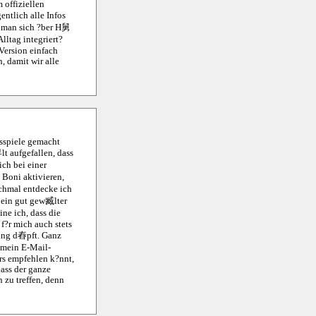
 offiziellen
ntlich alle Infos
w. man sich ?ber H舅
lltag integriert?
 Version einfach
, damit wir alle
ksspiele gemacht
lt aufgefallen, dass
ch bei einer
 Boni aktivieren,
chmal entdecke ich
 ein gut gew臧lter
ne ich, dass die
f?r mich auch stets
nung d舂pft. Ganz
 mein E-Mail-
ers empfehlen k?nnt,
dass der ganze
 zu treffen, denn