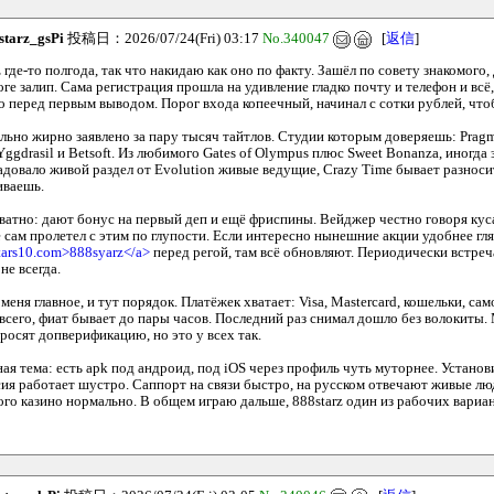
starz_gsPi
投稿日：2026/07/24(Fri) 03:17
No.340047
[
返信
]
 где-то полгода, так что накидаю как оно по факту. Зашёл по совету знакомого
оге залип. Сама регистрация прошла на удивление гладко почту и телефон и вс
о перед первым выводом. Порог входа копеечный, начинал с сотки рублей, что
льно жирно заявлено за пару тысяч тайтлов. Студии которым доверяешь: Pragma
Yggdrasil и Betsoft. Из любимого Gates of Olympus плюс Sweet Bonanza, иногда
адовало живой раздел от Evolution живые ведущие, Crazy Time бывает разносит
иваешь.
ватно: дают бонус на первый деп и ещё фриспины. Вейджер честно говоря кус
 сам пролетел с этим по глупости. Если интересно нынешние акции удобнее гля
stars10.com>888syarz</a>
перед регой, там всё обновляют. Периодически встреч
не всегда.
меня главное, и тут порядок. Платёжек хватает: Visa, Mastercard, кошельки, са
всего, фиат бывает до пары часов. Последний раз снимал дошло без волокиты.
росят допверификацию, но это у всех так.
ая тема: есть apk под андроид, под iOS через профиль чуть муторнее. Устано
рсия работает шустро. Саппорт на связи быстро, на русском отвечают живые л
ого казино нормально. В общем играю дальше, 888starz один из рабочих вариан