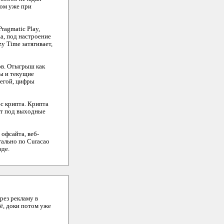
том уже при
ragmatic Play,
za, под настроение
y Time затягивает,
ов. Отыгрыш как
ды и текущие
егой, цифры
юс крипта. Крипта
сит под выходные
 офсайта, веб-
гально по Curacao
зде.
рез рекламу в
сё, доки потом уже