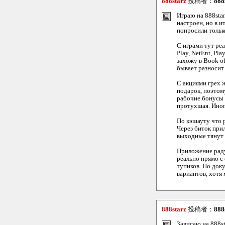
888starz
投稿者：
888
Играю на 888star
настроен, но в 
попросили тольк
С играми тут ре
Play, NetEnt, Pl
захожу в Book of
бывает разносит 
С акциями грех 
подарок, поэтому
рабочие бонусы л
протухшая. Иногд
По кэшауту что р
Через биток прил
выходные тянут с
Приложение радуе
реально прямо с 
тупиков. По док
вариантов, хотя 
888starz
投稿者：
888
Зависаю на 888st