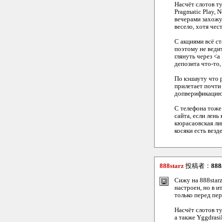
Насчёт слотов т
Pragmatic Play, 
вечерами захожу
весело, хотя чес
С акциями всё с
поэтому не веди
глянуть через <a 
депозита что-то, 
По кэшауту что р
прилетает почти 
допверификацию,
С телефона тоже 
сайта, если лень
кюрасаовская лиц
косяки есть везде
888starz
投稿者：
888
Сижу на 888star
настроен, но в 
только перед пе
Насчёт слотов ту
а также Yggdrasi