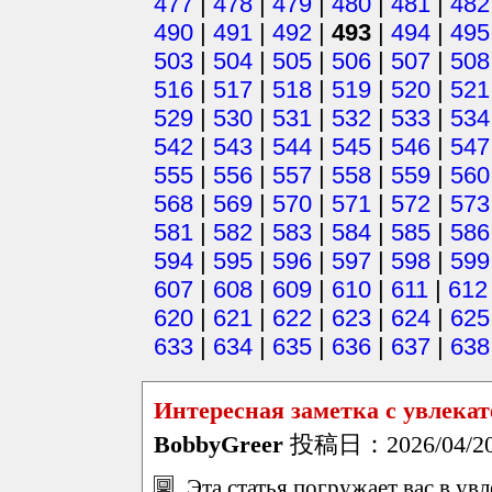
477
|
478
|
479
|
480
|
481
|
482
490
|
491
|
492
|
493
|
494
|
495
503
|
504
|
505
|
506
|
507
|
508
516
|
517
|
518
|
519
|
520
|
521
529
|
530
|
531
|
532
|
533
|
534
542
|
543
|
544
|
545
|
546
|
547
555
|
556
|
557
|
558
|
559
|
560
568
|
569
|
570
|
571
|
572
|
573
581
|
582
|
583
|
584
|
585
|
586
594
|
595
|
596
|
597
|
598
|
599
607
|
608
|
609
|
610
|
611
|
612
620
|
621
|
622
|
623
|
624
|
625
633
|
634
|
635
|
636
|
637
|
638
Интересная заметка с увлек
BobbyGreer
投稿日：2026/04/20(
Эта статья погружает вас в ув