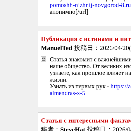
pomoshh-nizhnij-novgorod-8.ru
анонимно[/url]
Публикация с истинами и ин
ManuelTed
投稿日：2026/04/20(M
Статья знакомит с важнейшим
наше общество. От великих из
узнаете, как прошлое влияет н
жизни.
Узнать из первых рук -
https://
almendras-x-5
Статья с интересными факта
稿者：
SteveHat
投稿日：2026/04/