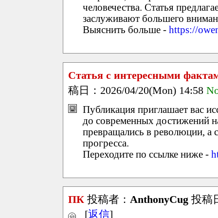
человечества. Статья предлага
заслуживают большего вниман
Выяснить больше -
https://owe
Статья с интересными факта
稿日：2026/04/20(Mon) 14:58
No
Публикация приглашает вас ис
до современных достижений на
превращались в революции, а 
прогресса.
Переходите по ссылке ниже -
h
ПК
投稿者：
AnthonyCug
投稿日：
[
返信
]