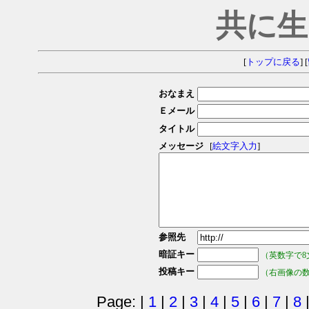
共に生
[
トップに戻る
] [
おなまえ
Ｅメール
タイトル
メッセージ
[
絵文字入力
]
参照先
暗証キー
（英数字で8
投稿キー
（右画像の
Page: |
1
|
2
|
3
|
4
|
5
|
6
|
7
|
8