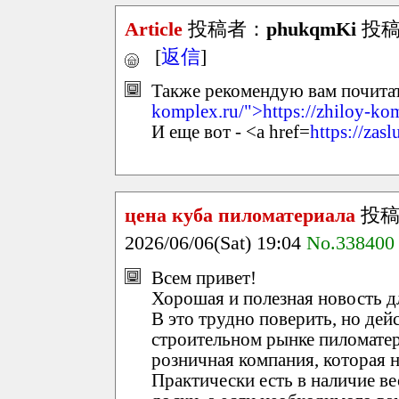
Article
投稿者：
phukqmKi
投稿日：
[
返信
]
Также рекомендую вам почитать
komplex.ru/">https://zhiloy-ko
И еще вот - <a href=
https://zas
цена куба пиломатериала
投稿
2026/06/06(Sat) 19:04
No.338400
Всем привет!
Хорошая и полезная новость д
В это трудно поверить, но дей
строительном рынке пиломатер
розничная компания, которая н
Практически есть в наличие ве