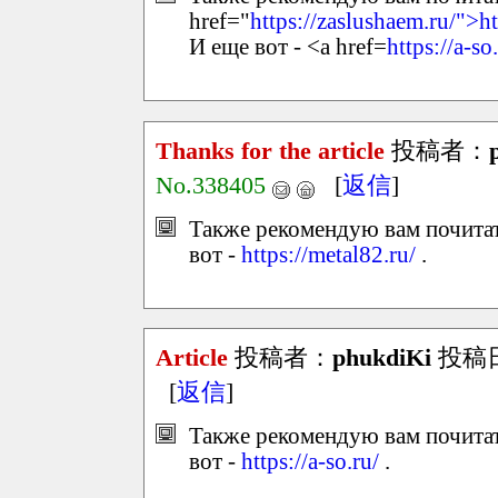
href="
https://zaslushaem.ru/">h
И еще вот - <a href=
https://a-so
Thanks for the article
投稿者：
No.338405
[
返信
]
Также рекомендую вам почитат
вот -
https://metal82.ru/
.
Article
投稿者：
phukdiKi
投稿日：2
[
返信
]
Также рекомендую вам почитат
вот -
https://a-so.ru/
.