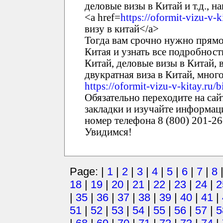
деловые визы в Китай и т.д., н
<a href=
https://oformit-vizu-v-k
визу в китай</a>
Тогда вам срочно нужно прямо
Китая и узнать все подробности
Китай, деловые визы в Китай, 
двукратная виза в Китай, много
https://oformit-vizu-v-kitay.ru/
Обязательно переходите на сай
закладки и изучайте информаци
номер телефона 8 (800) 201-26
Увидимся!
Page: |
1
|
2
|
3
|
4
|
5
|
6
|
7
|
8
18
|
19
|
20
|
21
|
22
|
23
|
24
|
2
|
35
|
36
|
37
|
38
|
39
|
40
|
41
|
51
|
52
|
53
|
54
|
55
|
56
|
57
|
5