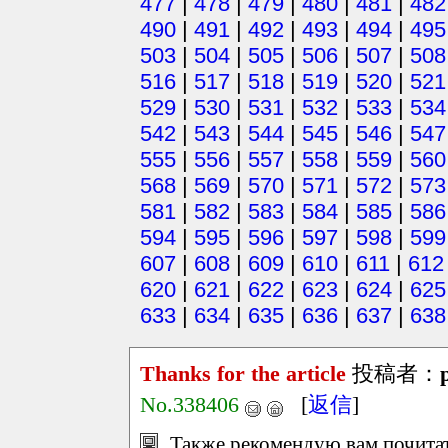
477
|
478
|
479
|
480
|
481
|
482
490
|
491
|
492
|
493
|
494
|
495
503
|
504
|
505
|
506
|
507
|
508
516
|
517
|
518
|
519
|
520
|
521
529
|
530
|
531
|
532
|
533
|
534
542
|
543
|
544
|
545
|
546
|
547
555
|
556
|
557
|
558
|
559
|
560
568
|
569
|
570
|
571
|
572
|
573
581
|
582
|
583
|
584
|
585
|
586
594
|
595
|
596
|
597
|
598
|
599
607
|
608
|
609
|
610
|
611
|
612
620
|
621
|
622
|
623
|
624
|
625
633
|
634
|
635
|
636
|
637
|
638
Thanks for the article
投稿者：
No.338406
[
返信
]
Также рекомендую вам почитать