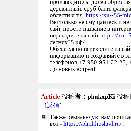
производитель, доска обрезная
деревянный, сруб бани, фанер
области и т.д.
https://xn--55-ml
Вы только не смущайтесь и не 
сайт, просто название в интерн
переходите на сайт
https://xn-
лесник55.рф/ .
Обязательно переходите на сай
информацию и сохраняйте в зак
телефонов +7-950-951-22-25, +
До новых встреч!
Article
投稿者：
phukxpKi
投稿日：
[
返信
]
Также рекомендую вам почитат
вот -
https://admlihoslavl.ru/
.