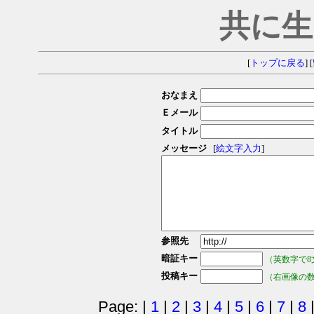
共に生
[
トップに戻る
] [
おなまえ
Ｅメール
タイトル
メッセージ
[
絵文字入力
]
参照先
暗証キー
（英数字で8
投稿キー
（右画像の
Page: |
1
|
2
|
3
|
4
|
5
|
6
|
7
|
8