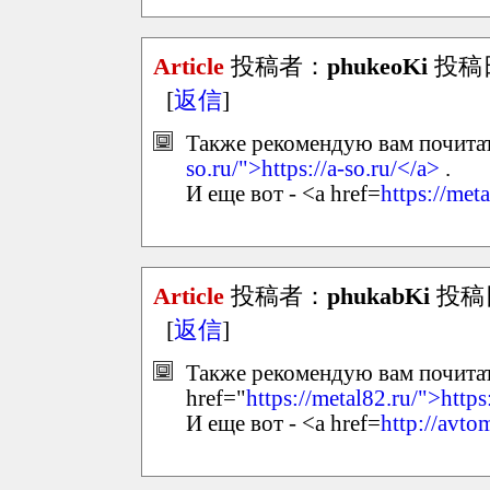
Article
投稿者：
phukeoKi
投稿日：
[
返信
]
Также рекомендую вам почитать
so.ru/">https://a-so.ru/</a>
.
И еще вот - <a href=
https://met
Article
投稿者：
phukabKi
投稿日：
[
返信
]
Также рекомендую вам почитать
href="
https://metal82.ru/">https
И еще вот - <a href=
http://avto