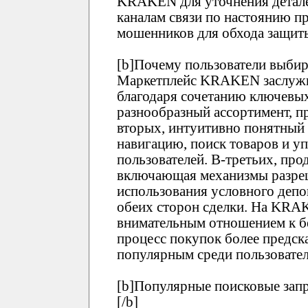
KRAKEN для уточнения детале
каналам связи по настоянию пр
мошенников для обхода защи
[b]Почему пользователи выби
Маркетплейс KRAKEN заслужи
благодаря сочетанию ключевых
разнообразный ассортимент, п
вторых, интуитивно понятны
навигацию, поиск товаров и у
пользователей. В-третьих, про
включающая механизмы разреш
использования условного депо
обеих сторон сделки. На KRA
внимательным отношением к бе
процесс покупок более предск
популярным среди пользовател
[b]Популярные поисковые зап
[/b]