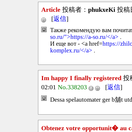
Article
投稿者：
phukxeKi
投稿日：
[
返信
]
Также рекомендую вам почитать
so.ru/">https://a-so.ru/</a>
.
И еще вот - <a href=
https://zhi
komplex.ru/</a>
.
Im happy I finally registered
投
02:01
No.338203
[
返信
]
Dessa spelautomater ger b舖t utd
Obtenez votre opportunit� au 