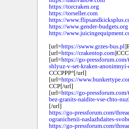
https://nauivanow.com
https://torcraken.org
https://torseller.com
https://www.flipsandkicksplus.
https://www.gender-budgets.org
https://www.juicingequipment.
[url=
https://swww.grzes-bus.pl
]
[url=
https://crakentop.com
]ССС
[url=
https://go-pressforum.com/
shlyuz-v-set-kraken-anonimnyi-
СССРРР°[/url]
[url=
https://www.bunkertype.c
ССР[/url]
[url=
https://go-pressforum.com/
bez-granits-naidite-vse-chto-nu
[/url]
https://go-pressforum.com/threa
ogranichenii-naslazhdaites-svo
https://go-pressforum.com/thre