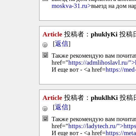
moskva-31.ru>
выезд на дом на
Article
投稿者：
phuklyKi
投稿日：
[
返信
]
Также рекомендую вам почитать
href="
https://admlihoslavl.ru/">
И еще вот - <a href=
https://med
Article
投稿者：
phuklhKi
投稿日：
[
返信
]
Также рекомендую вам почитать
href="
https://ladytech.ru/">http
И еще вот - <a href=
https://met