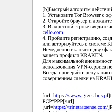
[b]Быстрый алгоритм действий
1. Установите Tor Browser с о
2. Откройте браузер и дождите
3. В адресной строке введит
cello.com
4. Пройдите регистрацию, соз
или авторизуйтесь в системе
Немедленно включите двухфак
вашего профиля KRAKEN.
Для максимальной анонимност
использования VPN-сервиса пе
Всегда проверяйте репутацию 
совершением сделки на KRAK
[url=
https://swww.grzes-bus.pl
]
РСР°РРР[/url]
[url=
https://trinetratsense.com/
]