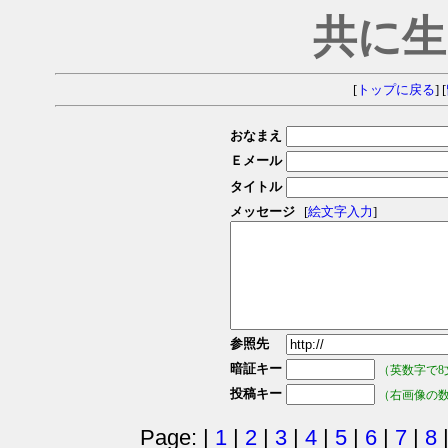
共に生
[
トップに戻る
] [
おなまえ
Ｅメール
タイトル
メッセージ
[
絵文字入力
]
参照先
暗証キー
（英数字で8
投稿キー
（右画像の
Page: |
1
|
2
|
3
|
4
|
5
|
6
|
7
|
8