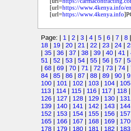
[url=
https://carmacontracting.c
[url=
https://www.4kenya.info/e
[url=
https://www.4kenya.info
]Р
Page: |
1
|
2
|
3
|
4
|
5
|
6
|
7
|
8
18
|
19
|
20
|
21
|
22
|
23
|
24
|
2
|
35
|
36
|
37
|
38
|
39
|
40
|
41
|
51
|
52
|
53
|
54
|
55
|
56
|
57
|
5
|
68
|
69
|
70
|
71
|
72
|
73
|
74
|
84
|
85
|
86
|
87
|
88
|
89
|
90
|
9
100
|
101
|
102
|
103
|
104
|
105
113
|
114
|
115
|
116
|
117
|
118
126
|
127
|
128
|
129
|
130
|
131
139
|
140
|
141
|
142
|
143
|
144
152
|
153
|
154
|
155
|
156
|
157
165
|
166
|
167
|
168
|
169
|
170
178
|
179
|
180
|
181
|
182
|
183