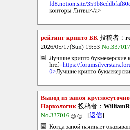
fd8.notion.site/359b8cddbfaf
конторы Литвы</a>
рейтинг крипто БК
投稿者：
r
2026/05/17(Sun) 19:53
No.33701
Лучшие крипто букмекерские 
href=
https://forumsilverstars.
0>
Лучшие крипто букмекерски
Вывод из запоя круглосуточн
Наркологик
投稿者：
WilliamR
No.337016
[
返信
]
Когда запой начинает оказыват