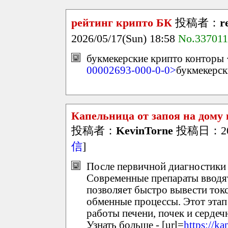
рейтинг крипто БК
投稿者：
r
2026/05/17(Sun) 18:58
No.337011
букмекерские крипто конторы 
00002693-000-0-0>
букмекерск
Капельница от запоя на дому
投稿者：
KevinTorne
投稿日：2026
信
]
После первичной диагностики 
Современные препараты вводя
позволяет быстро вывести ток
обменные процессы. Этот этап
работы печени, почек и сердеч
Узнать больше - [url=
https://k