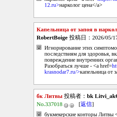
12.ru>
нарколог цена</a>
Капельница от запоя в нарко
RobertBoige
投稿日：2026/05/17(
Игнорирование этих симптомо
последствиям для здоровья, в
повреждение внутренних орга
Разобраться лучше - <a href=
ht
krasnodar7.ru/>
капельница от 
бк Литвы
投稿者：
bk Litvi_a
No.337018
[
返信
]
букмекерские конторы Литвы <