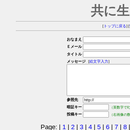
共に生
[
トップに戻る
] [
おなまえ
Ｅメール
タイトル
メッセージ
[
絵文字入力
]
参照先
暗証キー
（英数字で8
投稿キー
（右画像の
Page: |
1
|
2
|
3
|
4
|
5
|
6
|
7
|
8