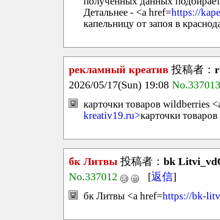
полученных данных подбирает
Детальнее - <a href=
https://kap
капельницу от запоя в краснод
рекламный креатив
投稿者：
r
2026/05/17(Sun) 19:08
No.33701
карточки товаров wildberries <
kreativ19.ru>
карточки товаров 
бк Литвы
投稿者：
bk Litvi_v
No.337012
[
返信
]
бк Литвы <a href=
https://bk-li