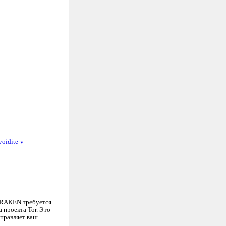
voidite-v-
KRAKEN требуется
 проекта Tor. Это
аправляет ваш