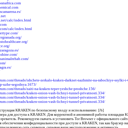
wanafrica.com
hemical.com
ascamarena.es/
.net
.net/calc/index.html
p.com
.com/calc/index.html
ertype.com/
ergranada.org/
stohealthcare.org/
ce.org/
azaragoza.es/
nshine.com/
hanimalrehab.com/
com/
agra.es/
/
orum.com/threads/ishchete-zerkalo-kraken-darknet-nazhmite-na-rabochiye-ssylki-i-
up-uzhe-segodnya.1673/
orum.com/threads/zaiti-na-kraken-teper-yeshche-proshche.156/
orum.com/threads/kraken-onion-vash-lichnyi-tunnel-privatnosti.334/
orum.com/threads/kraken-onion-vash-lichnyi-tunnel-privatnosti.334/
orum.com/threads/kraken-onion-vash-lichnyi-tunnel-privatnosti.334/
струкция KRAKEN по безопасному входу и использованию: [/b]
зера для доступа к KRAKEN. Для корректной и анонимной работы площадки 
реватель. Рекомендуем скачать и установить Tor Browser с официального сайта
я обеспечения конфиденциальности при доступе к KRAKEN, так как браузер н
спределенную сеть серверов, скрывая ваше местоположение и активность.