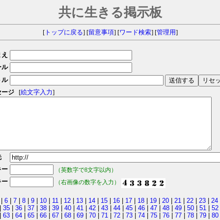
共に生きる掲示板
[
トップに戻る
] [
留意事項
] [
ワード検索
] [
管理用
]
まえ
ール
トル
セージ
[
絵文字入力
]
先
キー
（英数字で8文字以内）
キー
（右画像の数字を入力）
|
6
|
7
|
8
|
9
|
10
|
11
|
12
|
13
|
14
|
15
|
16
|
17
|
18
|
19
|
20
|
21
|
22
|
23
|
24
|
35
|
36
|
37
|
38
|
39
|
40
|
41
|
42
|
43
|
44
|
45
|
46
|
47
|
48
|
49
|
50
|
51
|
52
|
63
|
64
|
65
|
66
|
67
|
68
|
69
|
70
|
71
|
72
|
73
|
74
|
75
|
76
|
77
|
78
|
79
|
80