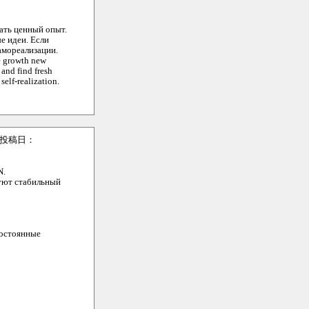
чать ценный опыт.
е идеи. Если
амореализации.
 growth new
and find fresh
elf-realization.
投稿日：
N.
уют стабильный
постоянные