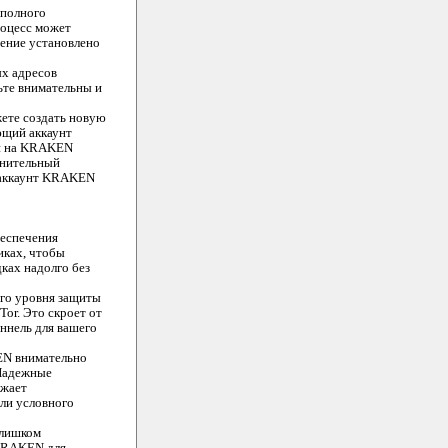
 полного
роцесс может
чение установлено
ых адресов
дьте внимательны и
ете создать новую
ющий аккаунт
ии на KRAKEN
лнительный
ш аккаунт KRAKEN
беспечения
иках, чтобы
ках надолго без
го уровня защиты
or. Это скроет от
ннель для вашего
EN внимательно
 Надежные
ижает
ли условного
слишком