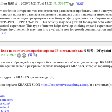
illon
投稿日：2026/04/21(Tue) 13:21
No.333977
[
返信
]
ет особенно интересно тем кто стремится развиваться пробовать новое и полу
тивности помогает развивать мышление расширять опыт и находить интересны
нимание это нередко превращается в любимую сферу для развития общения и с
ёРСРРёС… РРРРС‰РРРёР This activity may be a great fit for anyone who value
ctical experience. This type of interest helps develop thinking expand experience 
 deeper involvement it may turn into a valuable area for growth communication and s
ecB88
- Вход на сайт kraken при блокировке IP: методы обхода
投稿者：
DFsybaini
5
No.333976
[
返信
]
ства мы собрали действующие и безопасные способы входа на ресурс KRAKE
ены официальные и резервные зеркала платформы KRAKEN, которые гарантир
их адресов KRAKEN для перехода:[/b]
ьное зеркало KRAKEN SLON
https://cooperativescatalunya.coop/
и в в топиках(
.com/
lecom.com/
oos.com/
nada.pl
-bus.pl