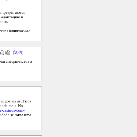
м предлагаются
 адаптацию в
ороны
еская клиника</a>
[
返信
]
жка специалистов в
jogos, os usuГrios
ainda mais. No
ne-casinos-com-
lidade se torna uma