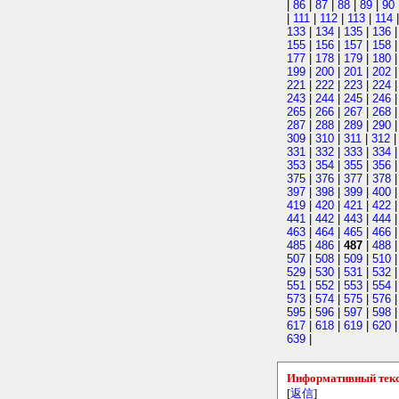
|
86
|
87
|
88
|
89
|
90
|
111
|
112
|
113
|
114
133
|
134
|
135
|
136
155
|
156
|
157
|
158
177
|
178
|
179
|
180
199
|
200
|
201
|
202
221
|
222
|
223
|
224
243
|
244
|
245
|
246
265
|
266
|
267
|
268
287
|
288
|
289
|
290
309
|
310
|
311
|
312
331
|
332
|
333
|
334
353
|
354
|
355
|
356
375
|
376
|
377
|
378
397
|
398
|
399
|
400
419
|
420
|
421
|
422
441
|
442
|
443
|
444
463
|
464
|
465
|
466
485
|
486
|
487
|
488
507
|
508
|
509
|
510
529
|
530
|
531
|
532
551
|
552
|
553
|
554
573
|
574
|
575
|
576
595
|
596
|
597
|
598
617
|
618
|
619
|
620
639
|
Информативный текс
[
返信
]