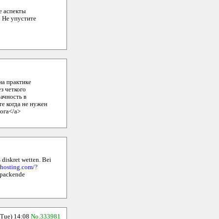
е аспекты
. Не упустите
на практике
з четкого
ачность в
те когда не нужен
ога</a>
 diskret wetten. Bei
rhosting.com/?
e packende
ue) 14:08
No.333981