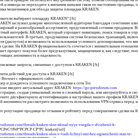
бы быть правдой. Используйте внутреннюю систему обмена сообщениями на
й и никогда не переходите к внешним каналам связи по настоянию продавца, та
ктика мошенников для обхода защиты площадки KRAKEN.
зователи выбирают площадку KRAKEN? [/b]
AKEN заслужил доверие многочисленной аудитории благодаря сочетанию клю
широкий и разнообразный ассортимент, представленный сотнями продавцов. В
тный интерфейс KRAKEN, который упрощает навигацию, поиск товаров и упр
пользователей. В-третьих, продуманная система безопасных транзакций, вкл
ов (диспутов) и возможность использования условного депонирования, что м
н сделки. На KRAKEN функциональность сочетается с внимательным отношени
елает процесс покупок более предсказуемым, защищенным и, как следствие, по
ценящих анонимность и надежность.
оисковые запросы, связанные с доступом к KRAKEN:[/b]
ритм действий для доступа к KRAKEN:[/b]
r Browser с официального сайта.
узер и дождитесь успешного подключения к сети Tor.
троке введите актуальный адрес KRAKEN:
https://go-pressforum.com
истрацию, создав уникальный логин и сложный пароль, или авторизуйтесь в с
ючите двухфакторную аутентификацию в настройках вашего профиля KRAKEN
й анонимности рассмотрите возможность использования VPN-сервиса перед з
те репутацию продавца по отзывам и рейтингу перед совершением сделки на
ressforum.com/threads/kraken-slon-aktual-nyye-vsegda-v-dvizhenii-k-
РСРёС†РёР°РСРСР СР°РС kraken[/url]
ressforum.com/threads/kraken-slon-v-vash-lichnyi-mir-bez-ogranichenii-stan-te-