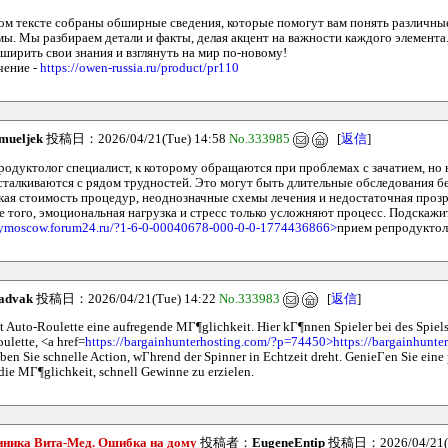
ом тексте собраны обширные сведения, которые помогут вам понять различны
ы. Мы разбираем детали и факты, делая акцент на важности каждого элемента
ширить свои знания и взглянуть на мир по-новому!
чение -
https://owen-russia.ru/product/pr110
mueljek
投稿日：2026/04/21(Tue) 14:58
No.333985
[
返信
]
продуктолог специалист, к которому обращаются при проблемах с зачатием, но 
сталкиваются с рядом трудностей. Это могут быть длительные обследования бе
окая стоимость процедур, неоднозначные схемы лечения и недостаточная прозр
е того, эмоциональная нагрузка и стресс только усложняют процесс. Подскажи
mymoscow.forum24.ru/?1-6-0-00040678-000-0-0-1774436866>
прием репродуктол
ladvak
投稿日：2026/04/21(Tue) 14:22
No.333983
[
返信
]
t Auto-Roulette eine aufregende MГ¶glichkeit. Hier kГ¶nnen Spieler bei des Spiels
oulette, <a href=
https://bargainhunterhosting.com/?p=74450>https://bargainhunte
ben Sie schnelle Action, wГhrend der Spinner in Echtzeit dreht. GenieГen Sie ein
ie MГ¶glichkeit, schnell Gewinne zu erzielen.
иника Вита-Мед. Ошибка на дому
投稿者：
EugeneEntip
投稿日：2026/04/21(T