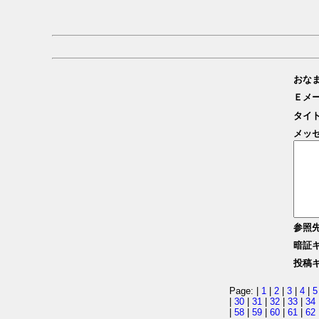
おな
Ｅメ
タイ
メッ
参照
暗証
投稿
Page: |
1
|
2
|
3
|
4
|
5
|
30
|
31
|
32
|
33
|
34
|
58
|
59
|
60
|
61
|
62