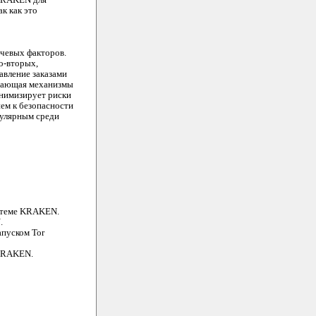
 KRAKEN для
к как это
чевых факторов.
о-вторых,
авление заказами
ючающая механизмы
инимизирует риски
ем к безопасности
пулярным среди
истеме KRAKEN.
.
апуском Tor
 KRAKEN.