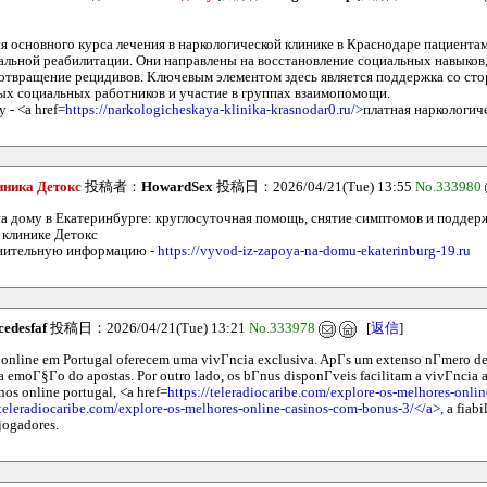
я основного курса лечения в наркологической клинике в Краснодаре пациента
льной реабилитации. Они направлены на восстановление социальных навыков,
отвращение рецидивов. Ключевым элементом здесь является поддержка со ст
х социальных работников и участие в группах взаимопомощи.
 - <a href=
https://narkologicheskaya-klinika-krasnodar0.ru/>
платная наркологич
иника Детокс
投稿者：
HowardSex
投稿日：2026/04/21(Tue) 13:55
No.333980
на дому в Екатеринбурге: круглосуточная помощь, снятие симптомов и поддер
 клинике Детокс
нительную информацию -
https://vyvod-iz-zapoya-na-domu-ekaterinburg-19.ru
edesfaf
投稿日：2026/04/21(Tue) 13:21
No.333978
[
返信
]
s online em Portugal oferecem uma vivГncia exclusiva. ApГs um extenso nГmero de 
 emoГ§Гo do apostas. Por outro lado, os bГnus disponГveis facilitam a vivГncia 
nos online portugal, <a href=
https://teleradiocaribe.com/explore-os-melhores-onli
/teleradiocaribe.com/explore-os-melhores-online-casinos-com-bonus-3/</a>,
a fiabi
jogadores.