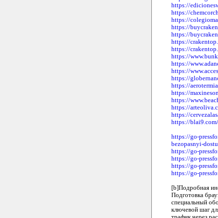
https://ediciones
https://chemcorc
https://colegiom
https://buycraken
https://buycraken
https://crakento
https://crakentop
https://www.bunk
https://www.adan
https://www.acces
https://globernan
https://aerotermi
https://maxineso
https://www.beac
https://arteoliva.
https://cervezalas
https://blai9.com
https://go-pressf
bezopasnyi-dost
https://go-pressf
https://go-pressf
https://go-pressf
https://go-pressf
[b]Подробная ин
Подготовка брау
специальный обоз
ключевой шаг дл
трафик через ра