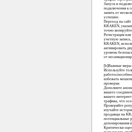
Запуск и подклю
подключения к с
занять от неско
успешно.
Переход на сайт
KRAKEN, указанны
точно копируйте
Регистрация или
учетную запись,
KRAKEN, использ
активировать дв
уровень безопас
от несанкционир
[b]Важные меры 
Используйте тол
работоспособнос
избежать мошенн
проверки.
Дополните анони
вашего соединен
вашего интернет
трафика, что ос
Проверяйте реп
изучайте истори
продавцы на KR
потенциальные р
депонирования (
Критически оцен