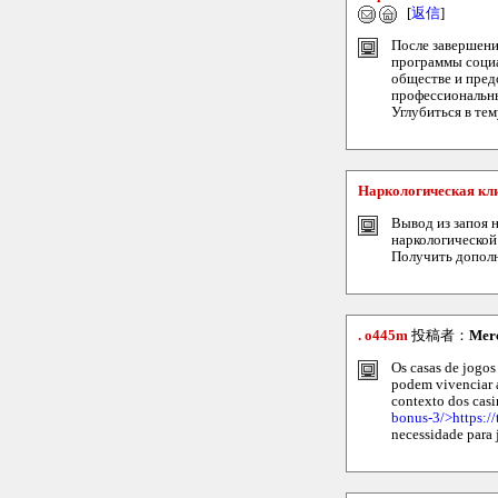
[
返信
]
После завершени
программы социа
обществе и пред
профессиональны
Углубиться в тему
Наркологическая кл
Вывод из запоя 
наркологической
Получить допол
. o445m
投稿者：
Merc
Os casas de jogo
podem vivenciar a
contexto dos casi
bonus-3/>https:/
necessidade para 