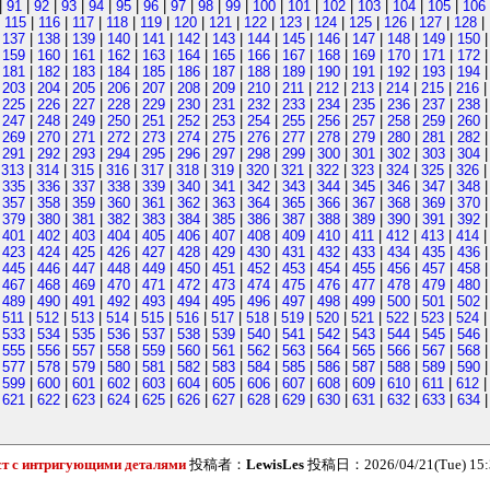
|
91
|
92
|
93
|
94
|
95
|
96
|
97
|
98
|
99
|
100
|
101
|
102
|
103
|
104
|
105
|
106
|
115
|
116
|
117
|
118
|
119
|
120
|
121
|
122
|
123
|
124
|
125
|
126
|
127
|
128
|
|
137
|
138
|
139
|
140
|
141
|
142
|
143
|
144
|
145
|
146
|
147
|
148
|
149
|
150
|
159
|
160
|
161
|
162
|
163
|
164
|
165
|
166
|
167
|
168
|
169
|
170
|
171
|
172
|
181
|
182
|
183
|
184
|
185
|
186
|
187
|
188
|
189
|
190
|
191
|
192
|
193
|
194
|
203
|
204
|
205
|
206
|
207
|
208
|
209
|
210
|
211
|
212
|
213
|
214
|
215
|
216
|
225
|
226
|
227
|
228
|
229
|
230
|
231
|
232
|
233
|
234
|
235
|
236
|
237
|
238
|
247
|
248
|
249
|
250
|
251
|
252
|
253
|
254
|
255
|
256
|
257
|
258
|
259
|
260
|
269
|
270
|
271
|
272
|
273
|
274
|
275
|
276
|
277
|
278
|
279
|
280
|
281
|
282
|
291
|
292
|
293
|
294
|
295
|
296
|
297
|
298
|
299
|
300
|
301
|
302
|
303
|
304
|
313
|
314
|
315
|
316
|
317
|
318
|
319
|
320
|
321
|
322
|
323
|
324
|
325
|
326
|
335
|
336
|
337
|
338
|
339
|
340
|
341
|
342
|
343
|
344
|
345
|
346
|
347
|
348
|
357
|
358
|
359
|
360
|
361
|
362
|
363
|
364
|
365
|
366
|
367
|
368
|
369
|
370
|
379
|
380
|
381
|
382
|
383
|
384
|
385
|
386
|
387
|
388
|
389
|
390
|
391
|
392
|
401
|
402
|
403
|
404
|
405
|
406
|
407
|
408
|
409
|
410
|
411
|
412
|
413
|
414
|
423
|
424
|
425
|
426
|
427
|
428
|
429
|
430
|
431
|
432
|
433
|
434
|
435
|
436
|
445
|
446
|
447
|
448
|
449
|
450
|
451
|
452
|
453
|
454
|
455
|
456
|
457
|
458
|
467
|
468
|
469
|
470
|
471
|
472
|
473
|
474
|
475
|
476
|
477
|
478
|
479
|
480
|
489
|
490
|
491
|
492
|
493
|
494
|
495
|
496
|
497
|
498
|
499
|
500
|
501
|
502
|
511
|
512
|
513
|
514
|
515
|
516
|
517
|
518
|
519
|
520
|
521
|
522
|
523
|
524
|
533
|
534
|
535
|
536
|
537
|
538
|
539
|
540
|
541
|
542
|
543
|
544
|
545
|
546
|
555
|
556
|
557
|
558
|
559
|
560
|
561
|
562
|
563
|
564
|
565
|
566
|
567
|
568
|
577
|
578
|
579
|
580
|
581
|
582
|
583
|
584
|
585
|
586
|
587
|
588
|
589
|
590
|
599
|
600
|
601
|
602
|
603
|
604
|
605
|
606
|
607
|
608
|
609
|
610
|
611
|
612
|
621
|
622
|
623
|
624
|
625
|
626
|
627
|
628
|
629
|
630
|
631
|
632
|
633
|
634
т с интригующими деталями
投稿者：
LewisLes
投稿日：2026/04/21(Tue) 15