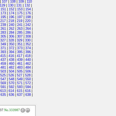
|
107
|
108
|
109
|
110
129
|
130
|
131
|
132
|
|
151
|
152
|
153
|
154
|
|
173
|
174
|
175
|
176
|
|
195
|
196
|
197
|
198
|
|
217
|
218
|
219
|
220
|
|
239
|
240
|
241
|
242
|
|
261
|
262
|
263
|
264
|
|
283
|
284
|
285
|
286
|
|
305
|
306
|
307
|
308
|
|
327
|
328
|
329
|
330
|
|
349
|
350
|
351
|
352
|
|
371
|
372
|
373
|
374
|
|
393
|
394
|
395
|
396
|
|
415
|
416
|
417
|
418
|
|
437
|
438
|
439
|
440
|
|
459
|
460
|
461
|
462
|
|
481
|
482
|
483
|
484
|
|
503
|
504
|
505
|
506
|
|
525
|
526
|
527
|
528
|
|
547
|
548
|
549
|
550
|
|
569
|
570
|
571
|
572
|
|
591
|
592
|
593
|
594
|
|
613
|
614
|
615
|
616
|
|
635
|
636
|
637
|
638
|
:37
No.333987