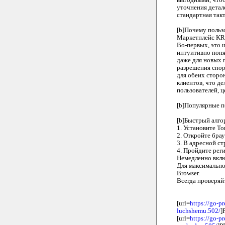
выгодными, что
уточнения детале
стандартная та
[b]Почему поль
Маркетплейс KR
Во-первых, это 
интуитивно поня
даже для новых 
разрешения спор
для обеих сторо
клиентов, что д
пользователей, 
[b]Популярные п
[b]Быстрый алго
1. Установите To
2. Откройте бра
3. В адресной с
4. Пройдите рег
Немедленно вкл
Для максимально
Browser.
Всегда проверяй
[url=
https://go-p
luchshemu.502/
]
[url=
https://go-p