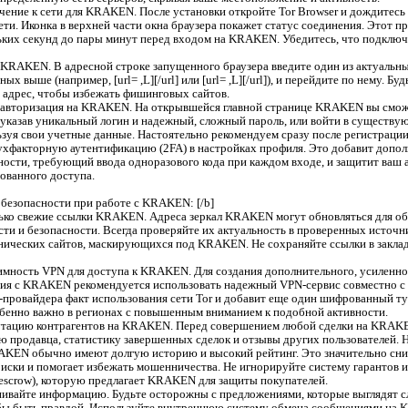
чение к сети для KRAKEN. После установки откройте Tor Browser и дождитесь
ети. Иконка в верхней части окна браузера покажет статус соединения. Этот п
льких секунд до пары минут перед входом на KRAKEN. Убедитесь, что подклю
 KRAKEN. В адресной строке запущенного браузера введите один из актуальн
х выше (например, [url= ,L][/url] или [url= ,L][/url]), и перейдите по нему. Бу
 адрес, чтобы избежать фишинговых сайтов.
 авторизация на KRAKEN. На открывшейся главной странице KRAKEN вы смож
 указав уникальный логин и надежный, сложный пароль, или войти в существу
уя свои учетные данные. Настоятельно рекомендуем сразу после регистрац
ухфакторную аутентификацию (2FA) в настройках профиля. Это добавит допо
ности, требующий ввода одноразового кода при каждом входе, и защитит ва
ованного доступа.
безопасности при работе с KRAKEN: [/b]
ько свежие ссылки KRAKEN. Адреса зеркал KRAKEN могут обновляться для о
ти и безопасности. Всегда проверяйте их актуальность в проверенных источн
ических сайтов, маскирующихся под KRAKEN. Не сохраняйте ссылки в заклад
мность VPN для доступа к KRAKEN. Для создания дополнительного, усиленно
ия с KRAKEN рекомендуется использовать надежный VPN-сервис совместно с T
-провайдера факт использования сети Tor и добавит еще один шифрованный ту
обенно важно в регионах с повышенным вниманием к подобной активности.
утацию контрагентов на KRAKEN. Перед совершением любой сделки на KRAK
ю продавца, статистику завершенных сделок и отзывы других пользователей.
AKEN обычно имеют долгую историю и высокий рейтинг. Это значительно сн
иски и помогает избежать мошенничества. Не игнорируйте систему гарантов и
escrow), которую предлагает KRAKEN для защиты покупателей.
ивайте информацию. Будьте осторожны с предложениями, которые выглядят 