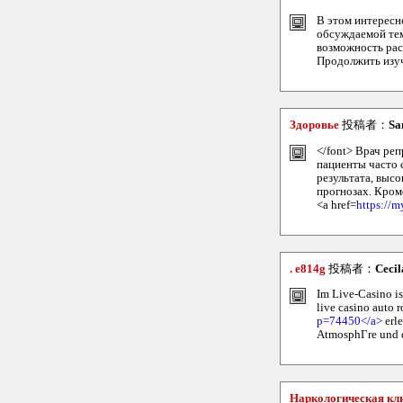
В этом интересн
обсуждаемой тем
возможность рас
Продолжить изу
Здоровье
投稿者：
Sa
</font> Врач ре
пациенты часто 
результата, выс
прогнозах. Кром
<a href=
https://
. e814g
投稿者：
Ceci
Im Live-Casino is
live casino auto r
p=74450</a>
erle
AtmosphГre und d
Наркологическая кл