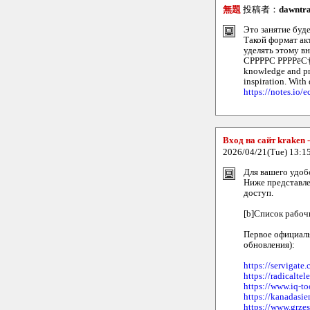
無題
投稿者：
dawntra
Это занятие буд
Такой формат ак
уделять этому в
СРРРРС РРРРёС†Р
knowledge and pra
inspiration. With
https://notes.io/
Вход на сайт kraken 
2026/04/21(Tue) 13:1
Для вашего удоб
Ниже представл
доступ.
[b]Список рабоч
Первое официал
обновления):
https://servigate
https://radicalte
https://www.iq-t
https://kanadasie
https://www.grzes