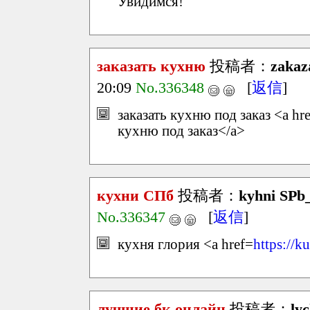
Увидимся!
заказать кухню
投稿者：
zakaz
20:09
No.336348
[
返信
]
заказать кухню под заказ <a hr
кухню под заказ</a>
кухни СПб
投稿者：
kyhni SPb
No.336347
[
返信
]
кухня глория <a href=
https://k
лучшие бк онлайн
投稿者：
ly