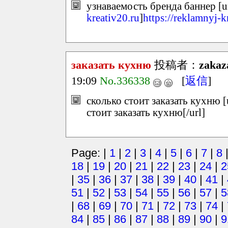
узнаваемость бренда баннер [u
kreativ20.ru
]
https://reklamnyj-k
заказать кухню
投稿者：
zakaz
19:09
No.336338
[
返信
]
сколько стоит заказать кухню [
стоит заказать кухню[/url]
Page: |
1
|
2
|
3
|
4
|
5
|
6
|
7
|
8
18
|
19
|
20
|
21
|
22
|
23
|
24
|
2
|
35
|
36
|
37
|
38
|
39
|
40
|
41
|
51
|
52
|
53
|
54
|
55
|
56
|
57
|
5
|
68
|
69
|
70
|
71
|
72
|
73
|
74
|
84
|
85
|
86
|
87
|
88
|
89
|
90
|
9