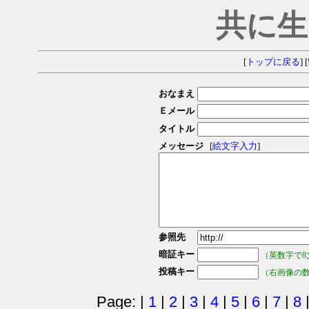
共に生
[
トップに戻る
] [
おなまえ
Ｅメール
タイトル
メッセージ
[
絵文字入力
]
参照先
暗証キー
（英数字で8
投稿キー
（右画像の
Page: |
1
|
2
|
3
|
4
|
5
|
6
|
7
|
8