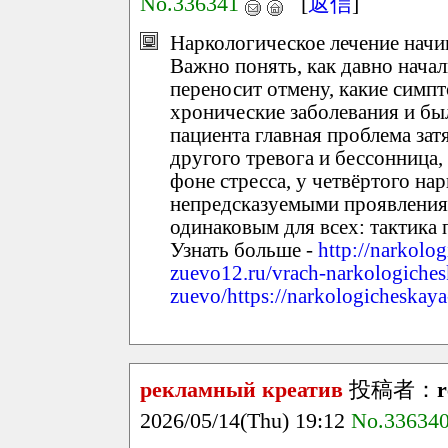
No.336341
[
返信
]
Наркологическое лечение начин
Важно понять, как давно начал
переносит отмену, какие симп
хронические заболевания и бы
пациента главная проблема зат
другого тревога и бессонница
фоне стресса, у четвёртого на
непредсказуемыми проявления
одинаковым для всех: тактика
Узнать больше -
http://narkolo
zuevo12.ru/vrach-narkologiches
zuevo/https://narkologicheskay
рекламный креатив
投稿者：
r
2026/05/14(Thu) 19:12
No.33634