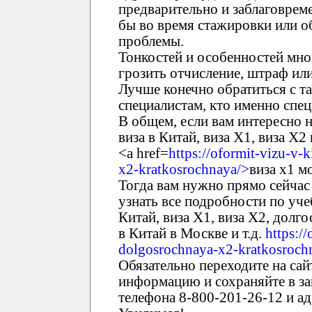
предварительно и заблаговрем
бы во время стажировки или о
проблемы.
Тонкостей и особенностей мно
грозить отчисление, штраф ил
Лучше конечно обратиться с т
специалистам, кто именно спец
В общем, если вам интересно н
виза в Китай, виза X1, виза X2 
<a href=
https://oformit-vizu-v-
x2-kratkosrochnaya/>
виза x1 м
Тогда вам нужно прямо сейчас 
узнать все подробности по учеб
Китай, виза X1, виза X2, долго
в Китай в Москве и т.д.
https:/
dolgosrochnaya-x2-kratkosroch
Обязательно переходите на сай
информацию и сохраняйте в зак
телефона 8-800-201-26-12 и ад