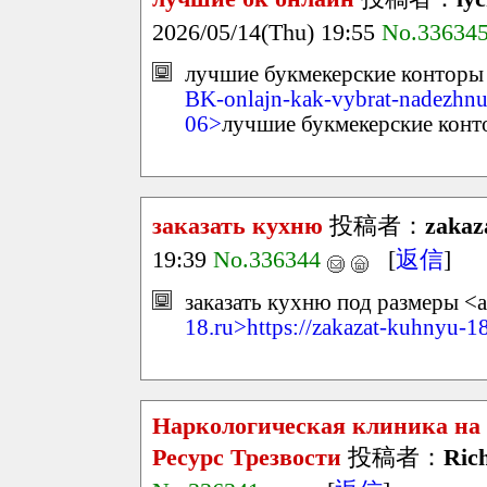
2026/05/14(Thu) 19:55
No.33634
лучшие букмекерские конторы 
BK-onlajn-kak-vybrat-nadezhn
06>
лучшие букмекерские конт
заказать кухню
投稿者：
zakaz
19:39
No.336344
[
返信
]
заказать кухню под размеры <a
18.ru>https://zakazat-kuhnyu-1
Наркологическая клиника на 
Ресурс Трезвости
投稿者：
Ric