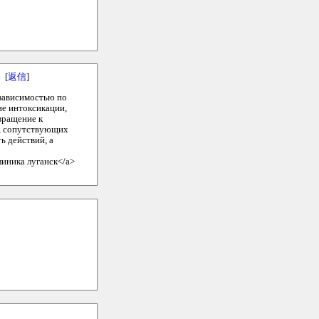
[
返信
]
 зависимостью по
ие интоксикации,
вращение к
я, сопутствующих
ь действий, а
линика луганск</a>