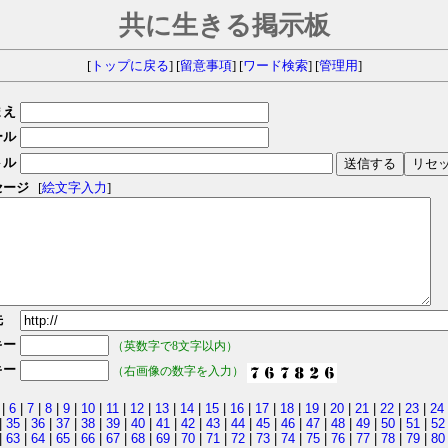
共に生きる掲示板
[
トップに戻る
] [
留意事項
] [
ワード検索
] [
管理用
]
まえ
ール
トル
セージ
[
絵文字入力
]
先
キー
（英数字で8文字以内）
キー
（右画像の数字を入力）
|
6
|
7
|
8
|
9
|
10
|
11
|
12
|
13
|
14
|
15
|
16
|
17
|
18
|
19
|
20
|
21
|
22
|
23
|
24
|
35
|
36
|
37
|
38
|
39
|
40
|
41
|
42
|
43
|
44
|
45
|
46
|
47
|
48
|
49
|
50
|
51
|
52
|
63
|
64
|
65
|
66
|
67
|
68
|
69
|
70
|
71
|
72
|
73
|
74
|
75
|
76
|
77
|
78
|
79
|
80