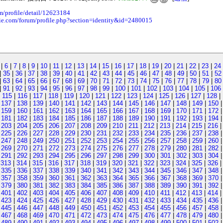
m/profile/detail/12623184
ie.com/forum/profile.php?section=identity&id=2480015
|
6
|
7
|
8
|
9
|
10
|
11
|
12
|
13
|
14
|
15
|
16
|
17
|
18
|
19
|
20
|
21
|
22
|
23
|
24
|
35
|
36
|
37
|
38
|
39
|
40
|
41
|
42
|
43
|
44
|
45
|
46
|
47
|
48
|
49
|
50
|
51
|
52
|
63
|
64
|
65
|
66
|
67
|
68
|
69
|
70
|
71
|
72
|
73
|
74
|
75
|
76
|
77
|
78
|
79
|
80
|
91
|
92
|
93
|
94
|
95
|
96
|
97
|
98
|
99
|
100
|
101
|
102
|
103
|
104
|
105
|
106
|
115
|
116
|
117
|
118
|
119
|
120
|
121
|
122
|
123
|
124
|
125
|
126
|
127
|
128
|
|
137
|
138
|
139
|
140
|
141
|
142
|
143
|
144
|
145
|
146
|
147
|
148
|
149
|
150
|
159
|
160
|
161
|
162
|
163
|
164
|
165
|
166
|
167
|
168
|
169
|
170
|
171
|
172
|
181
|
182
|
183
|
184
|
185
|
186
|
187
|
188
|
189
|
190
|
191
|
192
|
193
|
194
|
203
|
204
|
205
|
206
|
207
|
208
|
209
|
210
|
211
|
212
|
213
|
214
|
215
|
216
|
225
|
226
|
227
|
228
|
229
|
230
|
231
|
232
|
233
|
234
|
235
|
236
|
237
|
238
|
247
|
248
|
249
|
250
|
251
|
252
|
253
|
254
|
255
|
256
|
257
|
258
|
259
|
260
|
269
|
270
|
271
|
272
|
273
|
274
|
275
|
276
|
277
|
278
|
279
|
280
|
281
|
282
|
291
|
292
|
293
|
294
|
295
|
296
|
297
|
298
|
299
|
300
|
301
|
302
|
303
|
304
|
313
|
314
|
315
|
316
|
317
|
318
|
319
|
320
|
321
|
322
|
323
|
324
|
325
|
326
|
335
|
336
|
337
|
338
|
339
|
340
|
341
|
342
|
343
|
344
|
345
|
346
|
347
|
348
|
357
|
358
|
359
|
360
|
361
|
362
|
363
|
364
|
365
|
366
|
367
|
368
|
369
|
370
|
379
|
380
|
381
|
382
|
383
|
384
|
385
|
386
|
387
|
388
|
389
|
390
|
391
|
392
|
401
|
402
|
403
|
404
|
405
|
406
|
407
|
408
|
409
|
410
|
411
|
412
|
413
|
414
|
423
|
424
|
425
|
426
|
427
|
428
|
429
|
430
|
431
|
432
|
433
|
434
|
435
|
436
|
445
|
446
|
447
|
448
|
449
|
450
|
451
|
452
|
453
|
454
|
455
|
456
|
457
|
458
|
467
|
468
|
469
|
470
|
471
|
472
|
473
|
474
|
475
|
476
|
477
|
478
|
479
|
480
|
489
|
490
|
491
|
492
|
493
|
494
|
495
|
496
|
497
|
498
|
499
|
500
|
501
|
502