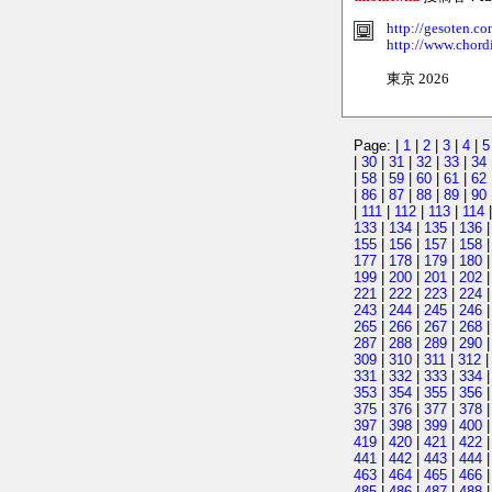
http://gesoten.co
http://www.chord
東京 2026
Page: |
1
|
2
|
3
|
4
|
5
|
30
|
31
|
32
|
33
|
34
|
58
|
59
|
60
|
61
|
62
|
86
|
87
|
88
|
89
|
90
|
111
|
112
|
113
|
114
133
|
134
|
135
|
136
155
|
156
|
157
|
158
177
|
178
|
179
|
180
199
|
200
|
201
|
202
221
|
222
|
223
|
224
243
|
244
|
245
|
246
265
|
266
|
267
|
268
287
|
288
|
289
|
290
309
|
310
|
311
|
312
331
|
332
|
333
|
334
353
|
354
|
355
|
356
375
|
376
|
377
|
378
397
|
398
|
399
|
400
419
|
420
|
421
|
422
441
|
442
|
443
|
444
463
|
464
|
465
|
466
485
|
486
|
487
|
488