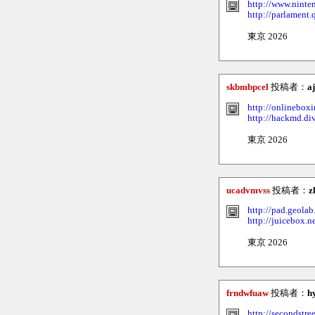
http://www.ninte
http://parlament
東京 2026
skbmbpcel
投稿者：
a
http://onlineboxi
http://hackmd.di
東京 2026
ucadvmvss
投稿者：
z
http://pad.geol
http://juicebox.
東京 2026
frndwfuaw
投稿者：
h
http://secondstre