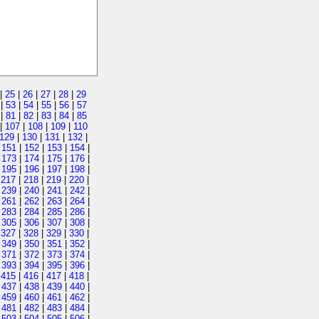
|
25
|
26
|
27
|
28
|
29
|
53
|
54
|
55
|
56
|
57
|
81
|
82
|
83
|
84
|
85
|
107
|
108
|
109
|
110
129
|
130
|
131
|
132
|
|
151
|
152
|
153
|
154
|
|
173
|
174
|
175
|
176
|
|
195
|
196
|
197
|
198
|
|
217
|
218
|
219
|
220
|
|
239
|
240
|
241
|
242
|
|
261
|
262
|
263
|
264
|
|
283
|
284
|
285
|
286
|
|
305
|
306
|
307
|
308
|
|
327
|
328
|
329
|
330
|
|
349
|
350
|
351
|
352
|
|
371
|
372
|
373
|
374
|
|
393
|
394
|
395
|
396
|
|
415
|
416
|
417
|
418
|
|
437
|
438
|
439
|
440
|
|
459
|
460
|
461
|
462
|
|
481
|
482
|
483
|
484
|
|
503
|
504
|
505
|
506
|