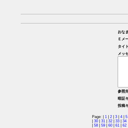
おな
Ｅメ
タイ
メッ
参照
暗証
投稿
Page: |
1
|
2
|
3
|
4
|
5
|
30
|
31
|
32
|
33
|
34
|
58
|
59
|
60
|
61
|
62