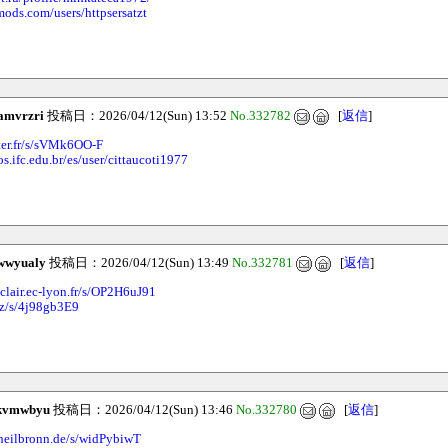
mods.com/users/httpsersatzt
amvrzri
投稿日：2026/04/12(Sun) 13:52
No.332782
[
返信
]
pter.fr/s/sVMk6OO-F
os.ifc.edu.br/es/user/cittaucoti1977
wwyualy
投稿日：2026/04/12(Sun) 13:49
No.332781
[
返信
]
clair.ec-lyon.fr/s/OP2H6uJ91
cz/s/4j98gb3E9
kvmwbyu
投稿日：2026/04/12(Sun) 13:46
No.332780
[
返信
]
s-heilbronn.de/s/widPybiwT