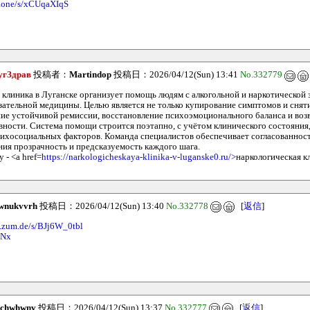
s.one/s/xCUqaXIqS
угЗдрав
投稿者：
Martindop
投稿日：2026/04/12(Sun) 13:41
No.332779
 клиника в Луганске организует помощь людям с алкогольной и наркотической
зательной медицины. Целью является не только купирование симптомов и снят
ие устойчивой ремиссии, восстановление психоэмоционального баланса и воз
вности. Система помощи строится поэтапно, с учётом клинического состояни
сихосоциальных факторов. Команда специалистов обеспечивает согласованност
ния прозрачность и предсказуемость каждого шага.
 - <a href=
https://narkologicheskaya-klinika-v-luganske0.ru/>
наркологическая к
wnukvvrh
投稿日：2026/04/12(Sun) 13:40
No.332778
[
返信
]
.zum.de/s/BJj6W_0tbl
MNx
achwhwnv
投稿日：2026/04/12(Sun) 13:37
No.332777
[
返信
]