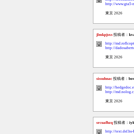
http://www.gta5-
東京 2026
jlmkpjsxs
投稿者：
kv
http://md.roflco
http://dadosabert
東京 2026
sissuhnac
投稿者：
bo
http://hedgedoc.e
http://md.nolog.
東京 2026
srcuafhzq
投稿者：
iy
http://text.dsf.h