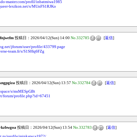
ndo-master.com/profil/inbatmiwa1985
.queer-lexikon.net/s/MUnFS1RJKo
jfnjwefm
投稿日：2026/04/12(Sun) 14:00
No.332785
[
返信
]
ng.net/jforum/user/profile/433799.page
verse-team.fr/s/S1S0Iq6FZg
kngpgiza
投稿日：2026/04/12(Sun) 13:57
No.332784
[
返信
]
ab.space/s/msMESpGBt
net/forum/profile.php?id=67451
ykzbwgoa
投稿日：2026/04/12(Sun) 13:54
No.332783
[
返信
]
et.ru/profile/minkateca1972/