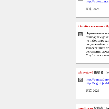
http://notes.bmc
東京 2026
Ошибка в клинике Л
Наркологическая
стандартам дока
но и формирован
социальной акти
заболеваний и п
регламенты лече
Углубиться в тему
zhiyvqbwd
投稿者：
k
http://zumpadpro
http://v.gd/Qkv
東京 2026
tmohltwku
投稿者：
l