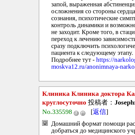
запой, выраженная абстиненция
осложнения со стороны сердца 
сознания, психотические сим
контроль динамики и возможно
не заходит. Кроме того, в ст
переход к лечению зависимости
сразу подключить психологиче
пациента к следующему этапу.
Подробнее тут -
https://narkol
moskva12.ru/anonimnaya-narkol
Клиника Клиника доктора Ка
круглосуточно
投稿者：
Joseph
No.335598
[
返信
]
Домашний формат помощи расс
добраться до медицинского уч