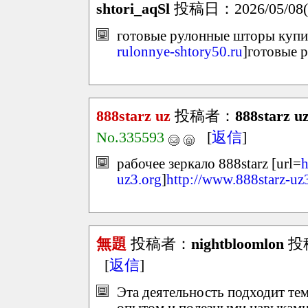
shtori_aqSl
投稿日：2026/05/08(Fr
готовые рулонные шторы купит
rulonnye-shtory50.ru
]готовые 
888starz uz
投稿者：
888starz u
No.335593
[
返信
]
рабочее зеркало 888starz [url=
h
uz3.org
]
http://www.888starz-uz
無題
投稿者：
nightbloomlon
投稿
[
返信
]
Эта деятельность подходит тем