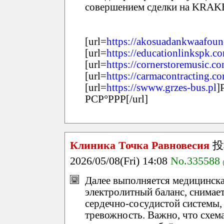
совершением сделки на KRAK
[url=
https://akosuadankwaafoun
[url=
https://educationlinkspk.c
[url=
https://cornerstoremusic.c
[url=
https://carmacontracting.c
[url=
https://swww.grzes-bus.pl
]
РСР°РРР[/url]
Клиника Точка Равновесия
投
2026/05/08(Fri) 14:08
No.335588
Далее выполняется медицинска
электролитный баланс, снимае
сердечно-сосудистой системы, 
тревожность. Важно, что схем