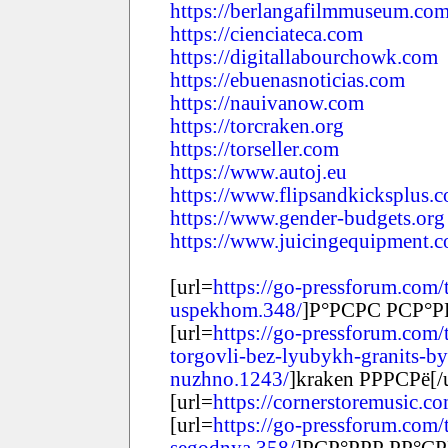
https://berlangafilmmuseum.co
https://cienciateca.com
https://digitallabourchowk.com
https://ebuenasnoticias.com
https://nauivanow.com
https://torcraken.org
https://torseller.com
https://www.autoj.eu
https://www.flipsandkicksplus.
https://www.gender-budgets.org
https://www.juicingequipment.
[url=
https://go-pressforum.com/
uspekhom.348/
]Р°РСРС РСР°РР
[url=
https://go-pressforum.com
torgovli-bez-lyubykh-granits-by
nuzhno.1243/
]kraken РРРСРё[/u
[url=
https://cornerstoremusic.c
[url=
https://go-pressforum.com/
segodnya.358/
]РСР°РРР РР°СР