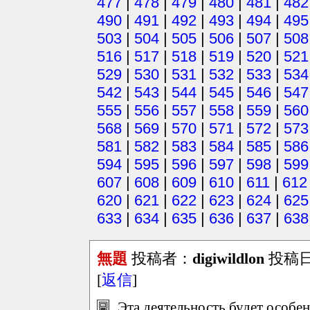
477
|
478
|
479
|
480
|
481
|
482
490
|
491
|
492
|
493
|
494
|
495
503
|
504
|
505
|
506
|
507
|
508
516
|
517
|
518
|
519
|
520
|
521
529
|
530
|
531
|
532
|
533
|
534
542
|
543
|
544
|
545
|
546
|
547
555
|
556
|
557
|
558
|
559
|
560
568
|
569
|
570
|
571
|
572
|
573
581
|
582
|
583
|
584
|
585
|
586
594
|
595
|
596
|
597
|
598
|
599
607
|
608
|
609
|
610
|
611
|
612
620
|
621
|
622
|
623
|
624
|
625
633
|
634
|
635
|
636
|
637
|
638
無題
投稿者：
digiwildlon
投稿日：2
[
返信
]
Эта деятельность будет особен