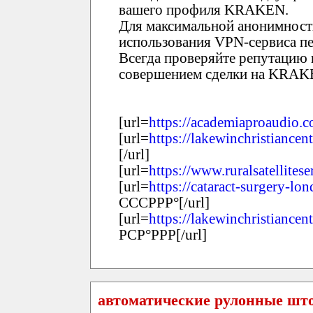
вашего профиля KRAKEN.
Для максимальной анонимност
использования VPN-сервиса пе
Всегда проверяйте репутацию 
совершением сделки на KRAK
[url=
https://academiaproaudio.
[url=
https://lakewinchristiancent
[/url]
[url=
https://www.ruralsatellites
[url=
https://cataract-surgery-lo
СССРРР°[/url]
[url=
https://lakewinchristiancent
РСР°РРР[/url]
автоматические рулонные шт