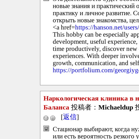
новые знания и практический о
практику и личное развитие. С
открыть новые знакомства, цел
<a href=
https://hanson.net/user
This hobby can be especially appe
development, useful experience, 
time productively, discover new
experiences. With deeper involve
growth, communication, and self-
https://portfolium.com/georgiy
Наркологическая клиника в 
Баланса
投稿者：
Michaeldup
投
[
返信
]
Стационар выбирают, когда ну
или есть вероятность резкого