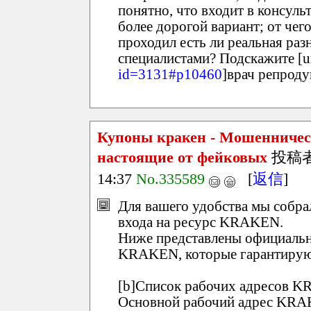
понятно, что входит в консуль
более дорогой вариант; от чего
проходил есть ли реальная р
специалистами? Подскажите [u
id=3131#p10460
]врач репроду
Купоны кракен - Мошенничест
настоящие от фейковых
投稿
14:37
No.335589
[
返信
]
Для вашего удобства мы собр
входа на ресурс KRAKEN.
Ниже представлены официальн
KRAKEN, которые гарантирую
[b]Список рабочих адресов KR
Основной рабочий адрес KR