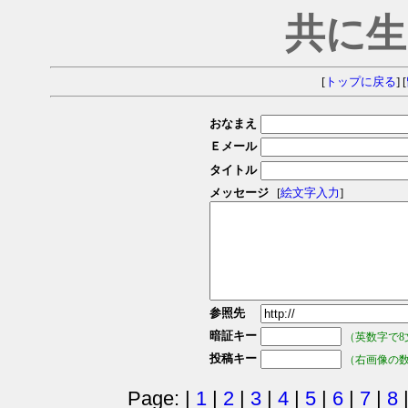
共に生
[
トップに戻る
] [
おなまえ
Ｅメール
タイトル
メッセージ
[
絵文字入力
]
参照先
暗証キー
（英数字で8
投稿キー
（右画像の
Page: |
1
|
2
|
3
|
4
|
5
|
6
|
7
|
8