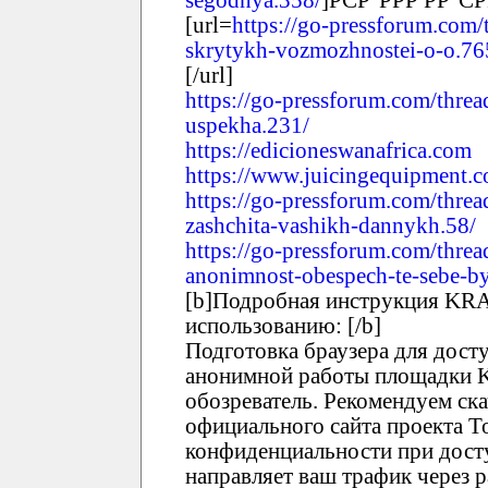
[url=
https://go-pressforum.com/
skrytykh-vozmozhnostei-o-o.76
[/url]
https://go-pressforum.com/thre
uspekha.231/
https://edicioneswanafrica.com
https://www.juicingequipment.
https://go-pressforum.com/threa
zashchita-vashikh-dannykh.58/
https://go-pressforum.com/thread
anonimnost-obespech-te-sebe-by
[b]Подробная инструкция KRA
использованию: [/b]
Подготовка браузера для дост
анонимной работы площадки 
обозреватель. Рекомендуем ска
официального сайта проекта T
конфиденциальности при дост
направляет ваш трафик через 