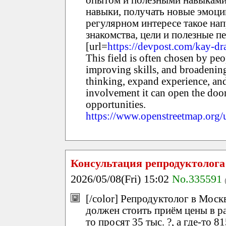
опытом и полезными навыками.
навыки, получать новые эмоци
регулярном интересе такое на
знакомства, цели и полезные п
[url=
https://devpost.com/kay-dr
This field is often chosen by pe
improving skills, and broadening
thinking, expand experience, and
involvement it can open the door
opportunities.
https://www.openstreetmap.org/
Консультация репродуктолога
2026/05/08(Fri) 15:02
No.335591
[/color] Репродуктолог в Моск
должен стоить приём цены в р
то просят 35 тыс. ?, а где-то 8