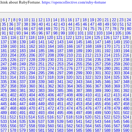
s think about RubyFortune.
https://opencollective.com/ruby-fortune
|
6
|
7
|
8
|
9
|
10
|
11
|
12
|
13
|
14
|
15
|
16
|
17
|
18
|
19
|
20
|
21
|
22
|
23
|
24
|
35
|
36
|
37
|
38
|
39
|
40
|
41
|
42
|
43
|
44
|
45
|
46
|
47
|
48
|
49
|
50
|
51
|
52
|
63
|
64
|
65
|
66
|
67
|
68
|
69
|
70
|
71
|
72
|
73
|
74
|
75
|
76
|
77
|
78
|
79
|
80
|
91
|
92
|
93
|
94
|
95
|
96
|
97
|
98
|
99
|
100
|
101
|
102
|
103
|
104
|
105
|
106
|
115
|
116
|
117
|
118
|
119
|
120
|
121
|
122
|
123
|
124
|
125
|
126
|
127
|
128
|
|
137
|
138
|
139
|
140
|
141
|
142
|
143
|
144
|
145
|
146
|
147
|
148
|
149
|
150
|
159
|
160
|
161
|
162
|
163
|
164
|
165
|
166
|
167
|
168
|
169
|
170
|
171
|
172
|
181
|
182
|
183
|
184
|
185
|
186
|
187
|
188
|
189
|
190
|
191
|
192
|
193
|
194
|
203
|
204
|
205
|
206
|
207
|
208
|
209
|
210
|
211
|
212
|
213
|
214
|
215
|
216
|
225
|
226
|
227
|
228
|
229
|
230
|
231
|
232
|
233
|
234
|
235
|
236
|
237
|
238
|
247
|
248
|
249
|
250
|
251
|
252
|
253
|
254
|
255
|
256
|
257
|
258
|
259
|
260
|
269
|
270
|
271
|
272
|
273
|
274
|
275
|
276
|
277
|
278
|
279
|
280
|
281
|
282
|
291
|
292
|
293
|
294
|
295
|
296
|
297
|
298
|
299
|
300
|
301
|
302
|
303
|
304
|
313
|
314
|
315
|
316
|
317
|
318
|
319
|
320
|
321
|
322
|
323
|
324
|
325
|
326
|
335
|
336
|
337
|
338
|
339
|
340
|
341
|
342
|
343
|
344
|
345
|
346
|
347
|
348
|
357
|
358
|
359
|
360
|
361
|
362
|
363
|
364
|
365
|
366
|
367
|
368
|
369
|
370
|
379
|
380
|
381
|
382
|
383
|
384
|
385
|
386
|
387
|
388
|
389
|
390
|
391
|
392
|
401
|
402
|
403
|
404
|
405
|
406
|
407
|
408
|
409
|
410
|
411
|
412
|
413
|
414
|
423
|
424
|
425
|
426
|
427
|
428
|
429
|
430
|
431
|
432
|
433
|
434
|
435
|
436
|
445
|
446
|
447
|
448
|
449
|
450
|
451
|
452
|
453
|
454
|
455
|
456
|
457
|
458
|
467
|
468
|
469
|
470
|
471
|
472
|
473
|
474
|
475
|
476
|
477
|
478
|
479
|
480
|
489
|
490
|
491
|
492
|
493
|
494
|
495
|
496
|
497
|
498
|
499
|
500
|
501
|
502
|
511
|
512
|
513
|
514
|
515
|
516
|
517
|
518
|
519
|
520
|
521
|
522
|
523
|
524
|
533
|
534
|
535
|
536
|
537
|
538
|
539
|
540
|
541
|
542
|
543
|
544
|
545
|
546
|
555
|
556
|
557
|
558
|
559
|
560
|
561
|
562
|
563
|
564
|
565
|
566
|
567
|
568
|
577
|
578
|
579
|
580
|
581
|
582
|
583
|
584
|
585
|
586
|
587
|
588
|
589
|
590