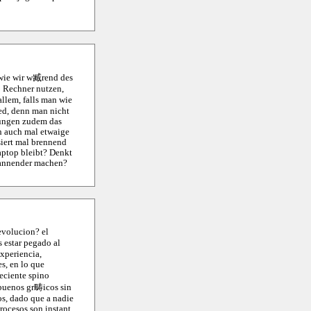
 wie wir w臧rend des
PC Rechner nutzen,
llem, falls man wie
ed, denn man nicht
ndungen zudem das
h auch mal etwaige
siert mal brennend
aptop bleibt? Denkt
spannender machen?
evolucion? el
 estar pegado al
xperiencia,
s, en lo que
eciente spino
buenos gr畴icos sin
os, dado que a nadie
procesos son instant