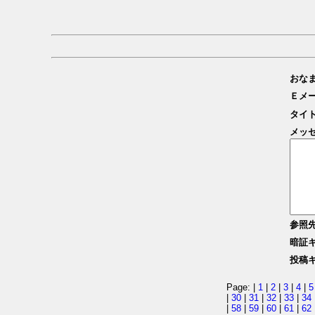
おな
Ｅメ
タイ
メッ
参照
暗証
投稿
Page: |
1
|
2
|
3
|
4
|
5
|
30
|
31
|
32
|
33
|
34
|
58
|
59
|
60
|
61
|
62