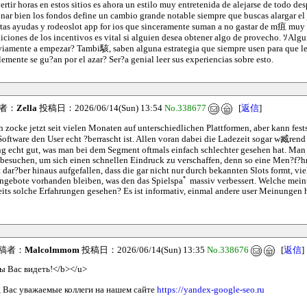
ertir horas en estos sitios es ahora un estilo muy entretenida de alejarse de todo d
nar bien los fondos define un cambio grande notable siempre que buscas alargar el 
rtas ayudas y rodeoslot app for ios que sinceramente suman a no gastar de m疽 mu
diciones de los incentivos es vital si alguien desea obtener algo de provecho. ｿAlgu
viamente a empezar? Tambi駭, saben alguna estrategia que siempre usen para que le
emente se gu?an por el azar? Ser?a genial leer sus experiencias sobre esto.
者：
Zella
投稿日：2026/06/14(Sun) 13:54
No.338677
[
返信
]
h zocke jetzt seit vielen Monaten auf unterschiedlichen Plattformen, aber kann fests
oftware den User echt ?berrascht ist. Allen voran dabei die Ladezeit sogar w臧ren
g echt gut, was man bei dem Segment oftmals einfach schlechter gesehen hat. Man 
esuchen, um sich einen schnellen Eindruck zu verschaffen, denn so eine Men?f?hru
t dar?ber hinaus aufgefallen, dass die gar nicht nur durch bekannten Slots formt, v
Angebote vorhanden bleiben, was den das Spielspaﾟ massiv verbessert. Welche mei
reits solche Erfahrungen gesehen? Es ist informativ, einmal andere user Meinungen 
稿者：
Malcolmmom
投稿日：2026/06/14(Sun) 13:35
No.338676
[
返信
]
 Вас видеть!</b></u>
 Вас уважаемые коллеги на нашем сайте
https://yandex-google-seo.ru