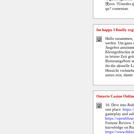
疣eos. ｿUstedes qu
qu? comentan.
Im happy I finally reg
Hallo zusammen, m
werfen. Um ganz e
Angebot annimmt. 
Kleingedruckte du
in letzter Zeit g
Bonusangebote sc
ihr die aktuelle 
Hinsicht vielmehr
unten rein, damit
Ontario Casino Onlin
16. Dive into Rub
one place.
https:
gameplay and saf
https://openlibra
Fortune Review. S
knowledge on Rub
https://www.dibi