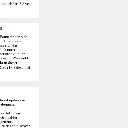
rmato cl疽ico? A ver
信
]
s-Formaten um sich
einfach so das
an sich das
lich nutze hierbei
ber die aktuellen
bewahrt. Wie denkt
hr in dieser
bt&#8217;s doch mal
latest updates in
nebonuses
ng a full Ruby
Get insider
perience.
w 2026 and discover