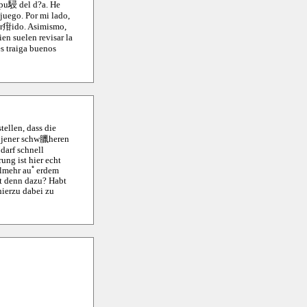
espu駸 del d?a. He
juego. Por mi lado,
y r疳ido. Asimismo,
ien suelen revisar la
s traiga buenos
tellen, dass die
d jener schw臘heren
darf schnell
ng ist hier echt
ielmehr auﾟerdem
nt denn dazu? Habt
hierzu dabei zu