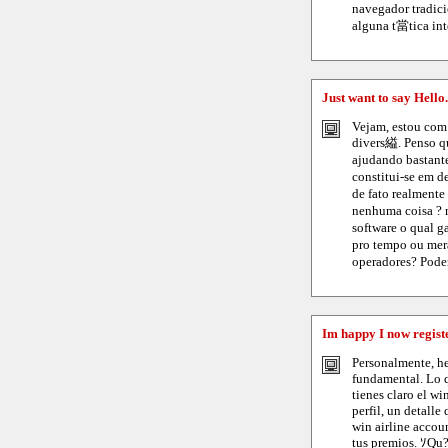
navegador tradici
alguna t當tica int
Just want to say Hello.
Vejam, estou com 
divers縊. Penso q
ajudando bastant
constitui-se em 
de fato realmente
nenhuma coisa ? 
software o qual g
pro tempo ou mer
operadores? Pode
Im happy I now regist
Personalmente, he
fundamental. Lo 
tienes claro el w
perfil, un detalle
win airline accou
tus premios. ｿQu?