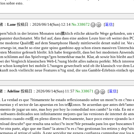
ios sobre esto.
者：
Lane
投稿日：2026/06/14(Sun) 12:14
No.338672
[
返信
]
 pers?nlich in der letzten Monaten tats臘hlich etliche aktuelle Wege gefunden, um
pannter durchstartet. Mir fiel auf, dass dass eine andere Leute hier oft weiter den 
e moderne Qualit舩 auf dem Smartphone Handy mittlerweile derart stabil ist. Vor a
terwegs ist, macht so eine gute spino gambino app schon einen massiven Unterschi
sten Monitor gefesselt bleibt. Ich habe festgestellt, dass bei bei modernen Anwe
m schlimm auf das Spielvergn?gen bemerkbar macht. Klar, ab sowie hin bleibt auc
bei der Vergleich klassischen Web-L?sung bleibt alles nahezu perfekt. Mich interes
hr schon komplett bei mobile L?sungen gewechselt seid ob ihr klassisch vor dem L
Zukunft noch vielleicht neue Features n?tig sind, die uns Gamble-Erlebnis einfach 
者：
Adeline
投稿日：2026/06/14(Sun) 11:57
No.338671
[
返信
]
. La verdad es que ?ltimamente he estado reflexionando sobre un mont?n en c?mo 
puestas y el sector de las apuestas en los tel馭onos. Se acuerdan que antes deb?amos
ento de jugar un rato, mas hoy por hoy la comodidad nos cambi? la vida. En mi e
 softwares dedicados son infinitamente mejores que las versiones de internet de ante
dimiento cuando est疽 en pleno directo. Precisamente, hace poco estuve ojeando la r
load descubr? que resulta una soluci?n incre?ble pensada para los que buscamos 
or otra parte, algo que me llam? la atenci?n es c?mo gestionan los retiros y dep?sit
 semanas al retirar el saldo. A este servidor me genera confianza comprobar que los 