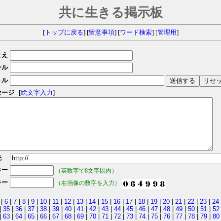
共に生きる掲示板
[
トップに戻る
] [
留意事項
] [
ワード検索
] [
管理用
]
まえ
ール
トル
セージ
[
絵文字入力
]
先
キー
（英数字で8文字以内）
キー
（右画像の数字を入力）
|
6
|
7
|
8
|
9
|
10
|
11
|
12
|
13
|
14
|
15
|
16
|
17
|
18
|
19
|
20
|
21
|
22
|
23
|
24
|
35
|
36
|
37
|
38
|
39
|
40
|
41
|
42
|
43
|
44
|
45
|
46
|
47
|
48
|
49
|
50
|
51
|
52
|
63
|
64
|
65
|
66
|
67
|
68
|
69
|
70
|
71
|
72
|
73
|
74
|
75
|
76
|
77
|
78
|
79
|
80