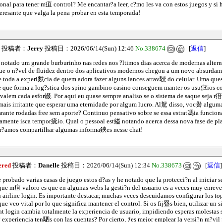
onal para tener m疽 control? Me encantar?a leer, c?mo les va con estos juegos y si
eresante que valga la pena probar en esta temporada!
投稿者：
Jerry
投稿日：2026/06/14(Sun) 12:46
No.338674
[
返信
]
notado um grande burburinho nas redes nos ?ltimos dias acerca de modernas altern
ue o n?vel de fluidez dentro dos aplicativos modernos chegou a um novo absurdame
e toda a experi麩cia de quem adora fazer alguns lances atrav駸 do celular. Uma que
de que forma a log?stica dos spino gambino casino conseguem manter os usu疵ios c
 valem cada esfor輟. Por aqui eu quase sempre analiso se o sistema de saque seja r疳
mais irritante que esperar uma eternidade por algum lucro. Al駑 disso, voc黌 algum
arante rodadas free sem aporte? Continuo pensativo sobre se essa estrat馮ia funci
amente isca tempor疵io. Qual o pessoal est縊 notando acerca dessa nova fase de pl
r?amos compartilhar algumas informa鋏es nesse chat!
ered
投稿者：
Danelle
投稿日：2026/06/14(Sun) 12:34
No.338673
[
返信
]
 probado varias casas de juego estos d?as y he notado que la protecci?n al iniciar s
que m疽 valoro es que en algunas webs la gesti?n del usuario es a veces muy enrev
in airline login. Es importante destacar, muchas veces descuidamos configurar los to
 que veo vital por lo que significa mantener el control. Si os fij疂s bien, utilizar un 
nt login cambia totalmente la experiencia de usuario, impidiendo esperas molestas s
 experiencia ten駟s con las cuentas? Por cierto, ｿes mejor emplear la versi?n m?vil