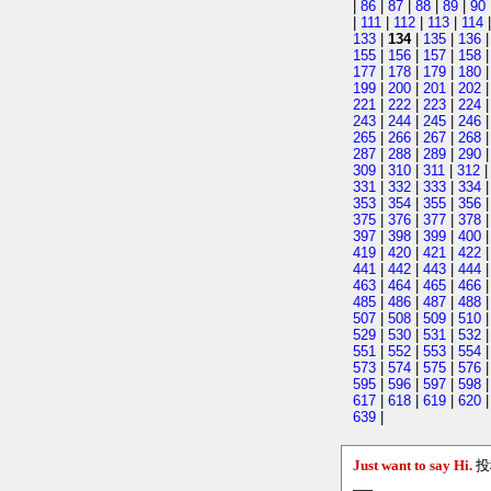
|
86
|
87
|
88
|
89
|
90
|
111
|
112
|
113
|
114
133
|
134
|
135
|
136
155
|
156
|
157
|
158
177
|
178
|
179
|
180
199
|
200
|
201
|
202
221
|
222
|
223
|
224
243
|
244
|
245
|
246
265
|
266
|
267
|
268
287
|
288
|
289
|
290
309
|
310
|
311
|
312
331
|
332
|
333
|
334
353
|
354
|
355
|
356
375
|
376
|
377
|
378
397
|
398
|
399
|
400
419
|
420
|
421
|
422
441
|
442
|
443
|
444
463
|
464
|
465
|
466
485
|
486
|
487
|
488
507
|
508
|
509
|
510
529
|
530
|
531
|
532
551
|
552
|
553
|
554
573
|
574
|
575
|
576
595
|
596
|
597
|
598
617
|
618
|
619
|
620
639
|
Just want to say Hi.
投