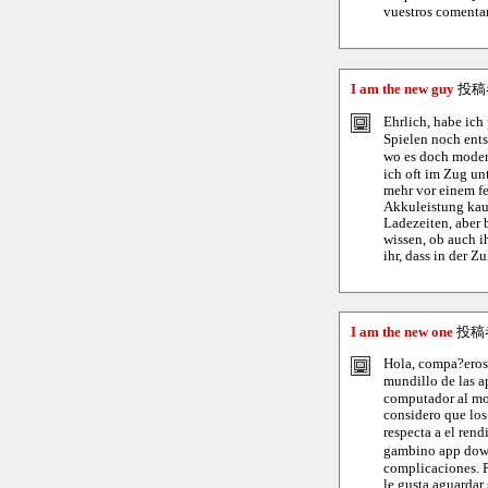
vuestros comentar
I am the new guy
投稿
Ehrlich, habe ich
Spielen noch ents
wo es doch modern
ich oft im Zug un
mehr vor einem fe
Akkuleistung kau
Ladezeiten, aber 
wissen, ob auch i
ihr, dass in der 
I am the new one
投稿
Hola, compa?eros
mundillo de las a
computador al mom
considero que los
respecta a el ren
gambino app down
complicaciones. P
le gusta aguardar