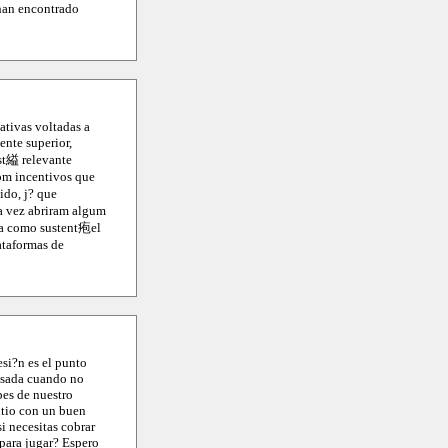
 han encontrado
ativas voltadas a
nte superior,
st縊 relevante
om incentivos que
ido, j? que
a vez abriram algum
ona como sustent疱el
ataformas de
esi?n es el punto
esada cuando no
pes de nuestro
sitio con un buen
i necesitas cobrar
 para jugar? Espero