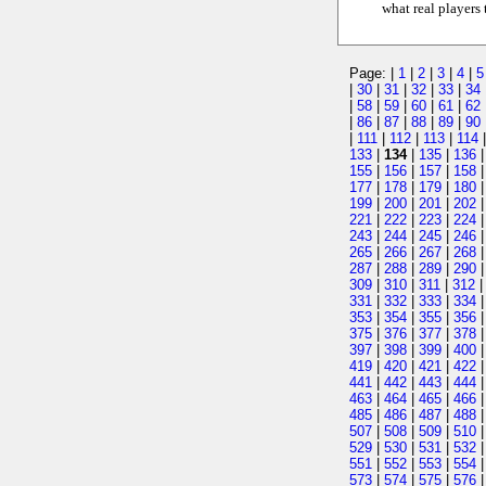
what real player
Page: |
1
|
2
|
3
|
4
|
5
|
30
|
31
|
32
|
33
|
34
|
58
|
59
|
60
|
61
|
62
|
86
|
87
|
88
|
89
|
90
|
111
|
112
|
113
|
114
133
|
134
|
135
|
136
155
|
156
|
157
|
158
177
|
178
|
179
|
180
199
|
200
|
201
|
202
221
|
222
|
223
|
224
243
|
244
|
245
|
246
265
|
266
|
267
|
268
287
|
288
|
289
|
290
309
|
310
|
311
|
312
331
|
332
|
333
|
334
353
|
354
|
355
|
356
375
|
376
|
377
|
378
397
|
398
|
399
|
400
419
|
420
|
421
|
422
441
|
442
|
443
|
444
463
|
464
|
465
|
466
485
|
486
|
487
|
488
507
|
508
|
509
|
510
529
|
530
|
531
|
532
551
|
552
|
553
|
554
573
|
574
|
575
|
576