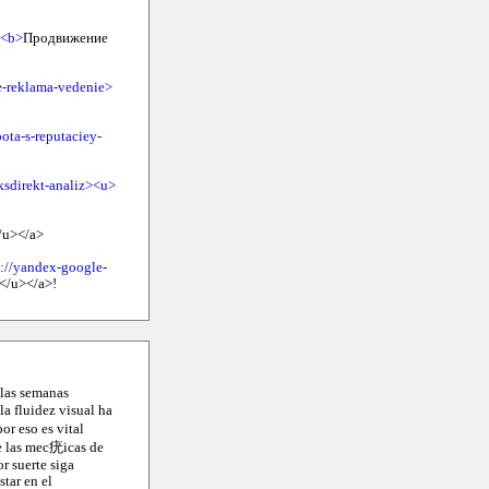
><b>
Продвижение
e-reklama-vedenie>
ota-s-reputaciey-
ksdirekt-analiz><u>
/u></a>
s://yandex-google-
</u></a>!
 las semanas
la fluidez visual ha
or eso es vital
de las mec疣icas de
r suerte siga
tar en el