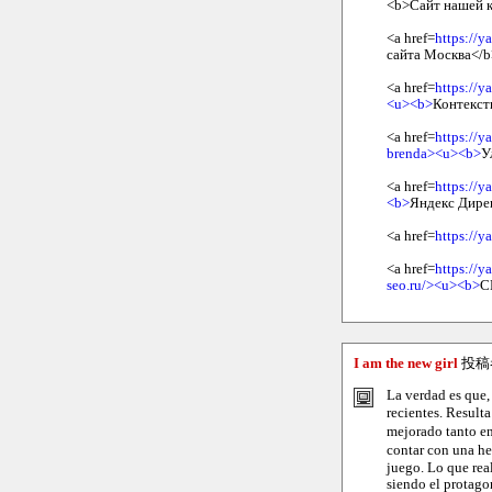
<b>Сайт нашей к
<a href=
https://y
сайта Москва</b
<a href=
https://y
<u><b>
Контекст
<a href=
https://y
brenda><u><b>
У
<a href=
https://y
<b>
Яндекс Дирек
<a href=
https://
<a href=
https://
seo.ru/><u><b>
С
I am the new girl
投稿
La verdad es que,
recientes. Result
mejorado tanto en 
contar con una he
juego. Lo que real
siendo el protagon