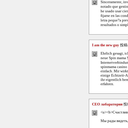
Sinceramente, inv
notado que gestio
he usado usar cie
fijarse en las con
letra peque?a pre
resultados o simpl
I am the new guy
投稿
Ehrlich gesagt, ic
neue Spin mama S
Internetverbindun
spinmama casino b
einfach. Mir wirk
einige Echtzeit-
ihr eigentlich be
erfahren.
СЕО лабаратория
投
<u><b>Счастливы
Мы рады видеть,