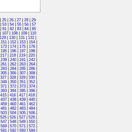
|
25
|
26
|
27
|
28
|
29
|
53
|
54
|
55
|
56
|
57
|
81
|
82
|
83
|
84
|
85
|
107
|
108
|
109
|
110
129
|
130
|
131
|
132
|
|
151
|
152
|
153
|
154
|
|
173
|
174
|
175
|
176
|
|
195
|
196
|
197
|
198
|
|
217
|
218
|
219
|
220
|
|
239
|
240
|
241
|
242
|
|
261
|
262
|
263
|
264
|
|
283
|
284
|
285
|
286
|
|
305
|
306
|
307
|
308
|
|
327
|
328
|
329
|
330
|
|
349
|
350
|
351
|
352
|
|
371
|
372
|
373
|
374
|
|
393
|
394
|
395
|
396
|
|
415
|
416
|
417
|
418
|
|
437
|
438
|
439
|
440
|
|
459
|
460
|
461
|
462
|
|
481
|
482
|
483
|
484
|
|
503
|
504
|
505
|
506
|
|
525
|
526
|
527
|
528
|
|
547
|
548
|
549
|
550
|
|
569
|
570
|
571
|
572
|
|
591
|
592
|
593
|
594
|