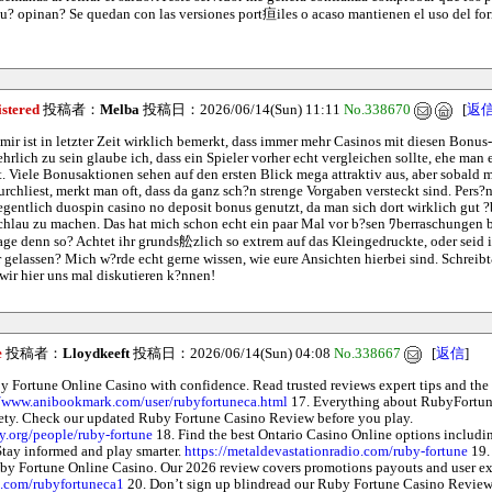
? opinan? Se quedan con las versiones port疸iles o acaso mantienen el uso del fo
istered
投稿者：
Melba
投稿日：2026/06/14(Sun) 11:11
No.338670
[
返
ir ist in letzter Zeit wirklich bemerkt, dass immer mehr Casinos mit diesen Bonu
hrlich zu sein glaube ich, dass ein Spieler vorher echt vergleichen sollte, ehe man 
Viele Bonusaktionen sehen auf den ersten Blick mega attraktiv aus, aber sobald m
rchliest, merkt man oft, dass da ganz sch?n strenge Vorgaben versteckt sind. Pers?n
elegentlich duospin casino no deposit bonus genutzt, da man sich dort wirklich gut ?
hlau zu machen. Das hat mich schon echt ein paar Mal vor b?sen ﾜberraschungen 
Lage denn so? Achtet ihr grunds舩zlich so extrem auf das Kleingedruckte, oder seid i
 gelassen? Mich w?rde echt gerne wissen, wie eure Ansichten hierbei sind. Schrei
 wir hier uns mal diskutieren k?nnen!
e
投稿者：
Lloydkeeft
投稿日：2026/06/14(Sun) 04:08
No.338667
[
返信
]
y Fortune Online Casino with confidence. Read trusted reviews expert tips and the 
//www.anibookmark.com/user/rubyfortuneca.html
17. Everything about RubyFortu
ety. Check our updated Ruby Fortune Casino Review before you play.
ry.org/people/ruby-fortune
18. Find the best Ontario Casino Online options includi
tay informed and play smarter.
https://metaldevastationradio.com/ruby-fortune
19. 
y Fortune Online Casino. Our 2026 review covers promotions payouts and user ex
z.com/rubyfortuneca1
20. Don’t sign up blindread our Ruby Fortune Casino Revie