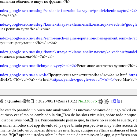
омпании обычного ищут по фразам:</b>
andex-google-seo.ru/uslugi/sozdanie-i-razrabotka-saytov/prodvizhenie-saytov><u
></u></a>
andex-google-seo.ru/uslugi/kontekstnaya-reklama-analiz-nastroyka-vedenie/googl
ная реклама гугл</b></u></a>
andex-google-seo.ru/uslugi/serm-search-engine-reputation-management/serm-ili-rab
лучшить репутацию</b></u></a>
andex-google-seo.ru/uslugi/kontekstnaya-reklama-analiz-nastroyka-vedenie/yande
т анализ рекламы</b></u></a>
yandex-google-seo.ru/otlichnye-otzyvy><u><b>
Рекламное агентство лучшее</b><
yandex-google-seo.ru/><u><b>
Предприятия маркетинга</b></u></a> <a href=
http
ИРИУС</b></u></a> - <a href=
https://yandex-google-seo.ru/><u><b>
это Мы</b>
者：
Quinton
投稿日：2026/06/14(Sun) 13:22
No.338675
[
返信
]
 he estado pasando un buen rato analizando las nuevas opciones de juego m?vil en
a curioso ver c?mo ha cambiado la din疥ica de las slots virtuales, sobre todo porque 
dispositivos port疸iles. Personalmente pienso que, la clave no es solo la suerte, y p
rramienta rodeo slot app download, ya que brinda perspectivas muy ?tiles acerca 
mente disfruto es comparar diferentes interfaces, aunque en ?ltima instancia el facto
ista. ｿQu? opinan ustedes sobre la frecuencia de premios en la app, o prefieren apos