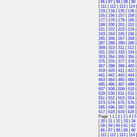
|
86
|
87
|
88
|
89
|
90
|
111
|
112
|
113
|
114
133
|
134
|
135
|
136
155
|
156
|
157
|
158
177
|
178
|
179
|
180
199
|
200
|
201
|
202
221
|
222
|
223
|
224
243
|
244
|
245
|
246
265
|
266
|
267
|
268
287
|
288
|
289
|
290
309
|
310
|
311
|
312
331
|
332
|
333
|
334
353
|
354
|
355
|
356
375
|
376
|
377
|
378
397
|
398
|
399
|
400
419
|
420
|
421
|
422
441
|
442
|
443
|
444
463
|
464
|
465
|
466
485
|
486
|
487
|
488
507
|
508
|
509
|
510
529
|
530
|
531
|
532
551
|
552
|
553
|
554
573
|
574
|
575
|
576
595
|
596
|
597
|
598
617
|
618
|
619
|
620
Page: |
1
|
2
|
3
|
4
|
5
|
30
|
31
|
32
|
33
|
34
|
58
|
59
|
60
|
61
|
62
|
86
|
87
|
88
|
89
|
90
|
111
|
112
|
113
|
114