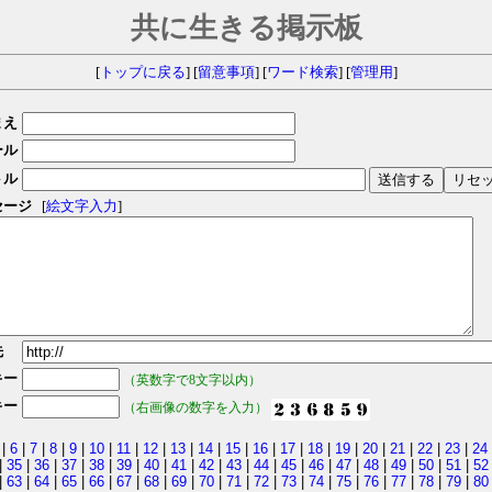
共に生きる掲示板
[
トップに戻る
] [
留意事項
] [
ワード検索
] [
管理用
]
まえ
ール
トル
セージ
[
絵文字入力
]
先
キー
（英数字で8文字以内）
キー
（右画像の数字を入力）
|
6
|
7
|
8
|
9
|
10
|
11
|
12
|
13
|
14
|
15
|
16
|
17
|
18
|
19
|
20
|
21
|
22
|
23
|
24
|
35
|
36
|
37
|
38
|
39
|
40
|
41
|
42
|
43
|
44
|
45
|
46
|
47
|
48
|
49
|
50
|
51
|
52
|
63
|
64
|
65
|
66
|
67
|
68
|
69
|
70
|
71
|
72
|
73
|
74
|
75
|
76
|
77
|
78
|
79
|
80