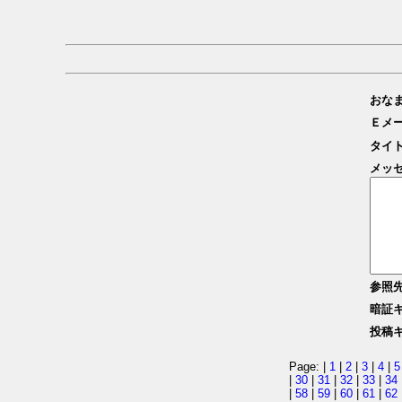
おな
Ｅメ
タイ
メッ
参照
暗証
投稿
Page: |
1
|
2
|
3
|
4
|
5
|
30
|
31
|
32
|
33
|
34
|
58
|
59
|
60
|
61
|
62