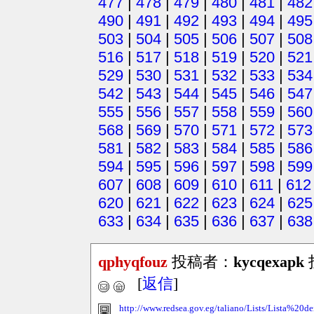
477
|
478
|
479
|
480
|
481
|
482
490
|
491
|
492
|
493
|
494
|
495
503
|
504
|
505
|
506
|
507
|
508
516
|
517
|
518
|
519
|
520
|
521
529
|
530
|
531
|
532
|
533
|
534
542
|
543
|
544
|
545
|
546
|
547
555
|
556
|
557
|
558
|
559
|
560
568
|
569
|
570
|
571
|
572
|
573
581
|
582
|
583
|
584
|
585
|
586
594
|
595
|
596
|
597
|
598
|
599
607
|
608
|
609
|
610
|
611
|
612
620
|
621
|
622
|
623
|
624
|
625
633
|
634
|
635
|
636
|
637
|
638
qphyqfouz
投稿者：
kycqexapk
投
[
返信
]
http://www.redsea.gov.eg/taliano/Lists/Lista%2