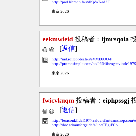
http://pad.libreon.fr/s/dKpWNad3F
東京 2026
eekmwieid
投稿者：
ljmrsqoia
投
[
返信
]
http://md.roflcopter.fr/s/sVMk6OO-F
http://promosimple.com/ps/46646/exgravinde197
東京 2026
fwicvkuqm
投稿者：
eiphpssgj
投
[
返信
]
http://boaconkfidal1977.raidersfanteamshop.com/e
http://doc.adminforge.de/s/ueeCEgiFCb
東京 2026