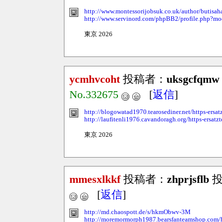
http://www.montessorijobsuk.co.uk/author/butisa
http://www.servinord.com/phpBB2/profile.php?m
東京 2026
ycmhvcoht
投稿者：
uksgcfqmw
No.332675
[
返信
]
http://blogowatad1970.tearosediner.net/https-ersat
http://laufitenli1976.cavandoragh.org/https-ersatz
東京 2026
mmesxlkkf
投稿者：
zhprjsflb
投稿
[
返信
]
http://md.chaospott.de/s/hkmObwv-3M
http://moremormorph1987.bearsfanteamshop.com/ht