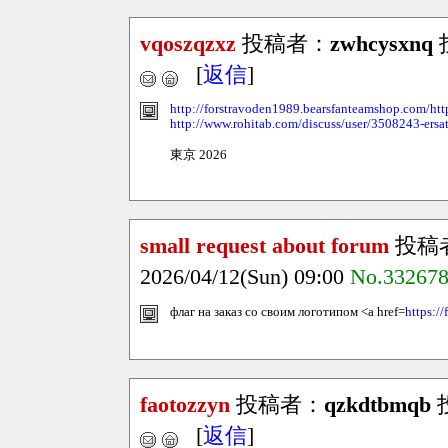
vqoszqzxz
投稿者：
zwhcysxnq
投
[
返信
]
http://forstravoden1989.bearsfanteamshop.com/http
http://www.rohitab.com/discuss/user/3508243-ersat
東京 2026
small request about forum
投稿
2026/04/12(Sun) 09:00
No.33267
флаг на заказ со своим логотипом <a href=
https://
faotozzyn
投稿者：
qzkdtbmqb
投
[
返信
]