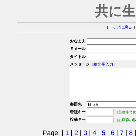
共に生
[
トップに戻る
] [
おなまえ
Ｅメール
タイトル
メッセージ
[
絵文字入力
]
参照先
暗証キー
（英数字で8
投稿キー
（右画像の
Page: |
1
|
2
|
3
|
4
|
5
|
6
|
7
|
8