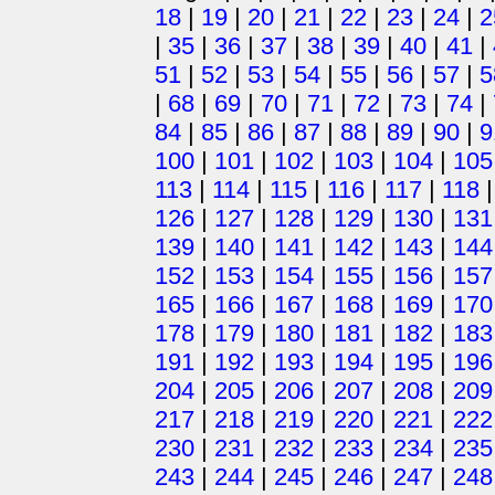
18
|
19
|
20
|
21
|
22
|
23
|
24
|
2
|
35
|
36
|
37
|
38
|
39
|
40
|
41
|
51
|
52
|
53
|
54
|
55
|
56
|
57
|
5
|
68
|
69
|
70
|
71
|
72
|
73
|
74
|
84
|
85
|
86
|
87
|
88
|
89
|
90
|
9
100
|
101
|
102
|
103
|
104
|
105
113
|
114
|
115
|
116
|
117
|
118
126
|
127
|
128
|
129
|
130
|
131
139
|
140
|
141
|
142
|
143
|
144
152
|
153
|
154
|
155
|
156
|
157
165
|
166
|
167
|
168
|
169
|
170
178
|
179
|
180
|
181
|
182
|
183
191
|
192
|
193
|
194
|
195
|
196
204
|
205
|
206
|
207
|
208
|
209
217
|
218
|
219
|
220
|
221
|
222
230
|
231
|
232
|
233
|
234
|
235
243
|
244
|
245
|
246
|
247
|
248