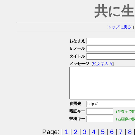
共に生
[
トップに戻る
] [
おなまえ
Ｅメール
タイトル
メッセージ
[
絵文字入力
]
参照先
暗証キー
（英数字で8
投稿キー
（右画像の
Page: |
1
|
2
|
3
|
4
|
5
|
6
|
7
|
8