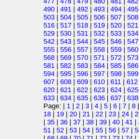
477
|
478
|
479
|
480
|
481
|
482
490
|
491
|
492
|
493
|
494
|
495
503
|
504
|
505
|
506
|
507
|
508
516
|
517
|
518
|
519
|
520
|
521
529
|
530
|
531
|
532
|
533
|
534
542
|
543
|
544
|
545
|
546
|
547
555
|
556
|
557
|
558
|
559
|
560
568
|
569
|
570
|
571
|
572
|
573
581
|
582
|
583
|
584
|
585
|
586
594
|
595
|
596
|
597
|
598
|
599
607
|
608
|
609
|
610
|
611
|
612
620
|
621
|
622
|
623
|
624
|
625
633
|
634
|
635
|
636
|
637
|
638
Page: |
1
|
2
|
3
|
4
|
5
|
6
|
7
|
8
18
|
19
|
20
|
21
|
22
|
23
|
24
|
2
|
35
|
36
|
37
|
38
|
39
|
40
|
41
|
51
|
52
|
53
|
54
|
55
|
56
|
57
|
5
|
68
|
69
|
70
|
71
|
72
|
73
|
74
|