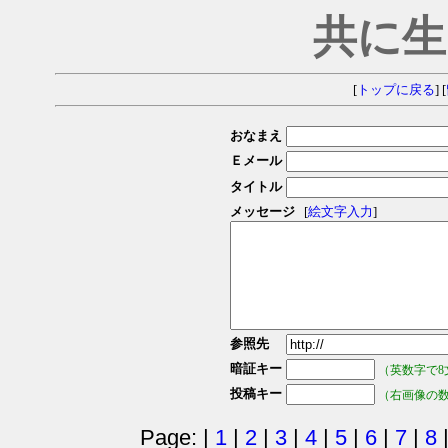
共に生
[
トップに戻る
] [
おなまえ
Ｅメール
タイトル
メッセージ
[
絵文字入力
]
参照先
暗証キー
（英数字で8
投稿キー
（右画像の
Page: |
1
|
2
|
3
|
4
|
5
|
6
|
7
|
8