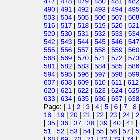
477
|
478
|
479
|
480
|
481
|
482
490
|
491
|
492
|
493
|
494
|
495
503
|
504
|
505
|
506
|
507
|
508
516
|
517
|
518
|
519
|
520
|
521
529
|
530
|
531
|
532
|
533
|
534
542
|
543
|
544
|
545
|
546
|
547
555
|
556
|
557
|
558
|
559
|
560
568
|
569
|
570
|
571
|
572
|
573
581
|
582
|
583
|
584
|
585
|
586
594
|
595
|
596
|
597
|
598
|
599
607
|
608
|
609
|
610
|
611
|
612
620
|
621
|
622
|
623
|
624
|
625
633
|
634
|
635
|
636
|
637
|
638
Page: |
1
|
2
|
3
|
4
|
5
|
6
|
7
|
8
18
|
19
|
20
|
21
|
22
|
23
|
24
|
2
|
35
|
36
|
37
|
38
|
39
|
40
|
41
|
51
|
52
|
53
|
54
|
55
|
56
|
57
|
5
|
68
|
69
|
70
|
71
|
72
|
73
|
74
|