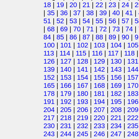
18
|
19
|
20
|
21
|
22
|
23
|
24
|
2
|
35
|
36
|
37
|
38
|
39
|
40
|
41
|
51
|
52
|
53
|
54
|
55
|
56
|
57
|
5
|
68
|
69
|
70
|
71
|
72
|
73
|
74
|
84
|
85
|
86
|
87
|
88
|
89
|
90
|
9
100
|
101
|
102
|
103
|
104
|
105
113
|
114
|
115
|
116
|
117
|
118
126
|
127
|
128
|
129
|
130
|
131
139
|
140
|
141
|
142
|
143
|
144
152
|
153
|
154
|
155
|
156
|
157
165
|
166
|
167
|
168
|
169
|
170
178
|
179
|
180
|
181
|
182
|
183
191
|
192
|
193
|
194
|
195
|
196
204
|
205
|
206
|
207
|
208
|
209
217
|
218
|
219
|
220
|
221
|
222
230
|
231
|
232
|
233
|
234
|
235
243
|
244
|
245
|
246
|
247
|
248