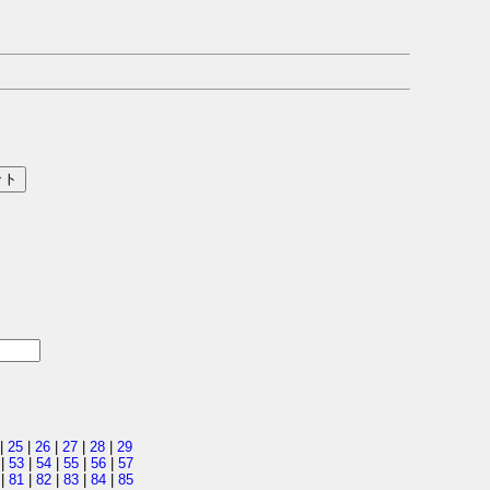
|
25
|
26
|
27
|
28
|
29
|
53
|
54
|
55
|
56
|
57
|
81
|
82
|
83
|
84
|
85