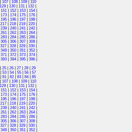
|
107
|
108
|
109
|
110
129
|
130
|
131
|
132
|
|
151
|
152
|
153
|
154
|
|
173
|
174
|
175
|
176
|
|
195
|
196
|
197
|
198
|
|
217
|
218
|
219
|
220
|
|
239
|
240
|
241
|
242
|
|
261
|
262
|
263
|
264
|
|
283
|
284
|
285
|
286
|
|
305
|
306
|
307
|
308
|
|
327
|
328
|
329
|
330
|
|
349
|
350
|
351
|
352
|
|
371
|
372
|
373
|
374
|
|
393
|
394
|
395
|
396
|
|
25
|
26
|
27
|
28
|
29
|
53
|
54
|
55
|
56
|
57
|
81
|
82
|
83
|
84
|
85
|
107
|
108
|
109
|
110
129
|
130
|
131
|
132
|
|
151
|
152
|
153
|
154
|
|
173
|
174
|
175
|
176
|
|
195
|
196
|
197
|
198
|
|
217
|
218
|
219
|
220
|
|
239
|
240
|
241
|
242
|
|
261
|
262
|
263
|
264
|
|
283
|
284
|
285
|
286
|
|
305
|
306
|
307
|
308
|
|
327
|
328
|
329
|
330
|
|
349
|
350
|
351
|
352
|