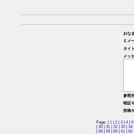
おな
Ｅメ
タイ
メッ
参照
暗証
投稿
Page: |
1
|
2
|
3
|
4
|
5
|
30
|
31
|
32
|
33
|
34
|
58
|
59
|
60
|
61
|
62