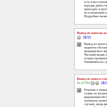
есть и восстано
нередко днём ста
приходит, и рис
но и понятный пл
Подробнее можно
Вывод из запоя на д
[
返信
]
Вывод из запоя 
пациента обстано
медицинского вм
Частный медик 2
острые проявлен
Ознакомиться с д
Вывод из запоя в ст
No.47564
[
返
Решение о помещ
только по желан
выраженная абст
тремором, налич
случаях, когда 