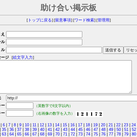
助け合い掲示板
[
トップに戻る
] [
留意事項
] [
ワード検索
] [
管理用
]
まえ
ール
トル
セージ
[
絵文字入力
]
先
キー
（英数字で8文字以内）
キー
（右画像の数字を入力）
|
6
|
7
|
8
|
9
|
10
|
11
|
12
|
13
|
14
|
15
|
16
|
17
|
18
|
19
|
20
|
21
|
22
|
23
|
24
|
35
|
36
|
37
|
38
|
39
|
40
|
41
|
42
|
43
|
44
|
45
|
46
|
47
|
48
|
49
|
50
|
51
|
52
|
63
|
64
|
65
|
66
|
67
|
68
|
69
|
70
|
71
|
72
|
73
|
74
|
75
|
76
|
77
|
78
|
79
|
80