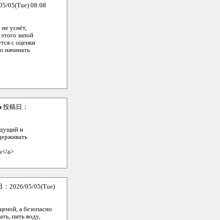
05(Tue) 08:08
 не уснёт,
 этого запой
тся с оценки
о начинать
n
投稿日：
ыдущий и
держивать
ы</a>
2026/05/05(Tue)
ценой, а безопасно
ть, пить воду,