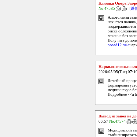
Клиника Опора Здоро
No.47585
[
返
Алкогольная зави
начнётся паника,
поддерживается 
риска осложнени
лечение без гос
Получить дополн
posad12.ru/>
нарк
Наркологическая кл
2026/05/05(Tue) 07:1
Лечебный процес
формировал усто
медицинскую без
Подробнее - <a h
Вывод из запоя на д
06:57
No.47574
Медицинский выв
стабилизировать 