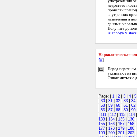
употребления бе
недостаточность
провести полноц
внутренних орга
назначения и по
данных в реальн
Получить дополн
iz-zapoya-v-stac
Наркологическая кл
信
]
Перед перечнем 
указывают на вы
Ознакомиться с 
Page: |
1
|
2
|
3
|
4
|
5
|
30
|
31
|
32
|
33
|
34
|
58
|
59
|
60
|
61
|
62
|
86
|
87
|
88
|
89
|
90
|
111
|
112
|
113
|
114
133
|
134
|
135
|
136
155
|
156
|
157
|
158
177
|
178
|
179
|
180
199
|
200
|
201
|
202