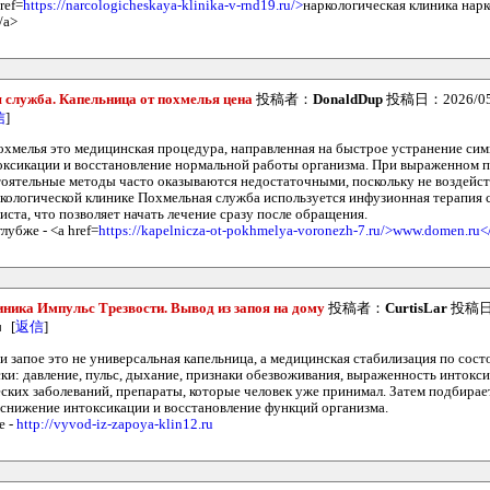
ref=
https://narcologicheskaya-klinika-v-rnd19.ru/>
наркологическая клиника нар
/a>
служба. Капельница от похмелья цена
投稿者：
DonaldDup
投稿日：2026/05/0
信
]
охмелья это медицинская процедура, направленная на быстрое устранение си
оксикации и восстановление нормальной работы организма. При выраженном 
оятельные методы часто оказываются недостаточными, поскольку не воздейс
ркологической клинике Похмельная служба используется инфузионная терапия
ста, что позволяет начать лечение сразу после обращения.
лубже - <a href=
https://kapelnicza-ot-pokhmelya-voronezh-7.ru/>www.domen.ru<
ника Импульс Трезвости. Вывод из запоя на дому
投稿者：
CurtisLar
投稿日：2
[
返信
]
и запое это не универсальная капельница, а медицинская стабилизация по сос
ки: давление, пульс, дыхание, признаки обезвоживания, выраженность интокс
ских заболеваний, препараты, которые человек уже принимал. Затем подбирае
 снижение интоксикации и восстановление функций организма.
е -
http://vyvod-iz-zapoya-klin12.ru