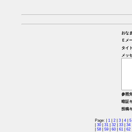
おな
Ｅメ
タイ
メッ
参照
暗証
投稿
Page: |
1
|
2
|
3
|
4
|
5
|
30
|
31
|
32
|
33
|
34
|
58
|
59
|
60
|
61
|
62