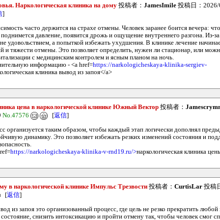
вья. Наркологическая клиника на дому
投稿者：
JamesImile
投稿日：2026/05/
信
]
симость часто держится на страхе отмены. Человек заранее боится вечера: что
 поднимется давление, появится дрожь и ощущение внутреннего разгона. Из-за
не удовольствием, а попыткой избежать ухудшения. В клинике лечение начинае
й и тяжести отмены. Это позволяет определить, нужен ли стационар, или можн
питализации с медицинским контролем и ясным планом на ночь.
ительную информацию - <a href=
https://narkologicheskaya-klinika-sergiev-
ологическая клиника вывод из запоя</a>
иника цена в наркологической клинике Южный Вектор
投稿者：
Jamescrym
9
No.47576
[
返信
]
с организуется таким образом, чтобы каждый этап логически дополнял пред
йчивую динамику. Это позволяет избежать резких изменений состояния и под
опасность.
ref=
https://narkologicheskaya-klinika-v-rnd19.ru/>
наркологическая клиника цен
ому в наркологической клинике Импульс Трезвости
投稿者：
CurtisLar
投稿日：
[
返信
]
од из запоя это организованный процесс, где цель не резко прекратить любой 
состояние, снизить интоксикацию и пройти отмену так, чтобы человек смог спа