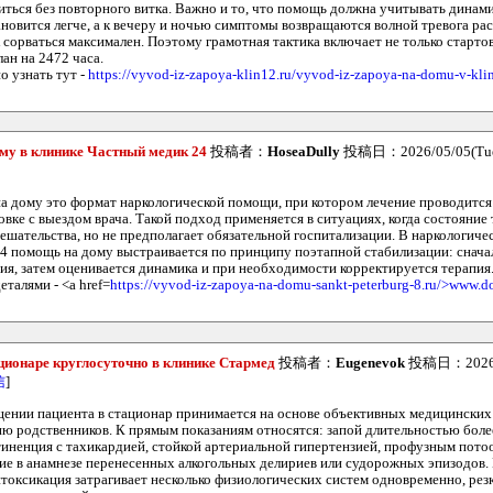
виться без повторного витка. Важно и то, что помощь должна учитывать динам
новится легче, а к вечеру и ночью симптомы возвращаются волной тревога раст
к сорваться максимален. Поэтому грамотная тактика включает не только старт
ан на 2472 часа.
 узнать тут -
https://vyvod-iz-zapoya-klin12.ru/vyvod-iz-zapoya-na-domu-v-kli
ому в клинике Частный медик 24
投稿者：
HoseaDully
投稿日：2026/05/05(Tue
на дому это формат наркологической помощи, при котором лечение проводится
вке с выездом врача. Такой подход применяется в ситуациях, когда состояние
ешательства, но не предполагает обязательной госпитализации. В наркологиче
4 помощь на дому выстраивается по принципу поэтапной стабилизации: снача
ия, затем оценивается динамика и при необходимости корректируется терапия
еталями - <a href=
https://vyvod-iz-zapoya-na-domu-sankt-peterburg-8.ru/>www.d
ационаре круглосуточно в клинике Стармед
投稿者：
Eugenevok
投稿日：2026/0
信
]
ении пациента в стационар принимается на основе объективных медицинских 
ию родственников. К прямым показаниям относятся: запой длительностью более
иненция с тахикардией, стойкой артериальной гипертензией, профузным пото
ие в анамнезе перенесенных алкогольных делириев или судорожных эпизодов.
интоксикация затрагивает несколько физиологических систем одновременно, ре