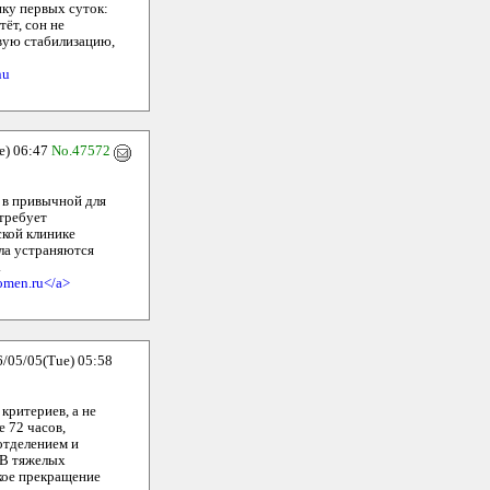
ику первых суток:
ёт, сон не
овую стабилизацию,
nu
) 06:47
No.47572
 в привычной для
 требует
ской клинике
ла устраняются
.
omen.ru</a>
5/05(Tue) 05:58
критериев, а не
 72 часов,
отделением и
 В тяжелых
зкое прекращение