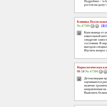
Подробнее - <a h
ростов-на-дону<
Клиника Похмельная 
No.47589
[
返
Капельница от п
алкогольной инт
синдроме самост
состояния. В на
выездом специали
Изучить вопрос г
Наркологическая кли
08:18
No.47586
Детоксикация пр
оцениваются рис
наличие хрониче
направленная на
Выяснить больш