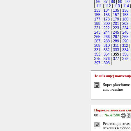
|
86
|
87
|
88
|
89
|
90
|
111
|
112
|
113
|
114
133
|
134
|
135
|
136
155
|
156
|
157
|
158
177
|
178
|
179
|
180
199
|
200
|
201
|
202
221
|
222
|
223
|
224
243
|
244
|
245
|
246
265
|
266
|
267
|
268
287
|
288
|
289
|
290
309
|
310
|
311
|
312
331
|
332
|
333
|
334
353
|
354
|
355
|
356
375
|
376
|
377
|
378
397
|
398
|
Je suis un(e) nouveau
Super plateforme 
amon-casino
Наркологическая кли
08:55
No.47590
Реализация этих
лечения в любое 