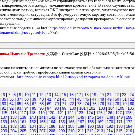
з медицинской поддержки может спровоцировать отек головного мозга, остр
, панкреонекроз или желудочно-кишечное кровотечение. В таких случаях стац
енную диагностику, включая ЭКГ, экспресс-анализы крови, ультразвуковое ис
нов и мониторинг сатурации. Это формирует точную картину состояния, иск
зволяет врачам динамически корректировать дозировки препаратов на основе 
ом времени.
ительные сведения - <a href=
https://vyvod-iz-zapoya-v-staczionare-nizhnij-nov
zionare-nizhnij-novgorod-10.ru/</a>
иника Импульс Трезвости
投稿者：
CurtisLar
投稿日：2026/05/05(Tue) 05:56
важно пояснить: эти симптомы не означают, что всё обязательно закончится о
сокий риск и требуют профессиональной оценки состояния.
деталями -
http://vyvod-iz-zapoya-klin12.ru/vyvod-iz-zapoya-na-domu-v-klinu/
|
6
|
7
|
8
|
9
|
10
|
11
|
12
|
13
|
14
|
15
|
16
|
17
|
18
|
19
|
20
|
21
|
22
|
23
|
24
|
35
|
36
|
37
|
38
|
39
|
40
|
41
|
42
|
43
|
44
|
45
|
46
|
47
|
48
|
49
|
50
|
51
|
52
|
63
|
64
|
65
|
66
|
67
|
68
|
69
|
70
|
71
|
72
|
73
|
74
|
75
|
76
|
77
|
78
|
79
|
80
|
91
|
92
|
93
|
94
|
95
|
96
|
97
|
98
|
99
|
100
|
101
|
102
|
103
|
104
|
105
|
106
|
115
|
116
|
117
|
118
|
119
|
120
|
121
|
122
|
123
|
124
|
125
|
126
|
127
|
128
|
|
137
|
138
|
139
|
140
|
141
|
142
|
143
|
144
|
145
|
146
|
147
|
148
|
149
|
150
|
159
|
160
|
161
|
162
|
163
|
164
|
165
|
166
|
167
|
168
|
169
|
170
|
171
|
172
|
181
|
182
|
183
|
184
|
185
|
186
|
187
|
188
|
189
|
190
|
191
|
192
|
193
|
194
|
203
|
204
|
205
|
206
|
207
|
208
|
209
|
210
|
211
|
212
|
213
|
214
|
215
|
216