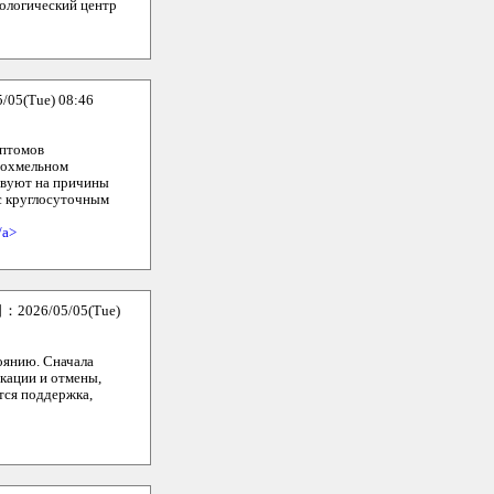
кологический центр
5(Tue) 08:46
мптомов
похмельном
твуют на причины
 с круглосуточным
/a>
026/05/05(Tue)
тоянию. Сначала
икации и отмены,
тся поддержка,