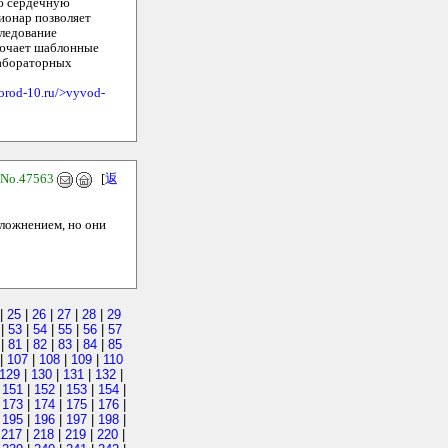
ую сердечную
ионар позволяет
следование
лючает шаблонные
лабораторных
gorod-10.ru/>vyvod-
No.47563
[
返
сложнением, но они
|
25
|
26
|
27
|
28
|
29
|
53
|
54
|
55
|
56
|
57
|
81
|
82
|
83
|
84
|
85
|
107
|
108
|
109
|
110
129
|
130
|
131
|
132
|
|
151
|
152
|
153
|
154
|
|
173
|
174
|
175
|
176
|
|
195
|
196
|
197
|
198
|
|
217
|
218
|
219
|
220
|