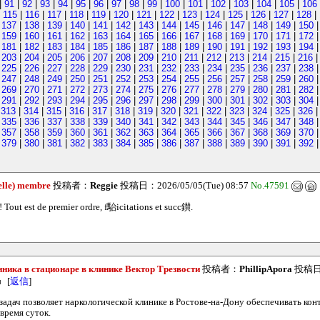
|
91
|
92
|
93
|
94
|
95
|
96
|
97
|
98
|
99
|
100
|
101
|
102
|
103
|
104
|
105
|
106
|
115
|
116
|
117
|
118
|
119
|
120
|
121
|
122
|
123
|
124
|
125
|
126
|
127
|
128
|
|
137
|
138
|
139
|
140
|
141
|
142
|
143
|
144
|
145
|
146
|
147
|
148
|
149
|
150
|
159
|
160
|
161
|
162
|
163
|
164
|
165
|
166
|
167
|
168
|
169
|
170
|
171
|
172
|
181
|
182
|
183
|
184
|
185
|
186
|
187
|
188
|
189
|
190
|
191
|
192
|
193
|
194
|
203
|
204
|
205
|
206
|
207
|
208
|
209
|
210
|
211
|
212
|
213
|
214
|
215
|
216
|
225
|
226
|
227
|
228
|
229
|
230
|
231
|
232
|
233
|
234
|
235
|
236
|
237
|
238
|
247
|
248
|
249
|
250
|
251
|
252
|
253
|
254
|
255
|
256
|
257
|
258
|
259
|
260
|
269
|
270
|
271
|
272
|
273
|
274
|
275
|
276
|
277
|
278
|
279
|
280
|
281
|
282
|
291
|
292
|
293
|
294
|
295
|
296
|
297
|
298
|
299
|
300
|
301
|
302
|
303
|
304
|
313
|
314
|
315
|
316
|
317
|
318
|
319
|
320
|
321
|
322
|
323
|
324
|
325
|
326
|
335
|
336
|
337
|
338
|
339
|
340
|
341
|
342
|
343
|
344
|
345
|
346
|
347
|
348
|
357
|
358
|
359
|
360
|
361
|
362
|
363
|
364
|
365
|
366
|
367
|
368
|
369
|
370
|
379
|
380
|
381
|
382
|
383
|
384
|
385
|
386
|
387
|
388
|
389
|
390
|
391
|
392
(elle) membre
投稿者：
Reggie
投稿日：2026/05/05(Tue) 08:57
No.47591
! Tout est de premier ordre, f駘icitations et succ鑚.
ника в стационаре в клинике Вектор Трезвости
投稿者：
PhillipApora
投稿日：2
[
返信
]
 задач позволяет наркологической клинике в Ростове-на-Дону обеспечивать ко
время суток.