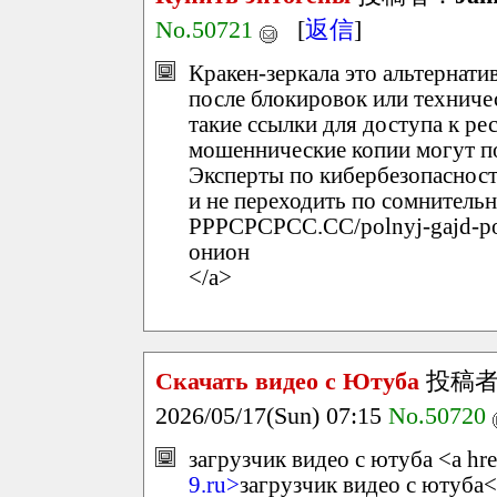
No.50721
[
返信
]
Кракен-зеркала это альтернати
после блокировок или техниче
такие ссылки для доступа к ре
мошеннические копии могут по
Эксперты по кибербезопасност
и не переходить по сомнительн
РРРСРСРСС.СС/polnyj-gajd-po
онион
</a>
Скачать видео с Ютуба
投稿
2026/05/17(Sun) 07:15
No.50720
загрузчик видео с ютуба <a hr
9.ru>
загрузчик видео с ютуба<