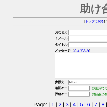
助け
[
トップに戻る
] [
おなまえ
Ｅメール
タイトル
メッセージ
[
絵文字入力
]
参照先
暗証キー
（英数字で8
投稿キー
（右画像の
Page: |
1
|
2
|
3
|
4
|
5
|
6
|
7
|
8