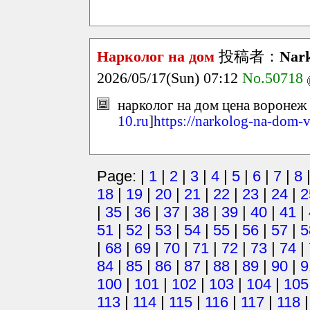
Нарколог на дом
投稿者：
Nark
2026/05/17(Sun) 07:12
No.50718
нарколог на дом цена воронеж 
10.ru
]
https://narkolog-na-dom-
Page: |
1
|
2
|
3
|
4
|
5
|
6
|
7
|
8
18
|
19
|
20
|
21
|
22
|
23
|
24
|
2
|
35
|
36
|
37
|
38
|
39
|
40
|
41
|
51
|
52
|
53
|
54
|
55
|
56
|
57
|
5
|
68
|
69
|
70
|
71
|
72
|
73
|
74
|
84
|
85
|
86
|
87
|
88
|
89
|
90
|
9
100
|
101
|
102
|
103
|
104
|
105
113
|
114
|
115
|
116
|
117
|
118