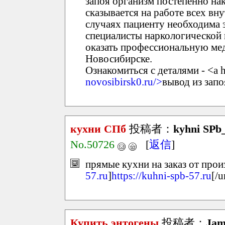
запоя организм постепенно нак
сказывается на работе всех вн
случаях пациенту необходима 
специалисты наркологической
оказать профессиональную ме
Новосибирске.
Ознакомиться с деталями - <a h
novosibirsk0.ru/>
вывод из зап
кухни СПб
投稿者：
kyhni SPb
No.50726
[
返信
]
прямые кухни на заказ от прои
57.ru
]
https://kuhni-spb-57.ru
[/u
Купить энтогены
投稿者：
Jam