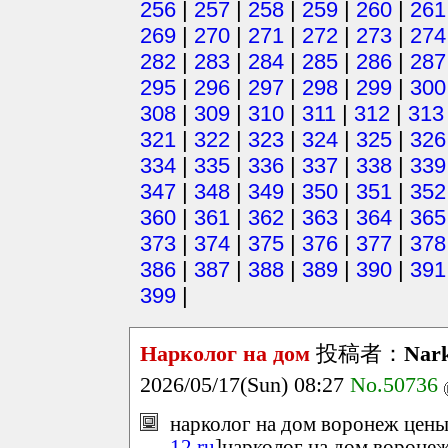
256
|
257
|
258
|
259
|
260
|
261
269
|
270
|
271
|
272
|
273
|
274
282
|
283
|
284
|
285
|
286
|
287
295
|
296
|
297
|
298
|
299
|
300
308
|
309
|
310
|
311
|
312
|
313
321
|
322
|
323
|
324
|
325
|
326
334
|
335
|
336
|
337
|
338
|
339
347
|
348
|
349
|
350
|
351
|
352
360
|
361
|
362
|
363
|
364
|
365
373
|
374
|
375
|
376
|
377
|
378
386
|
387
|
388
|
389
|
390
|
391
399
|
Нарколог на дом
投稿者：
Nark
2026/05/17(Sun) 08:27
No.50736
нарколог на дом воронеж цены
12.ru
]нарколог на дом воронеж