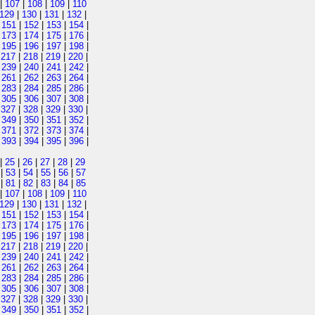
|
107
|
108
|
109
|
110
129
|
130
|
131
|
132
|
|
151
|
152
|
153
|
154
|
|
173
|
174
|
175
|
176
|
|
195
|
196
|
197
|
198
|
|
217
|
218
|
219
|
220
|
|
239
|
240
|
241
|
242
|
|
261
|
262
|
263
|
264
|
|
283
|
284
|
285
|
286
|
|
305
|
306
|
307
|
308
|
|
327
|
328
|
329
|
330
|
|
349
|
350
|
351
|
352
|
|
371
|
372
|
373
|
374
|
|
393
|
394
|
395
|
396
|
|
25
|
26
|
27
|
28
|
29
|
53
|
54
|
55
|
56
|
57
|
81
|
82
|
83
|
84
|
85
|
107
|
108
|
109
|
110
129
|
130
|
131
|
132
|
|
151
|
152
|
153
|
154
|
|
173
|
174
|
175
|
176
|
|
195
|
196
|
197
|
198
|
|
217
|
218
|
219
|
220
|
|
239
|
240
|
241
|
242
|
|
261
|
262
|
263
|
264
|
|
283
|
284
|
285
|
286
|
|
305
|
306
|
307
|
308
|
|
327
|
328
|
329
|
330
|
|
349
|
350
|
351
|
352
|