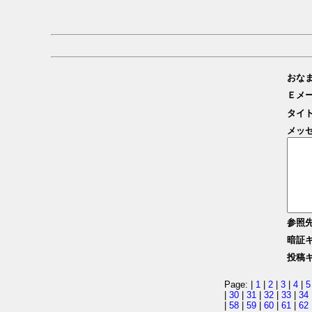
おな
Ｅメ
タイ
メッ
参照
暗証
投稿
Page: |
1
|
2
|
3
|
4
|
5
|
30
|
31
|
32
|
33
|
34
|
58
|
59
|
60
|
61
|
62