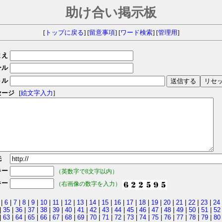
助け合い掲示板
[
トップに戻る
] [
留意事項
] [
ワード検索
] [
管理用
]
まえ
ール
トル
セージ
[
絵文字入力
]
先
キー
（英数字で8文字以内）
キー
（右画像の数字を入力）
|
6
|
7
|
8
|
9
|
10
|
11
|
12
|
13
|
14
|
15
|
16
|
17
|
18
|
19
|
20
|
21
|
22
|
23
|
24
|
35
|
36
|
37
|
38
|
39
|
40
|
41
|
42
|
43
|
44
|
45
|
46
|
47
|
48
|
49
|
50
|
51
|
52
|
63
|
64
|
65
|
66
|
67
|
68
|
69
|
70
|
71
|
72
|
73
|
74
|
75
|
76
|
77
|
78
|
79
|
80