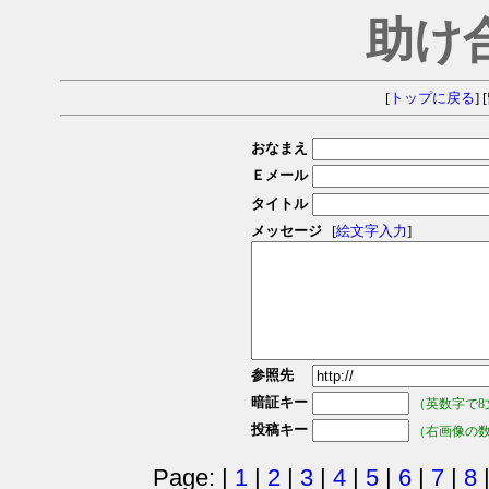
助け
[
トップに戻る
] [
おなまえ
Ｅメール
タイトル
メッセージ
[
絵文字入力
]
参照先
暗証キー
（英数字で8
投稿キー
（右画像の
Page: |
1
|
2
|
3
|
4
|
5
|
6
|
7
|
8