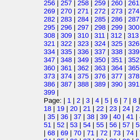
256
|
257
|
258
|
259
|
260
|
261
269
|
270
|
271
|
272
|
273
|
274
282
|
283
|
284
|
285
|
286
|
287
295
|
296
|
297
|
298
|
299
|
300
308
|
309
|
310
|
311
|
312
|
313
321
|
322
|
323
|
324
|
325
|
326
334
|
335
|
336
|
337
|
338
|
339
347
|
348
|
349
|
350
|
351
|
352
360
|
361
|
362
|
363
|
364
|
365
373
|
374
|
375
|
376
|
377
|
378
386
|
387
|
388
|
389
|
390
|
391
399
|
Page: |
1
|
2
|
3
|
4
|
5
|
6
|
7
|
8
18
|
19
|
20
|
21
|
22
|
23
|
24
|
2
|
35
|
36
|
37
|
38
|
39
|
40
|
41
|
51
|
52
|
53
|
54
|
55
|
56
|
57
|
5
|
68
|
69
|
70
|
71
|
72
|
73
|
74
|