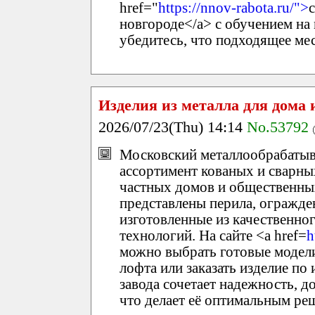
href="
https://nnov-rabota.ru/">
новгороде</a> с обучением на 
убедитесь, что подходящее мес
Изделия из металла для дома 
2026/07/23(Thu) 14:14
No.53792
Московский металлообрабатыв
ассортимент кованых и сварн
частных домов и общественных
представлены перила, огражде
изготовленные из качественно
технологий. На сайте <a href=
h
можно выбрать готовые модели
лофта или заказать изделие п
завода сочетает надежность, д
что делает её оптимальным ре