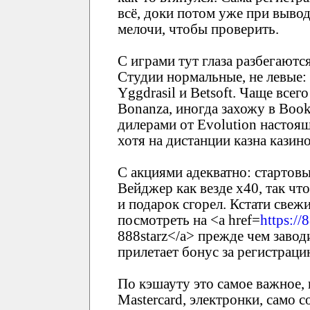
всё, доки потом уже при вывод
мелочи, чтобы проверить.
С играми тут глаза разбегают
Студии нормальные, не левые: P
Yggdrasil и Betsoft. Чаще всег
Bonanza, иногда захожу в Book
дилерами от Evolution настоящ
хотя на дистанции казна казино
С акциями адекватно: стартов
Вейджер как везде х40, так чт
и подарок сгорел. Кстати свеж
посмотреть на <a href=
https://
888starz</a> прежде чем завод
прилетает бонус за регистрацию
По кэшауту это самое важное, и
Mastercard, электронки, само 