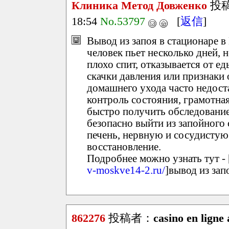
Клиника Метод Довженко
投
18:54
No.53797
[
返信
]
Вывод из запоя в стационаре в
человек пьет несколько дней, 
плохо спит, отказывается от ед
скачки давления или признаки 
домашнего ухода часто недост
контроль состояния, грамотна
быстро получить обследование
безопасно выйти из запойного 
печень, нервную и сосудистую
восстановление.
Подробнее можно узнать тут - 
v-moskve14-2.ru/
]вывод из зап
862276
投稿者：
casino en ligne 