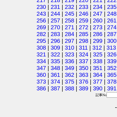
217
|
218
|
219
|
220
|
221
|
222
230
|
231
|
232
|
233
|
234
|
235
243
|
244
|
245
|
246
|
247
|
248
256
|
257
|
258
|
259
|
260
|
261
269
|
270
|
271
|
272
|
273
|
274
282
|
283
|
284
|
285
|
286
|
287
295
|
296
|
297
|
298
|
299
|
300
308
|
309
|
310
|
311
|
312
|
313
321
|
322
|
323
|
324
|
325
|
326
334
|
335
|
336
|
337
|
338
|
339
347
|
348
|
349
|
350
|
351
|
352
360
|
361
|
362
|
363
|
364
|
365
373
|
374
|
375
|
376
|
377
|
378
386
|
387
|
388
|
389
|
390
|
391
記事No