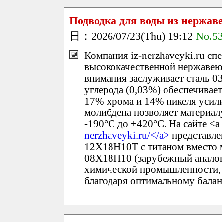
Подводка для воды из нержав
日：2026/07/23(Thu) 19:12
No.5
Компания iz-nerzhaveyki.ru сп
высококачественной нержавею
внимания заслуживает сталь 
углерода (0,03%) обеспечивае
17% хрома и 14% никеля усили
молибдена позволяет материал
-190°C до +420°C. На сайте <a 
nerzhaveyki.ru/</a>
представле
12Х18Н10Т с титаном вместо 
08Х18Н10 (зарубежный аналог
химической промышленности, 
благодаря оптимальному балан