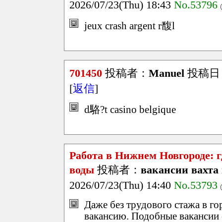
2026/07/23(Thu) 18:43
No.53796
jeux crash argent r馥l
701450
投稿者：
Manuel
投稿日：20
[
返信
]
d駱?t casino belgique
Работа в Нижнем Новгороде: г
воды
投稿者：
вакансии вахта
2026/07/23(Thu) 14:40
No.53793
Даже без трудового стажа в г
вакансию. Подобные вакансии 