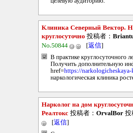
целевую аудиторию.
Клиника Северный Вектор. Н
круглосуточно
投稿者：
Briant
No.50844
[
返信
]
В практике круглосуточного 
Получить дополнительную ин
href=
https://narkologicheskaya-
наркологическая клиника рост
Нарколог на дом круглосуточ
Реалтокс
投稿者：
OrvalBor
投稿
[
返信
]