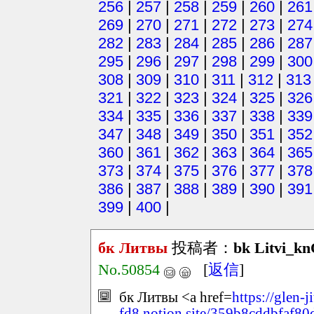
256
|
257
|
258
|
259
|
260
|
261
269
|
270
|
271
|
272
|
273
|
274
282
|
283
|
284
|
285
|
286
|
287
295
|
296
|
297
|
298
|
299
|
300
308
|
309
|
310
|
311
|
312
|
313
321
|
322
|
323
|
324
|
325
|
326
334
|
335
|
336
|
337
|
338
|
339
347
|
348
|
349
|
350
|
351
|
352
360
|
361
|
362
|
363
|
364
|
365
373
|
374
|
375
|
376
|
377
|
378
386
|
387
|
388
|
389
|
390
|
391
399
|
400
|
бк Литвы
投稿者：
bk Litvi_k
No.50854
[
返信
]
бк Литвы <a href=
https://glen-j
fd8.notion.site/359b8cddbfaf