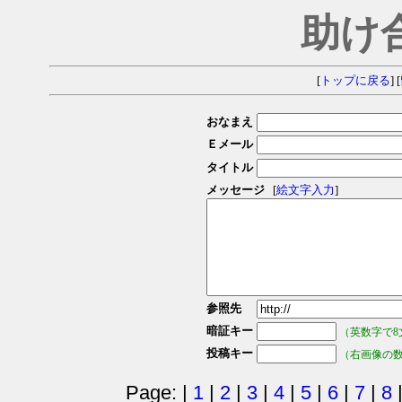
助け
[
トップに戻る
] [
おなまえ
Ｅメール
タイトル
メッセージ
[
絵文字入力
]
参照先
暗証キー
（英数字で8
投稿キー
（右画像の
Page: |
1
|
2
|
3
|
4
|
5
|
6
|
7
|
8