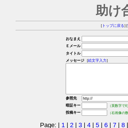
助け
[
トップに戻る
] [
おなまえ
Ｅメール
タイトル
メッセージ
[
絵文字入力
]
参照先
暗証キー
（英数字で8
投稿キー
（右画像の
Page: |
1
|
2
|
3
|
4
|
5
|
6
|
7
|
8