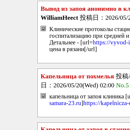
Вывод из запоя анонимно в 
WilliamHeect
投稿日：2026/05/20
Клинические протоколы стаци
госпитализацию при средней и
Детальнее - [url=
https://vyvod-
цена в рязани[/url]
Капельница от похмелья
投稿
日：2026/05/20(Wed) 02:00
No.5
капельница от запоя клиника [u
samara-23.ru
]
https://kapelnicza
Капельница от запоя в стаци