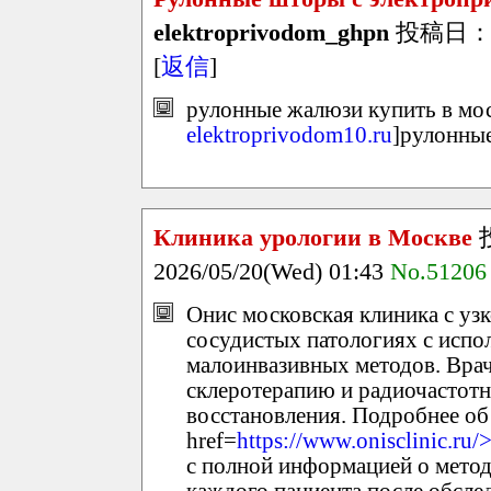
elektroprivodom_ghpn
投稿日：202
[
返信
]
рулонные жалюзи купить в мос
elektroprivodom10.ru
]рулонные
Клиника урологии в Москве
2026/05/20(Wed) 01:43
No.51206
Онис московская клиника с узк
сосудистых патологиях с исп
малоинвазивных методов. Вра
склеротерапию и радиочастотн
восстановления. Подробнее об 
href=
https://www.onisclinic.ru/
с полной информацией о метода
каждого пациента после обсле