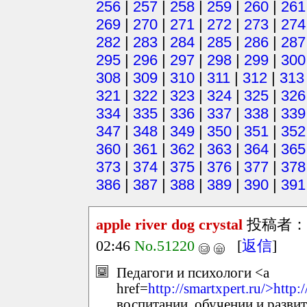
256
|
257
|
258
|
259
|
260
|
261
269
|
270
|
271
|
272
|
273
|
274
282
|
283
|
284
|
285
|
286
|
287
295
|
296
|
297
|
298
|
299
|
300
308
|
309
|
310
|
311
|
312
|
313
321
|
322
|
323
|
324
|
325
|
326
334
|
335
|
336
|
337
|
338
|
339
347
|
348
|
349
|
350
|
351
|
352
360
|
361
|
362
|
363
|
364
|
365
373
|
374
|
375
|
376
|
377
|
378
386
|
387
|
388
|
389
|
390
|
391
apple river dog crystal
投稿者：
02:46
No.51220
[
返信
]
Педагоги и психологи <a
href=
http://smartxpert.ru/>http:
воспитании, обучении и развит