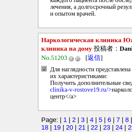
лечения, а долгосрочный резу
и опытом врачей.
Наркологическая клиника Ю
клиника на дому
投稿者：
Dani
No.51203
[
返信
]
Для наглядности представлена
их характеристиками:
Получить дополнительные свед
clinika-v-rostove19.ru/>
наркол
центр</a>
Page: |
1
|
2
|
3
|
4
|
5
|
6
|
7
|
8
18
|
19
|
20
|
21
|
22
|
23
|
24
|
2