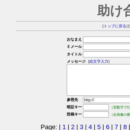
助け
[
トップに戻る
] [
おなまえ
Ｅメール
タイトル
メッセージ
[
絵文字入力
]
参照先
暗証キー
（英数字で8
投稿キー
（右画像の
Page: |
1
|
2
|
3
|
4
|
5
|
6
|
7
|
8