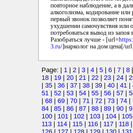
повторное наблюдение, а в да
алкоголизма, кодирование или 
первый звонок позволяет понят
ухудшении самочувствия или о
потребоваться вывод из запоя 
Разобраться лучше - [url=
https
3.ru/
]нарколог на дом цена[/url
Page: |
1
|
2
|
3
|
4
|
5
|
6
|
7
|
8
18
|
19
|
20
|
21
|
22
|
23
|
24
|
2
|
35
|
36
|
37
|
38
|
39
|
40
|
41
|
51
|
52
|
53
|
54
|
55
|
56
|
57
|
5
|
68
|
69
|
70
|
71
|
72
|
73
|
74
|
84
|
85
|
86
|
87
|
88
|
89
|
90
|
9
100
|
101
|
102
|
103
|
104
|
105
113
|
114
|
115
|
116
|
117
|
118
126
|
127
|
128
|
129
|
130
|
131