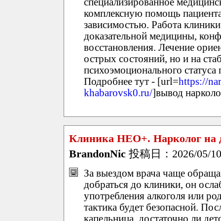
специализированное медицинс
комплексную помощь пациента
зависимостью. Работа клиники
доказательной медицины, конф
восстановления. Лечение орие
острых состояний, но и на ст
психоэмоционального статуса 
Подробнее тут - [url=
https://n
khabarovsk0.ru/
]вывод нарколо
Клиника НЕО+. Нарколог на 
BrandonNic
投稿日：2026/05/10(
За выездом врача чаще обраща
добраться до клиники, он осла
употребления алкоголя или ро
тактика будет безопасной. По
капельница, достаточно ли дет