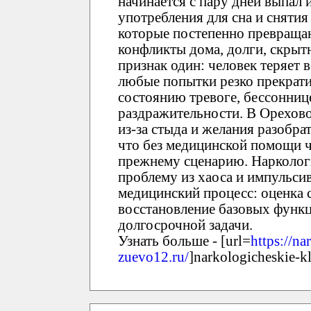
начинается с пару дней выпал и
употребления для сна и снятия
которые постепенно превращают
конфликты дома, долги, скрыт
признак один: человек теряет 
любые попытки резко прекрати
состоянию тревоге, бессоннице
раздражительности. В Орехов
из-за стыда и желания разобрат
что без медицинской помощи ч
прежнему сценарию. Нарколог
проблему из хаоса и импульс
медицинский процесс: оценка с
восстановление базовых функц
долгосрочной задачи.
Узнать больше - [url=
https://n
zuevo12.ru/
]narkologicheskie-kli