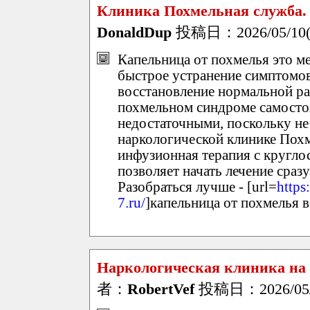
Клиника Похмельная служба.
DonaldDup
投稿日：2026/05/10(S
Капельница от похмелья это м
быстрое устранение симптомов
восстановление нормальной р
похмельном синдроме самосто
недостаточными, поскольку не
наркологической клинике Похм
инфузионная терапия с кругло
позволяет начать лечение сраз
Разобраться лучше - [url=
https
7.ru/
]капельница от похмелья в
Наркологическая клиника на 
者：
RobertVef
投稿日：2026/05/1