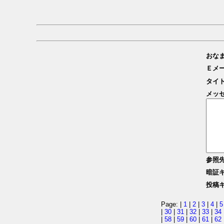
おな
Ｅメ
タイ
メッ
参照
暗証
投稿
Page: |
1
|
2
|
3
|
4
|
5
|
30
|
31
|
32
|
33
|
34
|
58
|
59
|
60
|
61
|
62