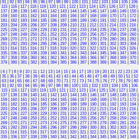
|
91
|
92
|
93
|
94
|
95
|
96
|
97
|
98
|
99
|
100
|
101
|
102
|
103
|
104
|
105
|
106
|
115
|
116
|
117
|
118
|
119
|
120
|
121
|
122
|
123
|
124
|
125
|
126
|
127
|
128
|
|
137
|
138
|
139
|
140
|
141
|
142
|
143
|
144
|
145
|
146
|
147
|
148
|
149
|
150
|
159
|
160
|
161
|
162
|
163
|
164
|
165
|
166
|
167
|
168
|
169
|
170
|
171
|
172
|
181
|
182
|
183
|
184
|
185
|
186
|
187
|
188
|
189
|
190
|
191
|
192
|
193
|
194
|
203
|
204
|
205
|
206
|
207
|
208
|
209
|
210
|
211
|
212
|
213
|
214
|
215
|
216
|
225
|
226
|
227
|
228
|
229
|
230
|
231
|
232
|
233
|
234
|
235
|
236
|
237
|
238
|
247
|
248
|
249
|
250
|
251
|
252
|
253
|
254
|
255
|
256
|
257
|
258
|
259
|
260
|
269
|
270
|
271
|
272
|
273
|
274
|
275
|
276
|
277
|
278
|
279
|
280
|
281
|
282
|
291
|
292
|
293
|
294
|
295
|
296
|
297
|
298
|
299
|
300
|
301
|
302
|
303
|
304
|
313
|
314
|
315
|
316
|
317
|
318
|
319
|
320
|
321
|
322
|
323
|
324
|
325
|
326
|
335
|
336
|
337
|
338
|
339
|
340
|
341
|
342
|
343
|
344
|
345
|
346
|
347
|
348
|
357
|
358
|
359
|
360
|
361
|
362
|
363
|
364
|
365
|
366
|
367
|
368
|
369
|
370
|
379
|
380
|
381
|
382
|
383
|
384
|
385
|
386
|
387
|
388
|
389
|
390
|
391
|
392
|
6
|
7
|
8
|
9
|
10
|
11
|
12
|
13
|
14
|
15
|
16
|
17
|
18
|
19
|
20
|
21
|
22
|
23
|
24
|
35
|
36
|
37
|
38
|
39
|
40
|
41
|
42
|
43
|
44
|
45
|
46
|
47
|
48
|
49
|
50
|
51
|
52
|
63
|
64
|
65
|
66
|
67
|
68
|
69
|
70
|
71
|
72
|
73
|
74
|
75
|
76
|
77
|
78
|
79
|
80
|
91
|
92
|
93
|
94
|
95
|
96
|
97
|
98
|
99
|
100
|
101
|
102
|
103
|
104
|
105
|
106
|
115
|
116
|
117
|
118
|
119
|
120
|
121
|
122
|
123
|
124
|
125
|
126
|
127
|
128
|
|
137
|
138
|
139
|
140
|
141
|
142
|
143
|
144
|
145
|
146
|
147
|
148
|
149
|
150
|
159
|
160
|
161
|
162
|
163
|
164
|
165
|
166
|
167
|
168
|
169
|
170
|
171
|
172
|
181
|
182
|
183
|
184
|
185
|
186
|
187
|
188
|
189
|
190
|
191
|
192
|
193
|
194
|
203
|
204
|
205
|
206
|
207
|
208
|
209
|
210
|
211
|
212
|
213
|
214
|
215
|
216
|
225
|
226
|
227
|
228
|
229
|
230
|
231
|
232
|
233
|
234
|
235
|
236
|
237
|
238
|
247
|
248
|
249
|
250
|
251
|
252
|
253
|
254
|
255
|
256
|
257
|
258
|
259
|
260
|
269
|
270
|
271
|
272
|
273
|
274
|
275
|
276
|
277
|
278
|
279
|
280
|
281
|
282
|
291
|
292
|
293
|
294
|
295
|
296
|
297
|
298
|
299
|
300
|
301
|
302
|
303
|
304
|
313
|
314
|
315
|
316
|
317
|
318
|
319
|
320
|
321
|
322
|
323
|
324
|
325
|
326
|
335
|
336
|
337
|
338
|
339
|
340
|
341
|
342
|
343
|
344
|
345
|
346
|
347
|
348