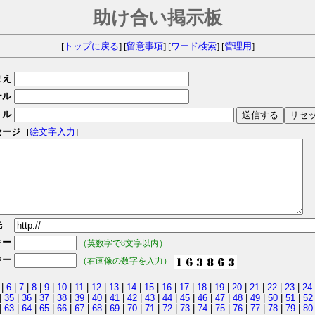
助け合い掲示板
[
トップに戻る
] [
留意事項
] [
ワード検索
] [
管理用
]
まえ
ール
トル
セージ
[
絵文字入力
]
先
キー
（英数字で8文字以内）
キー
（右画像の数字を入力）
|
6
|
7
|
8
|
9
|
10
|
11
|
12
|
13
|
14
|
15
|
16
|
17
|
18
|
19
|
20
|
21
|
22
|
23
|
24
|
35
|
36
|
37
|
38
|
39
|
40
|
41
|
42
|
43
|
44
|
45
|
46
|
47
|
48
|
49
|
50
|
51
|
52
|
63
|
64
|
65
|
66
|
67
|
68
|
69
|
70
|
71
|
72
|
73
|
74
|
75
|
76
|
77
|
78
|
79
|
80