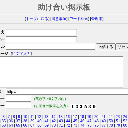
助け合い掲示板
[
トップに戻る
] [
留意事項
] [
ワード検索
] [
管理用
]
まえ
ール
トル
セージ
[
絵文字入力
]
先
キー
（英数字で8文字以内）
キー
（右画像の数字を入力）
|
6
|
7
|
8
|
9
|
10
|
11
|
12
|
13
|
14
|
15
|
16
|
17
|
18
|
19
|
20
|
21
|
22
|
23
|
24
|
35
|
36
|
37
|
38
|
39
|
40
|
41
|
42
|
43
|
44
|
45
|
46
|
47
|
48
|
49
|
50
|
51
|
52
|
63
|
64
|
65
|
66
|
67
|
68
|
69
|
70
|
71
|
72
|
73
|
74
|
75
|
76
|
77
|
78
|
79
|
80