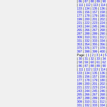
|
86
|
87
|
88
|
89
|
90
|
111
|
112
|
113
|
114
133
|
134
|
135
|
136
155
|
156
|
157
|
158
177
|
178
|
179
|
180
199
|
200
|
201
|
202
221
|
222
|
223
|
224
243
|
244
|
245
|
246
265
|
266
|
267
|
268
287
|
288
|
289
|
290
309
|
310
|
311
|
312
331
|
332
|
333
|
334
353
|
354
|
355
|
356
375
|
376
|
377
|
378
397
|
398
|
399
|
400
|
Page: |
1
|
2
|
3
|
4
|
5
|
30
|
31
|
32
|
33
|
34
|
58
|
59
|
60
|
61
|
62
|
86
|
87
|
88
|
89
|
90
|
111
|
112
|
113
|
114
133
|
134
|
135
|
136
155
|
156
|
157
|
158
177
|
178
|
179
|
180
199
|
200
|
201
|
202
221
|
222
|
223
|
224
243
|
244
|
245
|
246
265
|
266
|
267
|
268
287
|
288
|
289
|
290
309
|
310
|
311
|
312
331
|
332
|
333
|
334