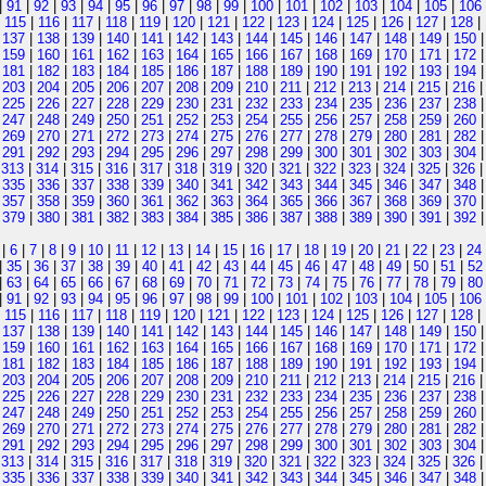
|
91
|
92
|
93
|
94
|
95
|
96
|
97
|
98
|
99
|
100
|
101
|
102
|
103
|
104
|
105
|
106
|
115
|
116
|
117
|
118
|
119
|
120
|
121
|
122
|
123
|
124
|
125
|
126
|
127
|
128
|
|
137
|
138
|
139
|
140
|
141
|
142
|
143
|
144
|
145
|
146
|
147
|
148
|
149
|
150
|
159
|
160
|
161
|
162
|
163
|
164
|
165
|
166
|
167
|
168
|
169
|
170
|
171
|
172
|
181
|
182
|
183
|
184
|
185
|
186
|
187
|
188
|
189
|
190
|
191
|
192
|
193
|
194
|
203
|
204
|
205
|
206
|
207
|
208
|
209
|
210
|
211
|
212
|
213
|
214
|
215
|
216
|
225
|
226
|
227
|
228
|
229
|
230
|
231
|
232
|
233
|
234
|
235
|
236
|
237
|
238
|
247
|
248
|
249
|
250
|
251
|
252
|
253
|
254
|
255
|
256
|
257
|
258
|
259
|
260
|
269
|
270
|
271
|
272
|
273
|
274
|
275
|
276
|
277
|
278
|
279
|
280
|
281
|
282
|
291
|
292
|
293
|
294
|
295
|
296
|
297
|
298
|
299
|
300
|
301
|
302
|
303
|
304
|
313
|
314
|
315
|
316
|
317
|
318
|
319
|
320
|
321
|
322
|
323
|
324
|
325
|
326
|
335
|
336
|
337
|
338
|
339
|
340
|
341
|
342
|
343
|
344
|
345
|
346
|
347
|
348
|
357
|
358
|
359
|
360
|
361
|
362
|
363
|
364
|
365
|
366
|
367
|
368
|
369
|
370
|
379
|
380
|
381
|
382
|
383
|
384
|
385
|
386
|
387
|
388
|
389
|
390
|
391
|
392
|
6
|
7
|
8
|
9
|
10
|
11
|
12
|
13
|
14
|
15
|
16
|
17
|
18
|
19
|
20
|
21
|
22
|
23
|
24
|
35
|
36
|
37
|
38
|
39
|
40
|
41
|
42
|
43
|
44
|
45
|
46
|
47
|
48
|
49
|
50
|
51
|
52
|
63
|
64
|
65
|
66
|
67
|
68
|
69
|
70
|
71
|
72
|
73
|
74
|
75
|
76
|
77
|
78
|
79
|
80
|
91
|
92
|
93
|
94
|
95
|
96
|
97
|
98
|
99
|
100
|
101
|
102
|
103
|
104
|
105
|
106
|
115
|
116
|
117
|
118
|
119
|
120
|
121
|
122
|
123
|
124
|
125
|
126
|
127
|
128
|
|
137
|
138
|
139
|
140
|
141
|
142
|
143
|
144
|
145
|
146
|
147
|
148
|
149
|
150
|
159
|
160
|
161
|
162
|
163
|
164
|
165
|
166
|
167
|
168
|
169
|
170
|
171
|
172
|
181
|
182
|
183
|
184
|
185
|
186
|
187
|
188
|
189
|
190
|
191
|
192
|
193
|
194
|
203
|
204
|
205
|
206
|
207
|
208
|
209
|
210
|
211
|
212
|
213
|
214
|
215
|
216
|
225
|
226
|
227
|
228
|
229
|
230
|
231
|
232
|
233
|
234
|
235
|
236
|
237
|
238
|
247
|
248
|
249
|
250
|
251
|
252
|
253
|
254
|
255
|
256
|
257
|
258
|
259
|
260
|
269
|
270
|
271
|
272
|
273
|
274
|
275
|
276
|
277
|
278
|
279
|
280
|
281
|
282
|
291
|
292
|
293
|
294
|
295
|
296
|
297
|
298
|
299
|
300
|
301
|
302
|
303
|
304
|
313
|
314
|
315
|
316
|
317
|
318
|
319
|
320
|
321
|
322
|
323
|
324
|
325
|
326
|
335
|
336
|
337
|
338
|
339
|
340
|
341
|
342
|
343
|
344
|
345
|
346
|
347
|
348