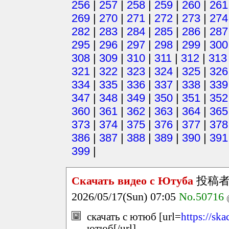
256
|
257
|
258
|
259
|
260
|
261
269
|
270
|
271
|
272
|
273
|
274
282
|
283
|
284
|
285
|
286
|
287
295
|
296
|
297
|
298
|
299
|
300
308
|
309
|
310
|
311
|
312
|
313
321
|
322
|
323
|
324
|
325
|
326
334
|
335
|
336
|
337
|
338
|
339
347
|
348
|
349
|
350
|
351
|
352
360
|
361
|
362
|
363
|
364
|
365
373
|
374
|
375
|
376
|
377
|
378
386
|
387
|
388
|
389
|
390
|
391
399
|
Скачать видео с Ютуба
投稿
2026/05/17(Sun) 07:05
No.50716
скачать с ютюб [url=
https://sk
ютюб[/url]