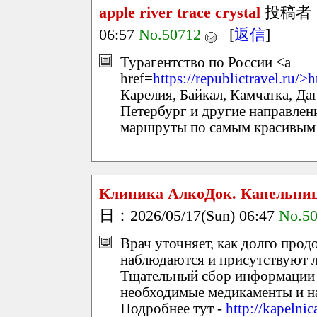
apple river trace crystal
投稿者
06:57
No.50712
[
返信
]
Турагентство по России <a
href=
https://republictravel.ru/>h
Карелия, Байкал, Камчатка, Да
Петербург и другие направлени
маршруты по самым красивым 
Клиника АлкоДок. Капельниц
日：2026/05/17(Sun) 06:47
No.5
Врач уточняет, как долго прод
наблюдаются и присутствуют л
Тщательный сбор информации 
необходимые медикаменты и н
Подробнее тут -
http://kapelni