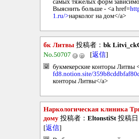
самых тяжелых форм зависимо
Выяснить больше - <a href=
htt
1.ru/>
нарколог на дом</a>
бк Литвы
投稿者：
bk Litvi_c
No.50707
[
返信
]
букмекерские конторы Литвы <
fd8.notion.site/359b8cddbfaf
конторы Литвы</a>
Наркологическая клиника Тр
дому
投稿者：
EltonstiSt
投稿日：20
[
返信
]