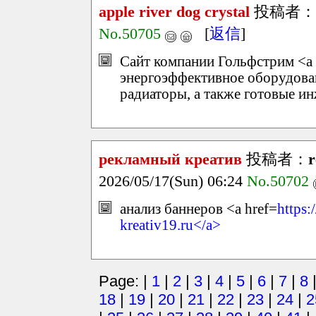
apple river dog crystal
投稿者：
No.50705
[
返信
]
Сайт компании Гольфстрим <a 
энергоэффективное оборудован
радиаторы, а также готовые и
рекламный креатив
投稿者：
r
2026/05/17(Sun) 06:24
No.50702
анализ баннеров <a href=
https:
kreativ19.ru</a>
Page: |
1
|
2
|
3
|
4
|
5
|
6
|
7
|
8
18
|
19
|
20
|
21
|
22
|
23
|
24
|
2