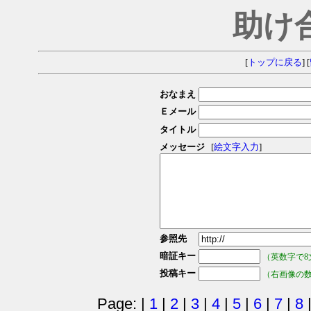
助け
[
トップに戻る
] [
おなまえ
Ｅメール
タイトル
メッセージ
[
絵文字入力
]
参照先
暗証キー
（英数字で8
投稿キー
（右画像の
Page: |
1
|
2
|
3
|
4
|
5
|
6
|
7
|
8