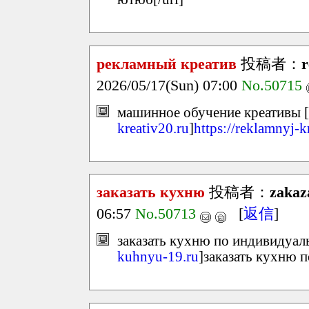
рекламный креатив
投稿者：
r
2026/05/17(Sun) 07:00
No.50715
машинное обучение креативы [
kreativ20.ru
]
https://reklamnyj-k
заказать кухню
投稿者：
zakaz
06:57
No.50713
[
返信
]
заказать кухню по индивидуал
kuhnyu-19.ru
]заказать кухню 